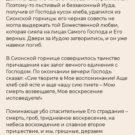
Поэтому-то льстивый и беззаконный Иуда,
получив от Господа кусок хлеба, удалился из
Сионской горницы: его черная совесть не
могла выдержать той Божественной любви,
которая сияла на лицах Самого Господа и Его
верных. Двери за Иудою затворились, и он уже
навеки погиб.
В Сионской горнице совершилось таинство
причащения как залог вечного единения с
Господом. По окончании вечери Господь
сказал:
«Сие творите в Мое воспоминание! Аще
хлеб сей ясте и аще чашу сию пиете – Мою
смерть возвещаете, Мое воскресение
исповедуете!»
Поминающе убо спасительные Его страдания –
смерть, гроб, тридневное воскресение, на
небеса восхождение и славное второе
пришествие, и мы, грешные, дерзаем