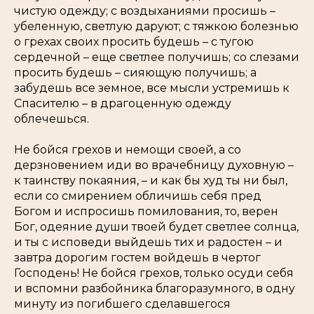
чистую одежду; с воздыханиями просишь –
убеленную, светлую даруют; с тяжкою болезнью
о грехах своих просить будешь – с тугою
сердечной – еще светлее получишь; со слезами
просить будешь – сияющую получишь; а
забудешь все земное, все мысли устремишь к
Спасителю – в драгоценную одежду
облечешься.
Не бойся грехов и немощи своей, а со
дерзновением иди во врачебницу духовную –
к таинству покаяния, – и как бы худ ты ни был,
если со смирением обличишь себя пред
Богом и испросишь помилования, то, верен
Бог, одеяние души твоей будет светлее солнца,
и ты с исповеди выйдешь тих и радостен – и
завтра дорогим гостем войдешь в чертог
Господень! Не бойся грехов, только осуди себя
и вспомни разбойника благоразумного, в одну
минуту из погибшего сделавшегося