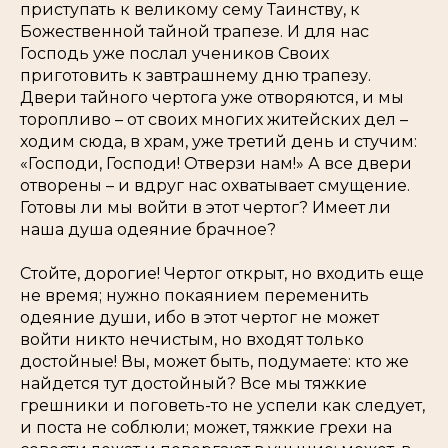
приступать к великому сему Таинству, к
Божественной тайной трапезе. И для нас
Господь уже послал учеников Своих
приготовить к завтрашнему дню трапезу.
Двери тайного чертога уже отворяются, и мы
торопливо – от своих многих житейских дел –
ходим сюда, в храм, уже третий день и стучим:
«Господи, Господи! Отверзи нам!»
А все двери
отворены – и вдруг нас охватывает смущение.
Готовы ли мы войти в этот чертог? Имеет ли
наша душа одеяние брачное?
Стойте, дорогие! Чертог открыт, но входить еще
не время; нужно покаянием переменить
одеяние души, ибо в этот чертог не может
войти никто нечистым, но входят только
достойные! Вы, может быть, подумаете: кто же
найдется тут достойный? Все мы тяжкие
грешники и поговеть-то не успели как следует,
и поста не соблюли; может, тяжкие грехи на