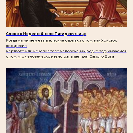
Слово в Неделю 6-ю по Пятидесятнице
Когда мы читаем евангельские отрывки о том, как Христос
воскресил
мертвого или исцелил тело человека, мы редко задумываемся
о том,
что
человеческое тело означает для Самого Бога