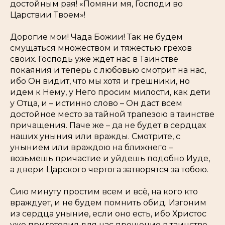
достойным рая! «Помяни мя, Господи во
Царствии Твоем»!
Дорогие мои! Чада Божии! Так не будем
смущаться множеством и тяжестью грехов
своих. Господь уже ждет нас в Таинстве
покаяния и теперь с любовью смотрит на нас,
ибо Он видит, что мы хотя и грешники, но
идем к Нему, у Него просим милости, как дети
у Отца, и – истинно слово – Он даст всем
достойное место за тайной трапезою в таинстве
причащения. Паче же – да не будет в сердцах
наших уныния или вражды. Смотрите, с
унынием или враждою на ближнего –
возьмешь причастие и уйдешь подобно Иуде,
а двери Царского чертога затворятся за тобою.
Сию минуту простим всем и всё, на кого кто
враждует, и не будем помнить обид. Изгоним
из сердца уныние, если оно есть, ибо Христос
уже приготовил для нас прощение в таинстве