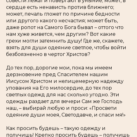
совести лежат и повергают в уныние; может, в
сердце есть ненависть против ближнего;
может, печаль гложет по причине бедности
или другого какого несчастия; может быть,
даже ропот на Самого Бога бывал – оттого что
нам хуже живется, чем другим? Вот какие
грехи могли затемнить душу! Где же, скажете,
взять для души одеяние светлое, чтобы войти
безбоязненно в чертог Христов?
До тех пор, дорогие мои, пока мы имеем
дерзновение пред Спасителем нашим
Иисусом Христом и нелицемерную надежду
упования на Его милосердие, до тех пор
светлых одежд для нас сколько угодно. Эти
одежды раздает для вечери Сам же Господь
наш, – выбирай любую и проси: «Просвети
одеяние души моея, Светодавче, и спаси мя!»
Как просить будешь – такую одежду и
получишь! Крепко просить будешь – получишь