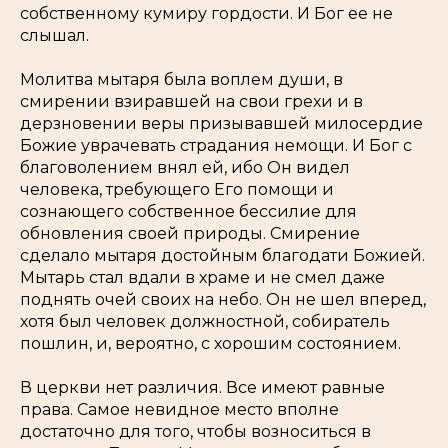
собственному кумиру гордости. И Бог ее не
слышал.
Молитва мытаря была воплем души, в
смирении взиравшей на свои грехи и в
дерзновении веры призывавшей милосердие
Божие уврачевать страдания немощи. И Бог с
благоволением внял ей, ибо Он видел
человека, требующего Его помощи и
сознающего собственное бессилие для
обновления своей природы. Смирение
сделало мытаря достойным благодати Божией.
Мытарь стал вдали в храме и не смел даже
поднять очей своих на небо. Он не шел вперед,
хотя был человек должностной, собиратель
пошлин, и, вероятно, с хорошим состоянием.
В церкви нет различия. Все имеют равные
права. Самое невидное место вполне
достаточно для того, чтобы возноситься в