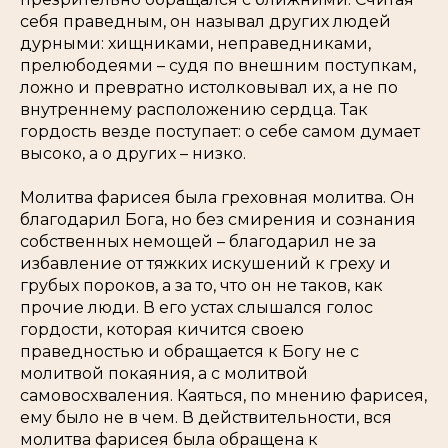
себя праведным, он называл других людей
дурными: хищниками, неправедниками,
прелюбодеями – судя по внешним поступкам,
ложно и превратно истолковывал их, а не по
внутреннему расположению сердца. Так
гордость везде поступает: о себе самом думает
высоко, а о других – низко.
Молитва фарисея была греховная молитва. Он
благодарил Бога, но без смирения и сознания
собственных немощей – благодарил не за
избавление от тяжких искушений к греху и
грубых пороков, а за то, что он не таков, как
прочие люди. В его устах слышался голос
гордости, которая кичится своею
праведностью и обращается к Богу не с
молитвой покаяния, а с молитвой
самовосхваления. Каяться, по мнению фарисея,
ему было не в чем. В действительности, вся
молитва фарисея была обращена к