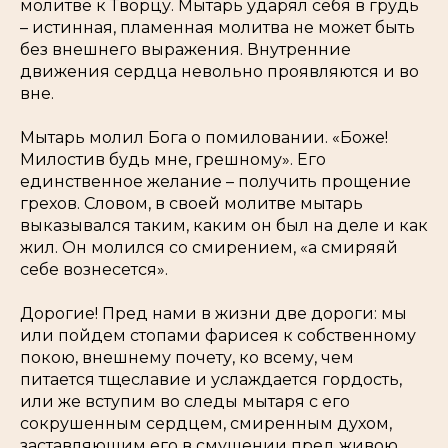
молитве к Творцу. Мытарь ударял себя в грудь
– истинная, пламенная молитва не может быть
без внешнего выражения. Внутренние
движения сердца невольно проявляются и во
вне.
Мытарь молил Бога о помиловании. «Боже!
Милостив будь мне, грешному». Его
единственное желание – получить прощение
грехов. Словом, в своей молитве мытарь
выказывался таким, каким он был на деле и как
жил. Он молился со смирением, «а смиряяй
себе вознесется».
Дорогие! Пред нами в жизни две дороги: мы
или пойдем стопами фарисея к собственному
покою, внешнему почету, ко всему, чем
питается тщеславие и услаждается гордость,
или же вступим во следы мытаря с его
сокрушенным сердцем, смиренным духом,
заставляющим его в смущении пред живою