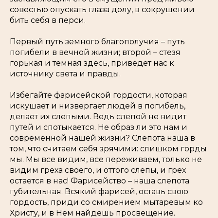
совестью опускать глаза долу, в сокрушении
бить себя в перси.
Первый путь земного благополучия – путь
погибели в вечной жизни; второй – стезя
горькая и темная здесь, приведет нас к
источнику света и правды.
Избегайте фарисейской гордости, которая
искушает и низвергает людей в погибель,
делает их слепыми. Ведь слепой не видит
путей и спотыкается. Не образ ли это нам и
современной нашей жизни? Слепота наша в
том, что считаем себя зрячими: слишком горды
мы. Мы все видим, все переживаем, только не
видим греха своего, и оттого слепы, и грех
остается в нас! Фарисейство – наша слепота
губительная. Всякий фарисей, оставь свою
гордость, приди со смирением мытаревым ко
Христу, и в Нем найдешь просвещение.