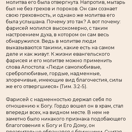
молитва его была отвергнута. Напротив, мытарь
был не без грехов и пороков. Он сам сознает
свою греховность, и однако же молитва его
была услышана. Почему это так? А вот почему:
фарисей молился высокомерно, с таким
настроением духа, в котором он сам весь
обнаружился. Ведь в молитве люди
выказываются такими, какие есть на самом
деле и как живут. К жизни евангельского
фарисея и его молитве можно применить
слова Апостола:
«Люди самолюбивые,
сребролюбивые, гордые, надменные,
злоречивые, имеющие вид благочестия, силы
же его отвергшиеся» (Тим. 3:2-5)
.
Фарисей с надменностью держал себя по
отношению к Богу. Гордо вошел он в храм, стал
впереди всех, на видном месте. В нем не
заметно было никакого признака подобающего
благоговения к Богу и Его Дому, он
презрительно обращался с ближними. Считая