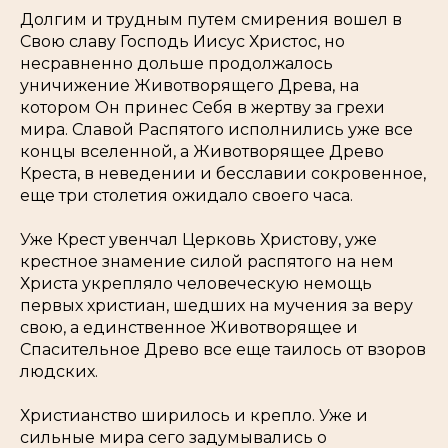
Долгим и трудным путем смирения вошел в
Свою славу Господь Иисус Христос, но
несравненно дольше продолжалось
уничижение Животворящего Древа, на
котором Он принес Себя в жертву за грехи
мира. Славой Распятого исполнились уже все
концы вселенной, а Животворящее Древо
Креста, в неведении и бесславии сокровенное,
еще три столетия ожидало своего часа.
Уже Крест увенчал Церковь Христову, уже
крестное знамение силой распятого на нем
Христа укрепляло человеческую немощь
первых христиан, шедших на мучения за веру
свою, а единственное Животворящее и
Спасительное Древо все еще таилось от взоров
людских.
Христианство ширилось и крепло. Уже и
сильные мира сего задумывались о