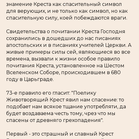
знамение Креста как спасительный символ
для верующих, и не только как символ, но как
спасительную силу, коей побеждаются враги.
Свидетельства о почитании Креста Господня
сохранились в дошедших до нас писаниях
апостольских и в писаниях учителей Церкви. А
живые примеры силы сей, являющиеся во все
времена, вызвали к жизни особое правило
почитания Креста, установленное на Шестом
Вселенском Соборе, происходившем в 680
году в Царьграде.
73-е правило его гласит: "Поелику
Животворящий Крест явил нам спасение: то
подобает нам всякое тщание употребляти, да
будет воздаваема честь тому, чрез что мы
спасены от древняго грехопадения".
Первый - это страшный и славный Крест