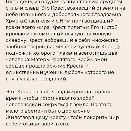
Господень, из орудия казни ставший орудием
силы и славы. Это Крест, вознесший от земли на
небо невинного и добровольного Страдальца
Христа Спасителя и с Ним пригвоздивший
грехи всего мира. Крест, политый Его чистой
кровью и ею омывший всякую греховную
скверну. Крест, вобравший в себя множество
злобных взоров, насмешек и хулений. Крест, у
подножия которого плакали всего лишь два
человека: Матерь Распятого, Коей Самой
сердце прошло оружие Креста, и
единственный ученик, любовь которого не
спугнул ужас страданий.
Этот Крест вознесся над миром на краткое
время, чтобы потом надолго злобой
человеческой сокрыться в земле. Но этого
малого времени было достаточно
Животворящему Кресту, чтобы покорить мир
себе и оживотворить его.