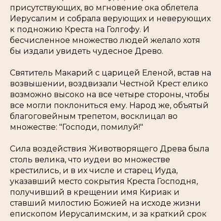
присутствующих, во мгновение ока облетела
Иерусалим и собрала верующих и неверующих
к подножию Креста на Голгофу. И
бесчисленное множество людей желало хотя
бы издали увидеть чудесное Древо.
Святитель Макарий с царицей Еленой, встав на
возвышении, воздвизали Честной Крест елико
возможно высоко на все четыре стороны, чтобы
все могли поклониться ему. Народ же, объятый
благоговейным трепетом, восклицал во
множестве: "Господи, помилуй!"
Сила воздействия Животворящего Древа была
столь велика, что иудеи во множестве
крестились, и в их числе и старец Иуда,
указавший место сокрытия Креста Господня,
получивший в крещении имя Кириак и
ставший милостию Божией на исходе жизни
епископом Иерусалимским, и за краткий срок