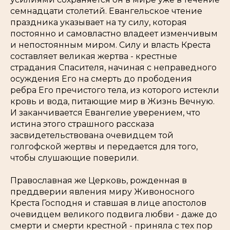
семнадцати столетий. Евангельское чтение
праздника указывает на ту силу, которая
постоянно и самовластно владеет изменчивым
и непостоянным миром. Силу и власть Креста
составляет великая жертва - крестные
страдания Спасителя, начиная с неправедного
осуждения Его на смерть до прободения
ребра Его пречистого тела, из которого истекли
кровь и вода, питающие мир в Жизнь Вечную.
И заканчивается Евангелие уверением, что
истина этого страшного рассказа
засвидетельствована очевидцем той
голгофской жертвы и передается для того,
чтобы слушающие поверили.
Православная же Церковь, рожденная в
преддверии явления миру Живоносного
Креста Господня и ставшая в лице апостолов
очевидцем великого подвига любви - даже до
смерти и смерти крестной - приняла с тех пор