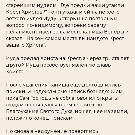
старейшим иудеям: "Где предки ваши утаили
Крест Христов?" - они указали ей на некоего
ветхого иудея Иуду, который на повторный
вопрос, по-видимому, вопреки своему
желанию, привел ее на место капища Венеры и
сказал: "На сем самом месте вы найдете Крест
вашего Христа".
Иуда предал Христа на Крест, а через триста лет
другой Иуда пособствует явлению славы
Христа.
После удаления капища еще долго длились
поиски, и надежды сменялись безнадежием,
пока Сам Господь не соблаговолил открыть
людям покоящуюся в земле святыню.
Благоухание Святого Духа, исшедшее из земли,
положило конец поискам.
Но снова в недоумение поверглись