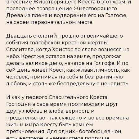
внесение Животворящего Креста в этот храм, и
последнее возвращение Животворящего
Древа из плена и водворение его на Голгофе,
на своем первоначальном месте.
Двадцать столетий прошло от величайшего
события голгофской крестной жертвы
Спасителя, когда Христос во славе вознесся на
небо. Крест же остался на земле, продолжая
делать великое дело, начатое на Голгофе. И по
сей день живет Крест, как живая личность, как
человек, принимая на себя и безграничную
любовь, и столь же беспредельную ненависть.
И как у первого Спасительного Креста
Господня в свое время противостали друг
другу любовь и злоба, верность и
предательство - так суждено и во все времена
жизни мира Кресту быть камнем
преткновения. Для одних - богоборцев - он
есть жестокое и ненавистное поприще