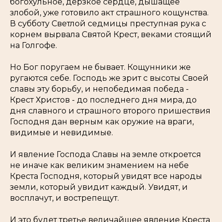
богохульное, дерзкое сердце, дышащее
злобой, уже готовило акт страшного кощунства.
В субботу Светлой седмицы преступная рука с
корнем вырвала Святой Крест, веками стоящий
на Голгофе.
Но Бог поругаем не бывает. Кощунники же
ругаются себе. Господь же зрит с высоты Своей
славы эту борьбу, и непобедимая победа -
Крест Христов - до последнего дня мира, до
дня славного и страшного второго пришествия
Господня дан верным как оружие на враги,
видимые и невидимые.
И явление Господа Славы на земле откроется
не иначе как великим знамением на небе
Креста Господня, который увидят все народы
земли, который увидит каждый. Увидят, и
восплачут, и вострепещут.
И это будет третье величайшее явление Креста