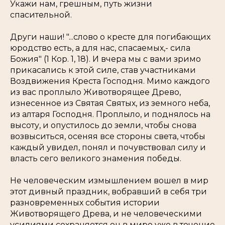
Укажи нам, грешным, путь жизни
спасительной.
Други наши!
"...слово о кресте для погибающих
юродство есть, а для нас, спасаемых,- сила
Божия"
(1 Кор. 1, 18). И вчера мы с вами зримо
прикасались к этой силе, став участниками
Воздвижения Креста Господня. Мимо каждого
из вас проплыло Животворящее Древо,
изнесенное из Святая Святых, из земного неба,
из алтаря Господня. Проплыло, и поднялось на
высоту, и опустилось до земли, чтобы снова
возвыситься, осеняя все стороны света, чтобы
каждый увидел, понял и почувствовал силу и
власть сего великого знамения победы.
Не человеческим измышлением вошел в мир
этот дивный праздник, вобравший в себя три
разновременных события истории
Животворящего Древа, и не человеческими
усилиями сохраняется он в мире уже в течение