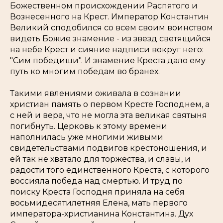
Божественном происхождении Распятого и
Вознесенного на Крест. Император Константин
Великий сподобился со всем своим воинством
видеть Божие знамение - из звезд светящийся
на небе Крест и сияние надписи вокруг него:
"Сим победиши". И знамение Креста дало ему
путь ко многим победам во бранех.
Такими явлениями оживала в сознании
христиан память о первом Кресте Господнем, а
с ней и вера, что не могла эта великая святыня
погибнуть. Церковь к этому времени
наполнилась уже многими живыми
свидетельствами подвигов крестоношения, и
ей так не хватало для торжества, и славы, и
радости того единственного Креста, с которого
воссияла победа над смертью. И труд по
поиску Креста Господня приняла на себя
восьмидесятилетняя Елена, мать первого
императора-христианина Константина. Дух