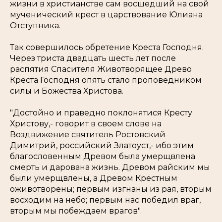
жизни в христианстве сам восшедший на свой
мученический крест в царствование Юлиана
Отступника.
Так совершилось обретение Креста Господня.
Через триста двадцать шесть лет после
распятия Спасителя Животворящее Древо
Креста Господня опять стало проповедником
силы и Божества Христова.
"Достойно и праведно поклонятися Кресту
Христову,- говорит в своем слове на
Воздвижение святитель Ростовский
Димитрий, российский Златоуст,- ибо этим
благословенным Древом была умерщвлена
смерть и дарована жизнь. Древом райским мы
были умерщвлены, а Древом Крестным
оживотворены; первым изгнаны из рая, вторым
восходим на небо; первым нас победил враг,
вторым мы побеждаем врагов".