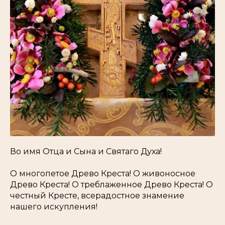
Во имя Отца и Сына и Святаго Духа!
О многопетое Древо Креста! О живоносное
Древо Креста! О треблаженное Древо Креста! О
честный Кресте, всерадостное знамение
нашего искупления!