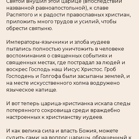
Святой внушил этой царице (впоследствии
названной равноапостольной), к славе
Распятого и к радости православных христиан,
приложить много трудов и усилий, чтобы
обрести святыню.
Императоры-язычники и злоба иудеев
пытались полностью уничтожить в человеке
воспоминания о священных событиях и
священных местах, где пострадал за людей и
воскрес Господь наш Иисус Христос. Гроб
Господень и Голгофа были засыпаны землей, и
на месте искусственного холма водружено
языческое капище.
И вот теперь царица-христианка искала следы
потерянного сокровища среди враждебно
настроенных к христианству иудеев.
И как велика сила и власть Божия, можете
судить сами: на вопрос царицы, обращенный к