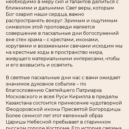
необходимо в меру сил и талантов делиться с
ближними и дальними. Свет веры, которым
Бог озарил наши сердца, важно
распространять вокруг. Зримым и ощутимым
символом этой проповеди является
совершение в пасхальные дни богослужений
вне стен храма – с крестами, иконами,
хоругвями и воззжеными свечами исходим мы
на крестные ходы в пространство мира,
живущего материальными интересами, чтобы
и его возвысить и освятить.
В светлые пасхальные дни нас с вами ожидает
значимое духовное событие – по
благословению Святейшего Патриарха
Московского и всея Руси Кирилла в пределы
Казахстана состоится принесение чудотворной
Феодоровской иконы Пресвятой Богородицы.
Более семисот лет этот явленный образ
Царицы Небесной пребывает в старинном
русском городе Костроме. Его история связана