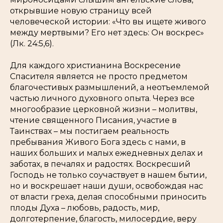
открывшие новую страницу всей
человеческой истории: «
Что вы ищете живого
между мертвыми? Его нет здесь: Он воскрес
»
(Лк. 24:5,6).
Для каждого христианина Воскресение
Спасителя является не просто предметом
благочестивых размышлений, а неотъемлемой
частью личного духовного опыта. Через все
многообразие церковной жизни – молитвы,
чтение священного Писания, участие в
Таинствах – мы постигаем реальность
пребывания Живого Бога здесь с нами, в
наших больших и малых ежедневных делах и
заботах, в печалях и радостях. Воскресший
Господь не только соучаствует в нашем бытии,
но и воскрешает наши души, освобождая нас
от власти греха, делая способными приносить
плоды Духа –
любовь, радость, мир,
долготерпение, благость, милосердие, веру