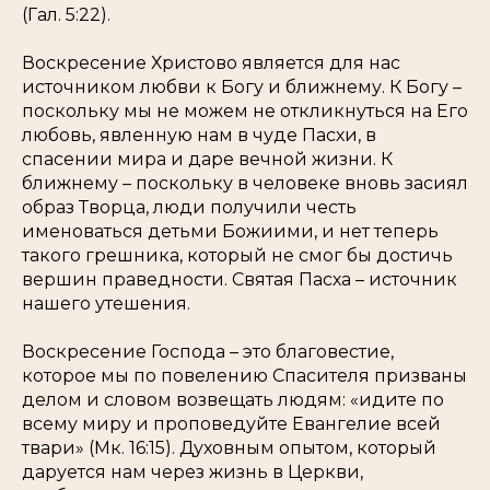
(Гал. 5:22).
Воскресение Христово является для нас
источником любви к Богу и ближнему. К Богу –
поскольку мы не можем не откликнуться на Его
любовь, явленную нам в чуде Пасхи, в
спасении мира и даре вечной жизни. К
ближнему – поскольку в человеке вновь засиял
образ Творца, люди получили честь
именоваться детьми Божиими, и нет теперь
такого грешника, который не смог бы достичь
вершин праведности. Святая Пасха – источник
нашего утешения.
Воскресение Господа – это благовестие,
которое мы по повелению Спасителя призваны
делом и словом возвещать людям: «
идите по
всему миру и проповедуйте Евангелие всей
твари
» (Мк. 16:15). Духовным опытом, который
даруется нам через жизнь в Церкви,