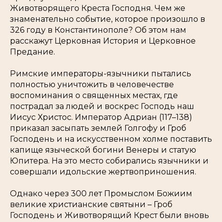
Животворящего Креста Господня. Чем же
знаменательно событие, которое произошло в
326 году в Константинополе? Об этом нам
расскажут Церковная История и Церковное
Предание.
Римские императоры-язычники пытались
полностью уничтожить в человечестве
воспоминания о священных местах, где
пострадал за людей и воскрес Господь наш
Иисус Христос. Император Адриан (117–138)
приказал засыпать землей Голгофу и Гроб
Господень и на искусственном холме поставить
капище языческой богини Венеры и статую
Юпитера. На это место собирались язычники и
совершали идольские жертвоприношения.
Однако через 300 лет Промыслом Божиим
великие христианские святыни – Гроб
Господень и Животворящий Крест были вновь