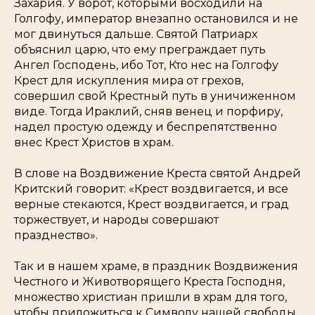
Захария. У ворот, которыми восходили на
Голгофу, император внезапно остановился и не
мог двинуться дальше. Святой Патриарх
объяснил царю, что ему преграждает путь
Ангел Господень, ибо Тот, Кто нес на Голгофу
Крест для искупления мира от грехов,
совершил свой Крестный путь в уничиженном
виде. Тогда Ираклий, сняв венец и порфиру,
надел простую одежду и беспрепятственно
внес Крест Христов в храм.
В слове на Воздвижение Креста святой Андрей
Критский говорит: «Крест воздвигается, и все
верные стекаются, Крест воздвигается, и град
торжествует, и народы совершают
празднество».
Так и в нашем храме, в праздник Воздвижения
Честного и Животворящего Креста Господня,
множество христиан пришли в храм для того,
чтобы приложиться к Символу нашей свободы