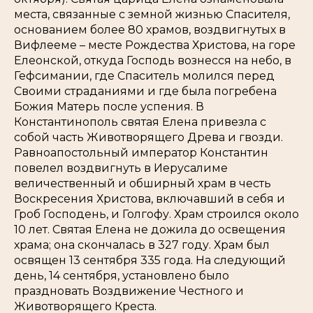
места, связанные с земной жизнью Спасителя,
основанием более 80 храмов, воздвигнутых в
Вифлееме – месте Рождества Христова, на горе
Елеонской, откуда Господь вознесся на небо, в
Гефсимании, где Спаситель молился перед
Своими страданиями и где была погребена
Божия Матерь после успения. В
Константинополь святая Елена привезла с
собой часть Животворящего Древа и гвозди.
Равноапостольный император Константин
повелел воздвигнуть в Иерусалиме
величественный и обширный храм в честь
Воскресения Христова, включавший в себя и
Гроб Господень, и Голгофу. Храм строился около
10 лет. Святая Елена не дожила до освещения
храма; она скончалась в 327 году. Храм был
освящен 13 сентября 335 года. На следующий
день, 14 сентября, установлено было
праздновать Воздвижение Честного и
Животворящего Креста.