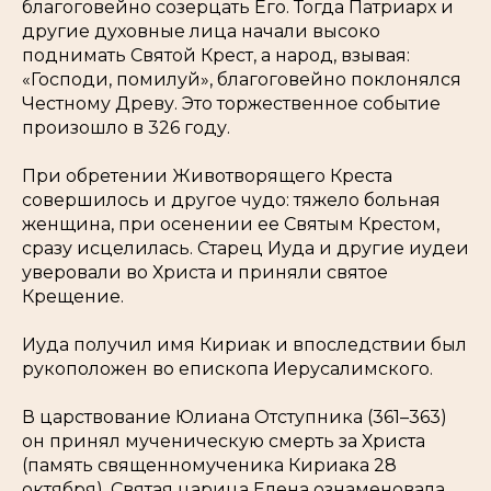
благоговейно созерцать Его. Тогда Патриарх и
другие духовные лица начали высоко
поднимать Святой Крест, а народ, взывая:
«Господи, помилуй», благоговейно поклонялся
Честному Древу. Это торжественное событие
произошло в 326 году.
При обретении Животворящего Креста
совершилось и другое чудо: тяжело больная
женщина, при осенении ее Святым Крестом,
сразу исцелилась. Старец Иуда и другие иудеи
уверовали во Христа и приняли святое
Крещение.
Иуда получил имя Кириак и впоследствии был
рукоположен во епископа Иерусалимского.
В царствование Юлиана Отступника (361–363)
он принял мученическую смерть за Христа
(память священномученика Кириака 28
октября). Святая царица Елена ознаменовала