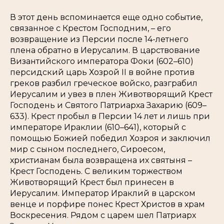
В этот день вспоминается еще одно событие,
связанное с Крестом Господним, – его
возвращение из Персии после 14-летнего
плена обратно в Иерусалим. В царствование
Византийского императора Фоки (602–610)
персидский царь Хозрой II в войне против
греков разбил греческое войско, разграбил
Иерусалим и увез в плен Животворящий Крест
Господень и Святого Патриарха Захарию (609–
633). Крест пробыл в Персии 14 лет и лишь при
императоре Ираклии (610–641), который с
помощью Божией победил Хозроя и заключил
мир с сыном последнего, Сироесом,
христианам была возвращена их святыня –
Крест Господень. С великим торжеством
Животворящий Крест был принесен в
Иерусалим. Император Ираклий в царском
венце и порфире понес Крест Христов в храм
Воскресения. Рядом с царем шел Патриарх