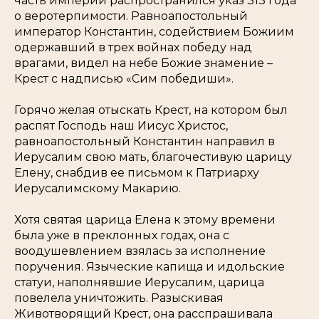
часть империи распространился указ 313 года
о веротерпимости. Равноапостольный
император Константин, содействием Божиим
одержавший в трех войнах победу над
врагами, видел на небе Божие знамение –
Крест с надписью «Сим победиши».
Горячо желая отыскать Крест, на котором был
распят Господь наш Иисус Христос,
равноапостольный Константин направил в
Иерусалим свою мать, благочестивую царицу
Елену, снабдив ее письмом к Патриарху
Иерусалимскому Макарию.
Хотя святая царица Елена к этому времени
была уже в преклонных годах, она с
воодушевлением взялась за исполнение
поручения. Языческие капища и идольские
статуи, наполнявшие Иерусалим, царица
повелела уничтожить. Разыскивая
Животворящий Крест, она расспрашивала