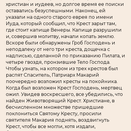
христиан и иудеев, но долгое время ее поиски
оставались безуспешными. Наконец, ей
указали на одного старого еврея по имени
Иуда, который сообщил, что Крест зарыт там,
где стоит капище Венеры. Капище разрушили
и, совершив молитву, начали копать землю.
Вскоре были обнаружены Гроб Господень и
неподалеку от него три креста, дощечка с
надписью, сделанной по приказанию Пилата, и
четыре гвоздя, пронзившие Тело Господа.
Чтобы узнать, на котором из трех крестов был
распят Спаситель, Патриарх Макарий
поочередно возложил кресты на покойника.
Когда был возложен Крест Господень, мертвец
ожил. Увидев воскресшего, все убедились, что
найден Животворящий Крест. Христиане, в
бесчисленном множестве пришедшие
поклониться Святому Кресту, просили
святителя Макария поднять, воздвигнуть
Крест, чтобы все могли, хотя издали,