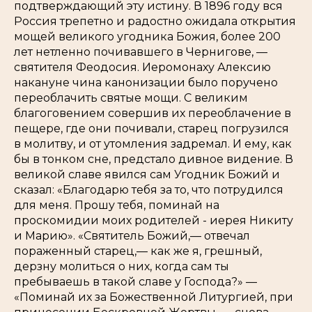
подтверждающий эту истину. В 1896 году вся
Россия трепетно и радостно ожидала открытия
мощей великого угодника Божия, более 200
лет нетленно почивавшего в Чернигове, —
святителя Феодосия. Иеромонаху Алексию
накануне чина канонизации было поручено
переоблачить святые мощи. С великим
благоговением совершив их переоблачение в
пещере, где они почивали, старец погрузился
в молитву, и от утомления задремал. И ему, как
бы в тонком сне, предстало дивное видение. В
великой славе явился сам Угодник Божий и
сказал: «Благодарю тебя за то, что потрудился
для меня. Прошу тебя, поминай на
проскомидии моих родителей - иерея Никиту
и Марию». «Святитель Божий,— отвечал
пораженный старец,— как же я, грешный,
дерзну молиться о них, когда сам ты
пребываешь в такой славе у Господа?» —
«Поминай их за Божественной Литургией, при