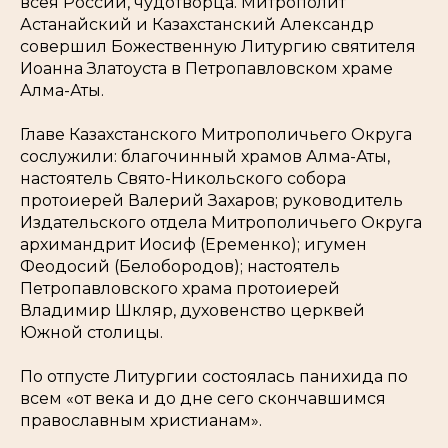
всея России, чудотворца. Митрополит
Астанайский и Казахстанский Александр
совершил Божественную Литургию святителя
Иоанна Златоуста в Петропавловском храме
Алма-Аты.
Главе Казахстанского Митрополичьего Округа
сослужили: благочинный храмов Алма-Аты,
настоятель Свято-Никольского собора
протоиерей Валерий Захаров; руководитель
Издательского отдела Митрополичьего Округа
архимандрит Иосиф (Еременко); игумен
Феодосий (Белобородов); настоятель
Петропавловского храма протоиерей
Владимир Шкляр, духовенство церквей
Южной столицы.
По отпусте Литургии состоялась панихида по
всем «от века и до дне сего скончавшимся
православным христианам».