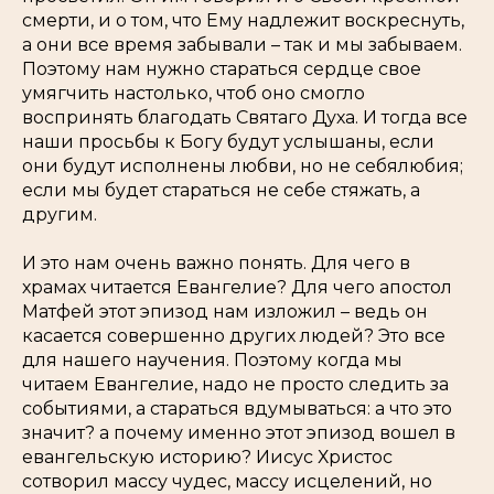
смерти, и о том, что Ему надлежит воскреснуть,
а они все время забывали – так и мы забываем.
Поэтому нам нужно стараться сердце свое
умягчить настолько, чтоб оно смогло
воспринять благодать Святаго Духа. И тогда все
наши просьбы к Богу будут услышаны, если
они будут исполнены любви, но не себялюбия;
если мы будет стараться не себе стяжать, а
другим.
И это нам очень важно понять. Для чего в
храмах читается Евангелие? Для чего апостол
Матфей этот эпизод нам изложил – ведь он
касается совершенно других людей? Это все
для нашего научения. Поэтому когда мы
читаем Евангелие, надо не просто следить за
событиями, а стараться вдумываться: а что это
значит? а почему именно этот эпизод вошел в
евангельскую историю? Иисус Христос
сотворил массу чудес, массу исцелений, но