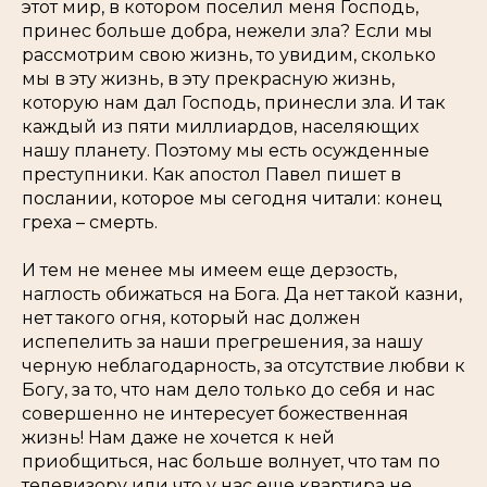
этот мир, в котором поселил меня Господь,
принес больше добра, нежели зла? Если мы
рассмотрим свою жизнь, то увидим, сколько
мы в эту жизнь, в эту прекрасную жизнь,
которую нам дал Господь, принесли зла. И так
каждый из пяти миллиардов, населяющих
нашу планету. Поэтому мы есть осужденные
преступники. Как апостол Павел пишет в
послании, которое мы сегодня читали: конец
греха – смерть.
И тем не менее мы имеем еще дерзость,
наглость обижаться на Бога. Да нет такой казни,
нет такого огня, который нас должен
испепелить за наши прегрешения, за нашу
черную неблагодарность, за отсутствие любви к
Богу, за то, что нам дело только до себя и нас
совершенно не интересует божественная
жизнь! Нам даже не хочется к ней
приобщиться, нас больше волнует, что там по
телевизору или что у нас еще квартира не