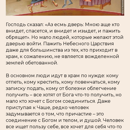
Господь сказал: «Аз есмь дверь: Мною аще кто
внидет, спасется, и внидет и изыдет, и пажить
обрящет». Но мало людей, которые желают этой
дверью войти. Пажить Небесного Царствия
даже для большинства из тех, кто приходит в
храм, к сожалению, не является вожделенной
землей обетованной.
В основном люди идут в храм по нужде: кому
отпеть, кому крестить, кому повенчаться, кому
записку подать, кому от болезни облегчение
получить – все хотят от Бога что-то получить, но
мало кто хочет с Богом соединиться. Даже
приступая к Чаше, редко человек
задумывается о том, что причастие – это
соединение с Богом и телом, и душой. Человек
все ищет пользу себе, все хочет для себя что-то