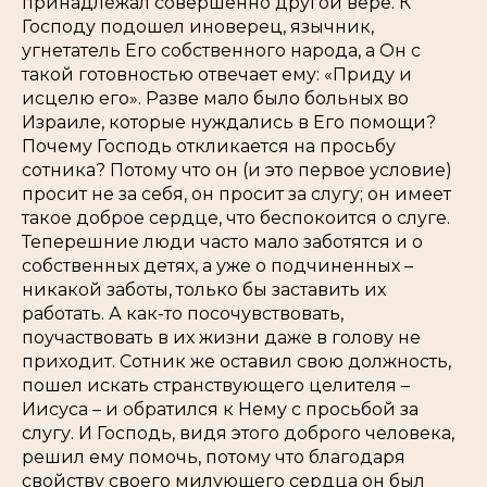
принадлежал совершенно другой вере. К
Господу подошел иноверец, язычник,
угнетатель Его собственного народа, а Он с
такой готовностью отвечает ему: «Приду и
исцелю его». Разве мало было больных во
Израиле, которые нуждались в Его помощи?
Почему Господь откликается на просьбу
сотника? Потому что он (и это первое условие)
просит не за себя, он просит за слугу; он имеет
такое доброе сердце, что беспокоится о слуге.
Теперешние люди часто мало заботятся и о
собственных детях, а уже о подчиненных –
никакой заботы, только бы заставить их
работать. А как-то посочувствовать,
поучаствовать в их жизни даже в голову не
приходит. Сотник же оставил свою должность,
пошел искать странствующего целителя –
Иисуса – и обратился к Нему с просьбой за
слугу. И Господь, видя этого доброго человека,
решил ему помочь, потому что благодаря
свойству своего милующего сердца он был