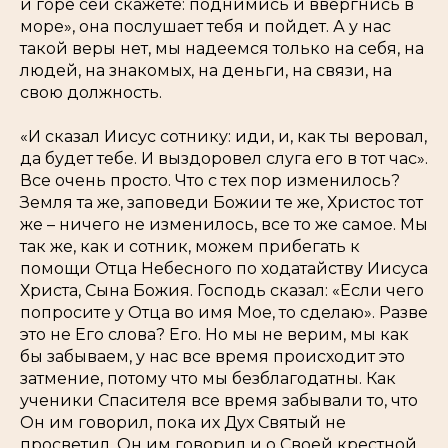
и горе сей скажете: поднимись и ввергнись в
море», она послушает тебя и пойдет. А у нас
такой веры нет, мы надеемся только на себя, на
людей, на знакомых, на деньги, на связи, на
свою должность.
«И сказал Иисус сотнику: иди, и, как ты веровал,
да будет тебе. И выздоровел слуга его в тот час».
Все очень просто. Что с тех пор изменилось?
Земля та же, заповеди Божии те же, Христос тот
же – ничего не изменилось, все то же самое. Мы
так же, как и сотник, можем прибегать к
помощи Отца Небесного по ходатайству Иисуса
Христа, Сына Божия. Господь сказал: «Если чего
попросите у Отца во имя Мое, то сделаю». Разве
это не Его слова? Его. Но мы не верим, мы как
бы забываем, у нас все время происходит это
затмение, потому что мы безблагодатны. Как
ученики Спасителя все время забывали то, что
Он им говорил, пока их Дух Святый не
просветил. Он им говорил и о Своей крестной