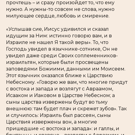
прочтешь – и сразу произойдет то, что ему
нужно. А нужны-то совсем не слова, нужно
милующее сердце, любовь и смирение.
«Услышав сие, Иисус удивился и сказал
идущим за Ним: истинно говорю вам, и в
Израиле не нашел Я такой веры». То, что
Господь увидел в язычнике-сотнике, Он не
увидел даже среди Своих соплеменников-
израильтян, которые были просвещены
заповедями Божиими, данными им Моисеем.
Этот язычник оказался ближе к Царствию
Небесному. «Говорю же вам, что многие придут
с востока и запада и возлягут с Авраамом,
Исааком и Иаковом в Царстве Небесном; а
сыны царства извержены будут во тьму
внешнюю: там будет плач и скрежет зубов». Так
и случилось: Израиль был рассеян, сыны
Царствия извержены вон, а многие
пришедшие «с востока и запада»: и галлы, и