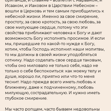
британцы, и славяне – возлегли с Авраамом, и
Исааком, и Иаковом в Царствии Небесном –
вошли в Церковь и тем самым приобщились к
небесной жизни. Именно за свое смирение,
простоту, за свою кротость, за свою любовь, за
свое милующее сердце, потому что эти
свойства приближают человека к Богу и дают
возможность Богу исполнять просимое. И если
мы, пришедшие по какой-то нужде к Богу,
хотим, чтобы Господь исполнил наши молитвы,
то мы должны в своей жизни уподобляться
сотнику. Надо соделать свое сердце таковым,
чтобы оно миловало не только себя, надо не
только о себе беспокоиться: как моему телу и
душе, хорошо ли, приятно или что-то меня
теснит. Надо прежде всего иметь любовь к
ближнему, даже к подчиненному, любовь
милующую, сострадательную. И нужно иметь
глубокое смирение.
Мы часто ропщем, часто бываем недовольны