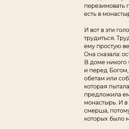
перезимовать г
есть в монасты
И вот в эти го
трудиться. Тру
ему простую ве
Она сказала: о
В доме никого 
и перед Богом,
обетам или соб
которая пытала
предложила ему
монастырь. И в
смерша, потому
которых было 