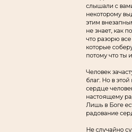
слышали с вами
некоторому выд
этим внезапным
не знает, как 
что разорю вс
которые соберу
потому что ты 
Человек зачас
благ. Но в это
сердце человек
настоящему ра
Лишь в Боге ес
радование сер
Не случайно с