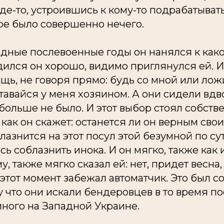
де-то, устроившись к кому-то подрабатывать
ре было совершенно нечего.
лодные послевоенные годы он нанялся к как
дился он хорошо, видимо приглянулся ей. И
щь, не говоря прямо: будь со мной или лож
ставайся у меня хозяином. А они сидели вдв
больше не было. И этот выбор стоял собст
 как он скажет: останется ли он верным св
лазнится на этот посул этой безумной по с
сь соблазнить инока. И он мягко, также как 
, также мягко сказал ей: нет, придет весна, 
 этот момент забежал автоматчик. Это был с
 что они искали бендеровцев в то время по
много на Западной Украине.