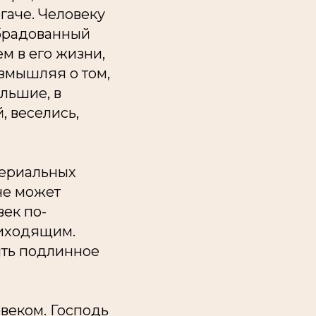
гаче. Человеку
 обрадованный
м в его жизни,
азмышляя о том,
льшие, в
, веселись,
териальных
 не может
век по-
риходящим.
ыть подлинное
веком. Господь