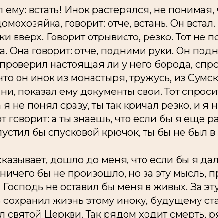
 ему: встать! Инок растерялся, не понимая, 
омохозяйка, говорит: отче, встань. Он вста
ки вверх. Говорит отрывисто, резко. Тот не 
а. Она говорит: отче, подними руки. Он под
 проверил настоящая ли у него борода, спрос
 что он инок из монастыря, тружусь, из Сумс
ни, показал ему документы свои. Тот спроси
 я не понял сразу, ты так кричал резко, и я 
т говорит: а ты знаешь, что если бы я еще ра
спустил бы спусковой крючок, ты бы не был в
ссказывает, дошло до меня, что если бы я да
ичего бы не произошло, но за эту мысль, 
, Господь не оставил бы меня в живых. За эт
 сохранил жизнь этому иноку, будущему ст
 святой Церкви. Так рядом ходит смерть, р