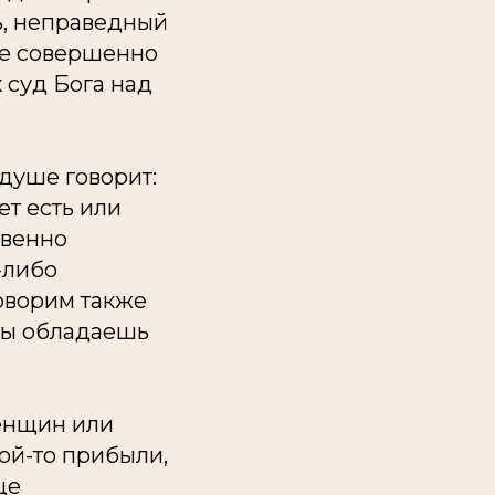
ь, неправедный
 ее совершенно
к суд Бога над
 душе говорит:
ет есть или
твенно
-либо
оворим также
 ты обладаешь
женщин или
ой-то прибыли,
це