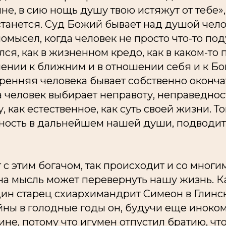
не, в сию нощь душу твою истяжут от тебе», а
станется. Суд Божий бывает над душой чело
мысел, когда человек не просто что-то поду
ся, как в жизненном кредо, как в каком-то 
ении к ближним и в отношении себя и к Богу
тренняя человека бывает собственно оконч
а человек выбирает неправоту, неправедност
 как естественное, как суть своей жизни. То
ность в дальнейшем нашей души, подводит
 с этим богачом, так происходит и со мног
на мысль может перевернуть нашу жизнь. К
дин старец схиархимандрит Симеон в Глинск
йны в голодные годы он, будучи еще иноком
не, потому что игумен отпустил братию, чт