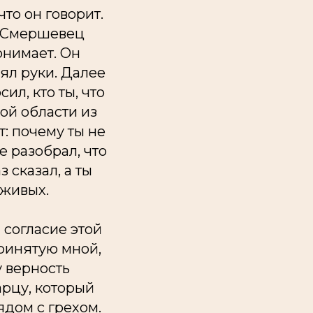
что он говорит.
л. Смершевец
понимает. Он
нял руки. Далее
ил, кто ты, что
кой области из
т: почему ты не
не разобрал, что
з сказал, а ты
 живых.
л согласие этой
принятую мной,
у верность
арцу, который
ядом с грехом.