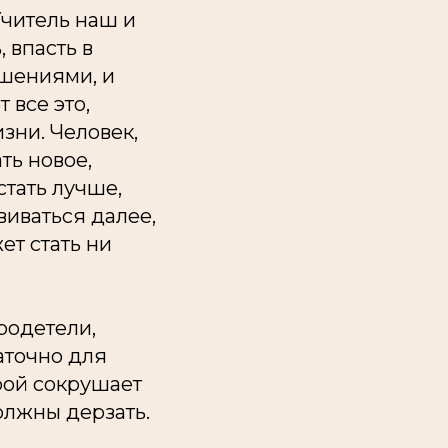
Учитель наш и
 впасть в
ушениями, и
 все это,
изни. Человек,
ть новое,
стать лучше,
виваться далее,
ет стать ни
родетели,
таточно для
рой сокрушает
олжны дерзать.