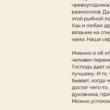
чревоугодника 
разносолов. Да
этой рыбной лов
Как и любая др
вязание на сп
нами. Наше се
Именно и об эт
человек переме
Господь дает 
лучшему. И то,
бывает, когда ч
достиг чего-то
духовника, при
Можно успокои