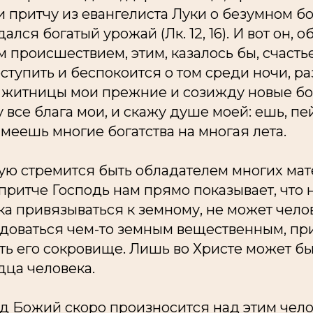
 притчу из евангелиста Луки о безумном бо
ался богатый урожай (Лк. 12, 16). И вот он,
 происшествием, этим, казалось бы, счастье
поступить и беспокоится о том среди ночи, р
е житницы мои прежние и созижду новые бо
 все блага мои, и скажу душе моей: ешь, пей
имеешь многие богатства на многая лета.
тую стремится быть обладателем многих ма
й притче Господь нам прямо показывает, что
а привязываться к земному, не может чело
доваться чем-то земным вещественным, п
ть его сокровище. Лишь во Христе может б
дца человека.
уд Божий скоро произносится над этим чело