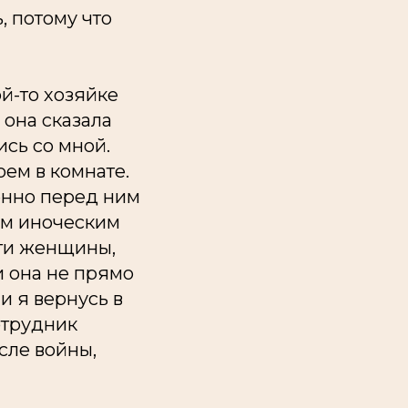
, потому что
ой-то хозяйке
 она сказала
ись со мной.
оем в комнате.
венно перед ним
оим иноческим
ути женщины,
и она не прямо
и я вернусь в
отрудник
сле войны,