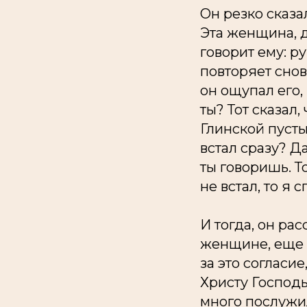
Он резко сказал
Эта женщина, д
говорит ему: ру
повторяет снов
он ощупал его,
ты? Тот сказал,
Глинской пусты
встал сразу? Да
ты говоришь. То
не встал, то я 
И тогда, он ра
женщине, еще н
за это согласие
Христу Господь
много послужил