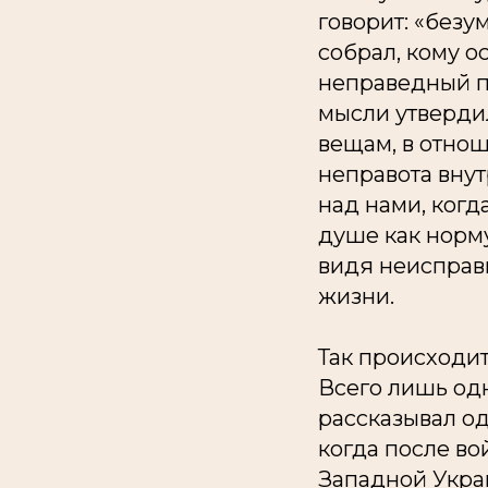
говорит: «безум
собрал, кому о
неправедный по
мысли утвердил
вещам, в отнош
неправота вну
над нами, когд
душе как норму,
видя неисправ
жизни.
Так происходит
Всего лишь од
рассказывал о
когда после во
Западной Украи