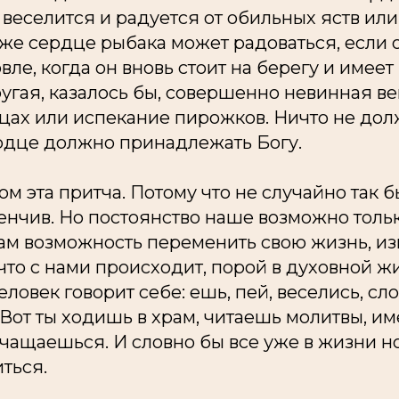
веселится и радуется от обильных яств или
же сердце рыбака может радоваться, если 
ле, когда он вновь стоит на берегу и имеет 
угая, казалось бы, совершенно невинная ве
ицах или испекание пирожков. Ничто не дол
рдце должно принадлежать Богу.
ом эта притча. Потому что не случайно так б
нчив. Но постоянство наше возможно тольк
нам возможность переменить свою жизнь, из
 что с нами происходит, порой в духовной ж
еловек говорит себе: ешь, пей, веселись, сл
. Вот ты ходишь в храм, читаешь молитвы, и
чащаешься. И словно бы все уже в жизни н
ться.