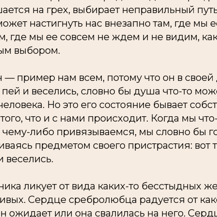
ается на грех, выбирает неправильный пут
 может настигнуть нас внезапно там, где мы
м, где мы ее совсем не ждем и не видим, ка
ым выбором.
ач — пример нам всем, потому что он в своей
 пей и веселись, словно бы душа что-то мож
 человека. Но это его состояние бывает собс
ого, что и с нами происходит. Когда мы что
к чему-либо привязываемся, мы словно бы г
иваясь предметом своего пристрастия: вот
и веселись.
ника ликует от вида каких-то бесстыдных 
ивых. Сердце сребролюбца радуется от как
н ожидает или она свалилась на него. Серд