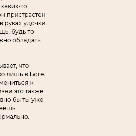
 каких-то
он пристрастен
в руках удочки.
щь, будь то
жно обладать
ывает, что
о лишь в Боге.
мениться к
изни это также
овно бы ты уже
меешь
ормально.