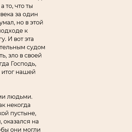
 то, что ты
века за один
мал, но в этой
подходе к
. И вот эта
ательным судом
ь, зло в своей
гда Господь,
 итог нашей
ими людьми.
ак некогда
ой пустыне,
, оказался на
обы они могли