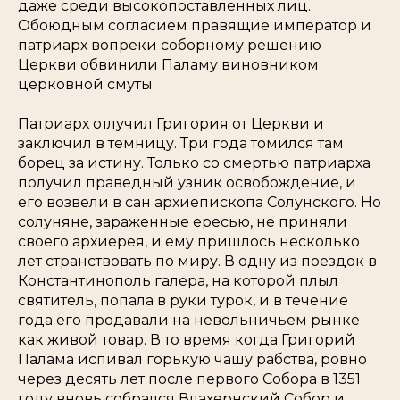
даже среди высокопоставленных лиц.
Обоюдным согласием правящие император и
патриарх вопреки соборному решению
Церкви обвинили Паламу виновником
церковной смуты.
Патриарх отлучил Григория от Церкви и
заключил в темницу. Три года томился там
борец за истину. Только со смертью патриарха
получил праведный узник освобождение, и
его возвели в сан архиепископа Солунского. Но
солуняне, зараженные ересью, не приняли
своего архиерея, и ему пришлось несколько
лет странствовать по миру. В одну из поездок в
Константинополь галера, на которой плыл
святитель, попала в руки турок, и в течение
года его продавали на невольничьем рынке
как живой товар. В то время когда Григорий
Палама испивал горькую чашу рабства, ровно
через десять лет после первого Собора в 1351
году вновь собрался Влахернский Собор и