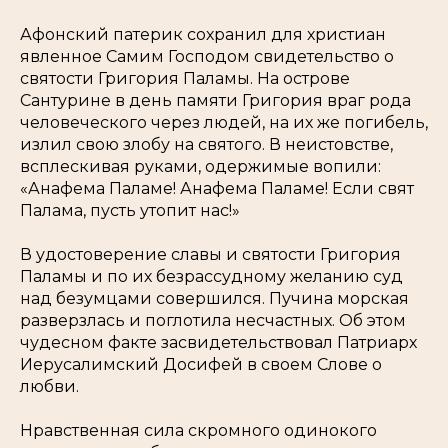
Афонский патерик сохранил для христиан
явленное Самим Господом свидетельство о
святости Григория Паламы. На острове
Сантурине в день памяти Григория враг рода
человеческого через людей, на их же погибель,
излил свою злобу на святого. В неистовстве,
всплескивая руками, одержимые вопили:
«Анафема Паламе! Анафема Паламе! Если свят
Палама, пусть утопит нас!»
В удостоверение славы и святости Григория
Паламы и по их безрассудному желанию суд
над безумцами совершился. Пучина морская
разверзлась и поглотила несчастных. Об этом
чудесном факте засвидетельствовал Патриарх
Иерусалимский Досифей в своем Слове о
любви.
Нравственная сила скромного одинокого