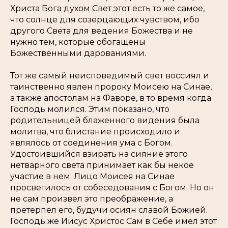
Христа Бога духом Свет этот есть то же самое,
что солнце для созерцающих чувством, ибо
другого Света для ведения Божества и не
нужно тем, которые обогащены
Божественными дарованиями.
Тот же самый неисповедимый свет воссиял и
таинственно явлен пророку Моисею на Синае,
а также апостолам на Фаворе, в то время когда
Господь молился. Этим показано, что
родительницей блаженного видения была
молитва, что блистание происходило и
являлось от соединения ума с Богом.
Удостоившийся взирать на сияние этого
нетварного света принимает как бы некое
участие в нем. Лицо Моисея на Синае
просветилось от собеседования с Богом. Но он
не сам произвел это преображение, а
претерпел его, будучи осиян славой Божией.
Господь же Иисус Христос Сам в Себе имел этот