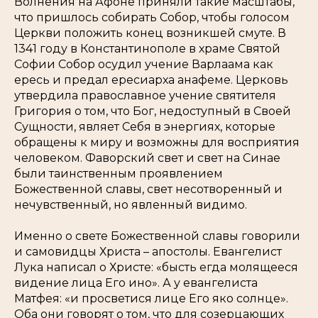
Волнения на Афоне приняли такие масштабы,
что пришлось собирать Собор, чтобы голосом
Церкви положить конец возникшей смуте. В
1341 году в Константинополе в храме Святой
Софии Собор осудил учение Варлаама как
ересь и предал ересиарха анафеме. Церковь
утвердила православное учение святителя
Григория о том, что Бог, недоступный в Своей
Сущности, являет Себя в энергиях, которые
обращены к миру и возможны для восприятия
человеком. Фаворский свет и свет на Синае
были таинственным проявлением
Божественной славы, свет несотворенный и
нечувственный, но явленный видимо.
Именно о свете Божественной славы говорили
и самовидцы Христа – апостолы. Евангелист
Лука написал о Христе: «бысть егда молящееся
видение лица Его ино». А у евангелиста
Матфея: «и просветися лице Его яко солнце».
Оба они говорят о том, что для созерцающих