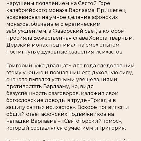
нарушены появлением на Святой Горе
калабрийского монаха Варлаама. Пришелец
возревновал на умное делание афонских
монахов, объявив его еретическим
заблуждением, а Фаворский свет, в котором
просияла Божественная слава Христа, тварным.
Дерзкий монах поднимал на смех опытом
постигнутые духовные озарения исихастов.
Григорий, уже двадцать два года следовавший
этому учению и познавший его духовную силу,
сначала пытался устными увещеваниями
противостать Варлааму, но, видя
безуспешность разговоров, изложил свои
богословские доводы в труде «Триады в
защиту святых исихастов». Вскоре появился и
общий ответ афонских подвижников на
нападки Варлаама – «Святогорский томос»,
который составлялся с участием и Григория.