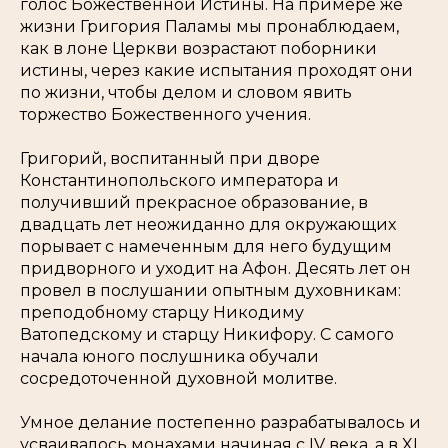
голос Божественной Истины. На примере же
жизни Григория Паламы мы пронаблюдаем,
как в лоне Церкви возрастают поборники
истины, через какие испытания проходят они
по жизни, чтобы делом и словом явить
торжество Божественного учения.
Григорий, воспитанный при дворе
Константинопольского императора и
получивший прекрасное образование, в
двадцать лет неожиданно для окружающих
порывает с намеченным для него будущим
придворного и уходит на Афон. Десять лет он
провел в послушании опытным духовникам:
преподобному старцу Никодиму
Ватопедскому и старцу Никифору. С самого
начала юного послушника обучали
сосредоточенной духовной молитве.
Умное делание постепенно разрабатывалось и
усваивалось монахами начиная c IV века, а в XI