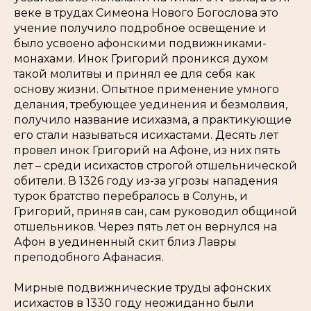
веке в трудах Симеона Нового Богослова это
учение получило подробное освещение и
было усвоено афонскими подвижниками-
монахами. Инок Григорий проникся духом
такой молитвы и принял ее для себя как
основу жизни. Опытное применение умного
делания, требующее уединения и безмолвия,
получило название исихазма, а практикующие
его стали называться исихастами. Десять лет
провел инок Григорий на Афоне, из них пять
лет – среди исихастов строгой отшельнической
обители. В 1326 году из-за угрозы нападения
турок братство перебралось в Солунь, и
Григорий, приняв сан, сам руководил общиной
отшельников. Через пять лет он вернулся на
Афон в уединенный скит близ Лавры
преподобного Афанасия.
Мирные подвижнические труды афонских
исихастов в 1330 году неожиданно были