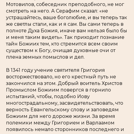
Мотовилов, собеседник преподобного, не мог
смотреть на него. А Серафим сказал: «не
устрашайтесь, ваше боголюбие, и вы теперь так
же светлы стали, как и я сам. Вы сами теперь в
полноте Духа Божия, иначе вам нельзя было бы
и меня таким видеть». Так приходит познание
тайн Божиих тем, кто стремится всем своим
существом к Богу, очищая духовные очи от
плена земных помыслов и дел.
В 1341 году учение святителя Григория
восторжествовало, но его крестный путь не
закончился на этом. Добрый воитель Христов
Промыслом Божиим повергся в горнило
испытаний, чтобы, подобно Иову
многострадальному, засвидетельствовать, что
верность Евангельскому слову и заповедям
Божиим для него дороже жизни. За время
полемики между Григорием и Варлаамом
появилось немало сторонников последнего и