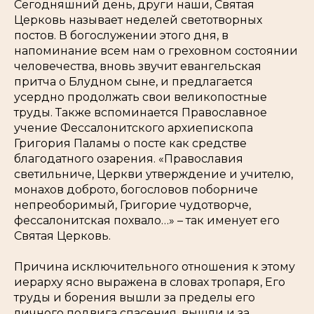
Сегодняшний день, други наши, Святая
Церковь называет неделей светотворных
постов. В богослужении этого дня, в
напоминание всем нам о греховном состоянии
человечества, вновь звучит евангельская
притча о Блудном сыне, и предлагается
усердно продолжать свои великопостные
труды. Также вспоминается Православное
учение Фессалонитского архиепископа
Григория Паламы о посте как средстве
благодатного озарения. «Православия
светильниче, Церкви утверждение и учителю,
монахов доброто, богословов поборниче
непреоборимый, Григорие чудотворче,
фессалонитская похвало…» – так именует его
Святая Церковь.
Причина исключительного отношения к этому
иерарху ясно выражена в словах тропаря, Его
труды и борения вышли за пределы его
личного подвига спасения, вышли и за