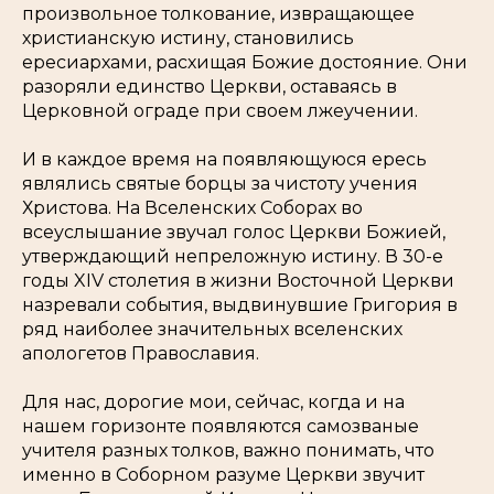
произвольное толкование, извращающее
христианскую истину, становились
ересиархами, расхищая Божие достояние. Они
разоряли единство Церкви, оставаясь в
Церковной ограде при своем лжеучении.
И в каждое время на появляющуюся ересь
являлись святые борцы за чистоту учения
Христова. На Вселенских Соборах во
всеуслышание звучал голос Церкви Божией,
утверждающий непреложную истину. В 30-е
годы XIV столетия в жизни Восточной Церкви
назревали события, выдвинувшие Григория в
ряд наиболее значительных вселенских
апологетов Православия.
Для нас, дорогие мои, сейчас, когда и на
нашем горизонте появляются самозваные
учителя разных толков, важно понимать, что
именно в Соборном разуме Церкви звучит