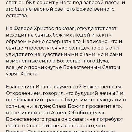
свет, он был сокрыт у Него под завесой плоти, и
это был нетварный свет Его Божественного
естества.
На Фаворе Христос показал, откуда этот свет
исходит на святых божиих людей и каким
образом можно созерцать его. Написано, что и
святые «просветятся яко солнце», то есть они
увидят его не чувственными очами, но и сами
измененные силою Божественного Духа,
всецело проникнутые Божественным Светом
узрят Христа.
Евангелист Иоанн, наученный Божественным
Откровением, говорил, что будущий вечный и
пребывающий град не будет иметь нужды ни в
солнце, ни в луне; Слава Божия просветит его,
и светильник его Агнец. Об обитателях
Божественного града он сказал: «не потребуют
света от Света, ни света солнечного, яко