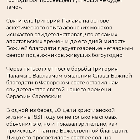
Господь Бог просвещает я, и нощи не будет
тамо».
Святитель Григорий Палама на основе
аскетического опыта афонских монахов
исихастов свидетельствовал, что от самих
апостольских времен и до его дней милость
Божией благодати дарует озарение нетварным
светом подвижников, живущих богоугодно.
Через пятьсот лет после борьбы Григория
Паламы с Варлаамом о явлении Славы Божией
благодати в Фаворском свете оставил нам
свидетельство святой нашего времени
Серафим Саровский.
В одной из бесед «О цели христианской
жизни» в 1831 году он не только на словах
объяснил это, но и показал зрительно, как
происходит наитие Божественной благодати.
Лицо его просветилось светлее солнца.