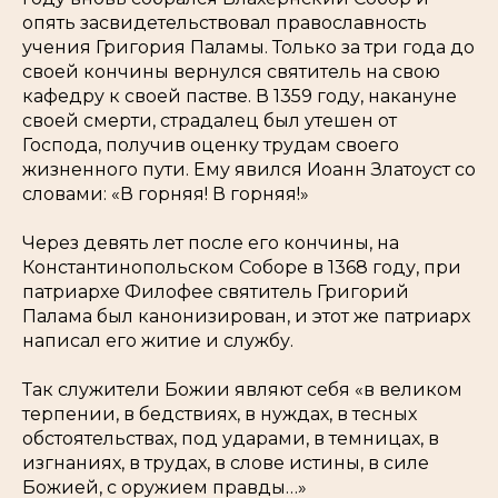
опять засвидетельствовал православность
учения Григория Паламы. Только за три года до
своей кончины вернулся святитель на свою
кафедру к своей пастве. В 1359 году, накануне
своей смерти, страдалец был утешен от
Господа, получив оценку трудам своего
жизненного пути. Ему явился Иоанн Златоуст со
словами: «В горняя! В горняя!»
Через девять лет после его кончины, на
Константинопольском Соборе в 1368 году, при
патриархе Филофее святитель Григорий
Палама был канонизирован, и этот же патриарх
написал его житие и службу.
Так служители Божии являют себя «в великом
терпении, в бедствиях, в нуждах, в тесных
обстоятельствах, под ударами, в темницах, в
изгнаниях, в трудах, в слове истины, в силе
Божией, с оружием правды…»