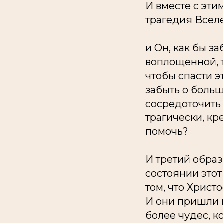
И вместе с эти
трагедия Всел
и Он, как бы з
воплощенной, т
чтобы спасти э
забыть о больш
сосредоточить 
трагически, к
помочь?
И третий образ
состоянии этот
том, что Христ
И они пришли к
более чудес, к