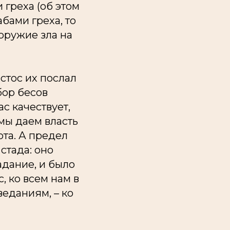
 греха (об этом
бами греха, то
 оружие зла на
стос их послал
бор бесов
ас качествует,
мы даем власть
ота. А предел
стада: оно
адание, и было
, ко всем нам в
веданиям, – ко