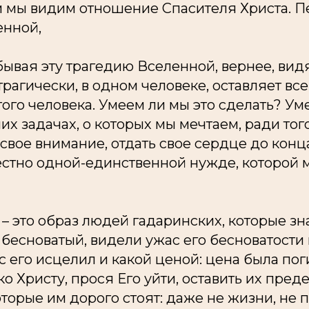
м мы видим отношение Спасителя Христа. П
енной,
абывая эту трагедию Вселенной, вернее, вид
рагически, в одном человеке, оставляет все
того человека. Умеем ли мы это сделать? Ум
их задачах, о которых мы
мечтаем,
ради тог
свое внимание, отдать свое сердце
до конц
рестно одной-единственной нужде, которой
 – это образ людей гадаринских, которые зна
 бесноватый, видели ужас его бесноватости
ос его исцелил и какой ценой: цена была пог
о Христу, прося Его
уйти,
оставить их преде
оторые им дорого стоят: даже не жизни, не п