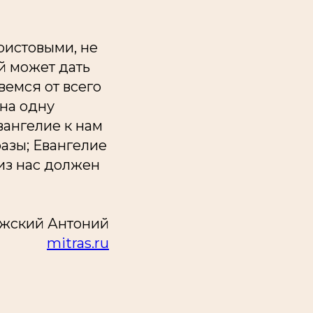
ристовыми, не
й может дать
вемся от всего
 на одну
вангелие к нам
разы; Евангелие
 из нас должен
жский Антоний
mitras.ru