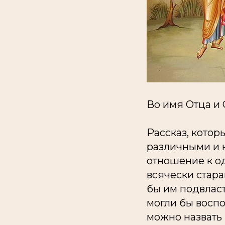
Во имя Отца и 
Рассказ, котор
различными и 
отношение к од
всячески стара
бы им подвласт
могли бы воспо
можно назвать 