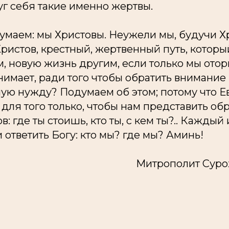
уг себя такие именно жертвы.
умаем: мы Христовы. Неужели мы, будучи Х
ристов, крестный, жертвенный путь, которы
, новую жизнь другим, если только мы отор
занимает, ради того чтобы обратить внимание
ую нужду? Подумаем об этом; потому что Е
для того только, чтобы нам представить об
ов:
где
ты стоишь,
кто
ты, с
кем
ты?.. Каждый
и ответить Богу:
кто
мы?
где
мы? Аминь!
Митрополит Суро