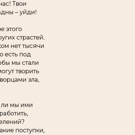
нас! Твои
дны – уйди!
е этого
ругих страстей.
 ком нет тысячи
о есть под
тобы
мы
стали
могут творить
творцами зла,
 ли
мы
ими
работить,
делений?
акие поступки,