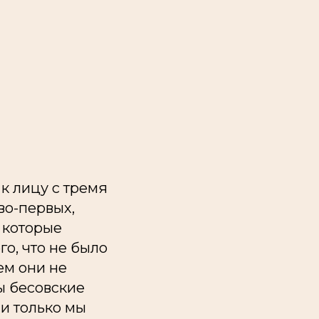
 к лицу с тремя
во-первых,
, которые
го,
что не было
ем они не
лы бесовские
ли только мы