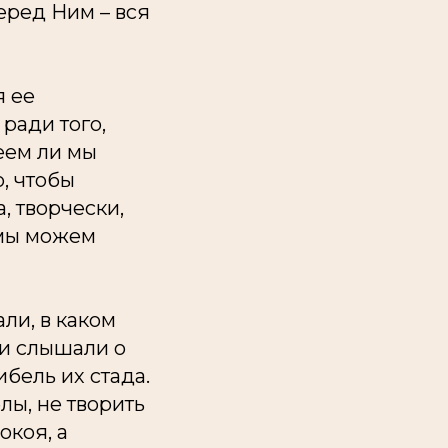
еред Ним – вся
я ее
 ради того,
еем ли мы
о, чтобы
а,
творчески,
 мы можем
ли, в каком
 и слышали о
ибель их стада.
лы, не творить
окоя, а