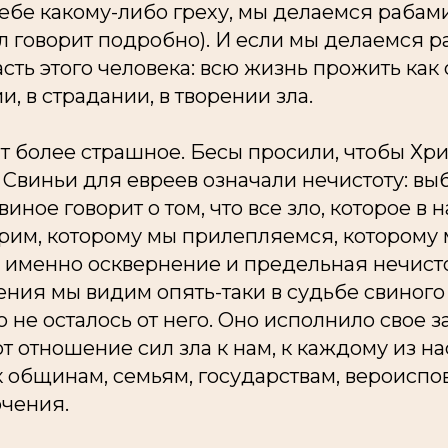
себе какому-либо греху, мы делаемся рабами
л говорит подробно). И если мы делаемся ра
сть этого человека: всю жизнь прожить как
и, в страдании, в творении зла.
ит более страшное. Бесы просили, чтобы Хри
. Свиньи для евреев означали нечистоту: вы
виное говорит о том, что все зло, которое в н
рим, которому мы прилепляемся, которому 
о именно осквернение и предельная нечист
ния мы видим опять-таки в судьбе свиного 
о не осталось от него. Оно исполнило свое з
т отношение сил зла к нам, к каждому из нас
к общинам, семьям, государствам, вероиспо
ючения.