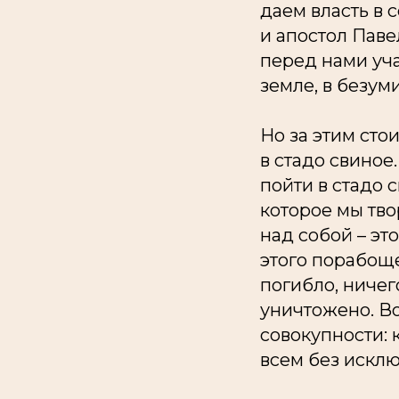
даем власть в 
и апостол Паве
перед нами уча
земле, в безуми
Но за этим сто
в стадо свиное
пойти в стадо с
которое мы тво
над собой – эт
этого порабоще
погибло, ничег
уничтожено. Во
совокупности: 
всем без искл