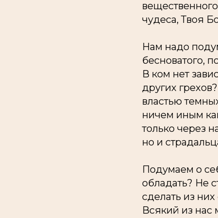
вещественного б
чудеса, Твоя 
Нам надо подум
бесноватого, п
В ком нет завис
других грехов?
властью темных 
ничем иным как
только
через н
но и
страдальца
Подумаем о се
обладать? Не 
сделать из ни
Всякий из нас 