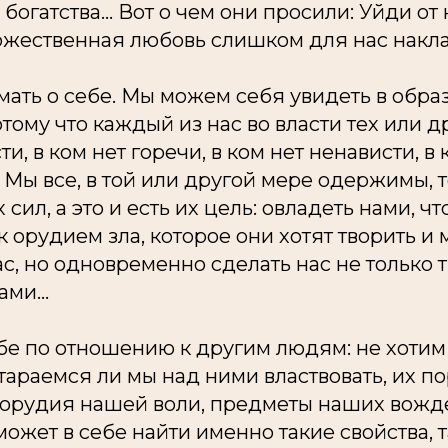
огатства... Вот о чем они просили: Уйди от 
Божественная любовь слишком для нас накла
ать о себе. Мы можем себя увидеть в образ
отому что
каждый из нас
во власти тех или д
ти, в ком нет горечи, в ком нет ненависти, в
 Мы все, в той или другой мере одержимы, т
сил, а это и есть их цель: овладеть нами, ч
 орудием зла, которое они хотят творить и 
ас, но одновременно сделать нас не только 
ми...
бе по отношению к другим людям: не хотим
стараемся ли
мы
над ними властвовать, их по
х орудия нашей воли, предметы наших вож
может в себе найти именно такие свойства, т