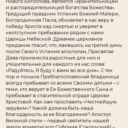
Нового Богослова, является «хранительницей
и распорядительницей богатства Божества».
Грядущий праздник Успения Божией Матери,
Богородичная Пасха, обновляет в нас веру в
победу Христа над смертью и уверяет в
неотступном пребывании рядом с нами
Царицы Небесной. Древнее церковное
предание гласит, что, явившись на третий день
после Своего Успения апостолам, Пресвятая
Дева произнесла радостные для них и
утешительные для каждого из нас слова:
«Радуйтесь, Я буду с вами во все дни». С тех
пор и поныне Преблагословенная Владычица
всегда пребывает со всеми Своими детьми – с
теми, кто верует в Ее Божественного Сына и
пребывает в спасительной ограде Церкви
Христовой. Как нам прославить «Честнейшую
херувим»? Какой должна быть наша
благодарность за ее благодеяния? Апостол
Великой степи – первый святитель нашей
земли архиепископ Софония (Сокольский) –