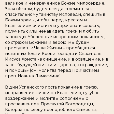
великое и неизреченное Божие милосердие.
Зная об этом, будем всегда стремиться к
спасительному таинству Исповеди, спешить в
Божии храмы, чтобы перед крестом и
Евангелием очистить и уврачевать совесть,
получить силы ненавидеть грехи и любить
заповеди. Убеленные искренним покаянием,
со страхом Божиим и верою, мы будем
приступать к Чаше Жизни – приобщаться
истинных Тела и Крови Господа и Спасителя
Иисуса Христа «в очищение, и в освящение, и в
залог будущей жизни и Царства, в ограждение,
и помощь» (см. молитва перед Причастием
преп. Иоанна Дамаскина).
В дни Успенского поста покаяние в грехах,
исправление жизни по Евангелию, сугубое
воздержание и молитвы сопряжены с
прославлением Пресвятой Богородицы,
Которая, по слову преподобного Симеона,