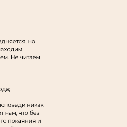
здняется, но
 находим
ем. Не читаем
ода;
 исповеди никак
 нам, что без
ого покаяния и