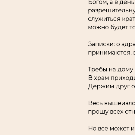
Богом, а в ден
разрешительную
служиться кра
можно будет т
Записки: о здр
принимаются, в
Требы на дому
В храм приходи
Держим друг от
Весь вышеизло
прошу всех отн
Но все может и