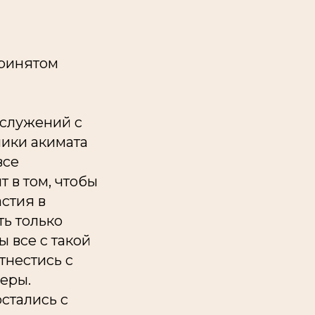
ринятом
ослужений с
ики акимата
все
 в том, чтобы
стия в
ть только
 все с такой
тнестись с
еры.
стались с