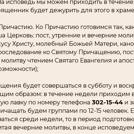
На исповедь мы можем приходить в течение
 священник будет дежурить для этого в храме
Причастию. Ко Причастию готовимся так, как
а Церковь: пост, утренние и вечерние моли
усу Христу, молебный Божьей Матери, кано
роследование ко Святому Причащению, по
 молитву чтением Святаго Евангелия и апос
озможности);
щения будет совершаться в субботу и воск
ющим образом: в течение недели приходим 
ную лавку по номеру телефона
302-15-44
и з
ичащать будем группами по 12-15 человек. Е
аться среди недели, то в период подготовк
читая вечерние молитвы, в конце исповедуе