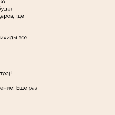
ко
будет
аров, где
нихиды все
тра)!
ение! Ещё раз