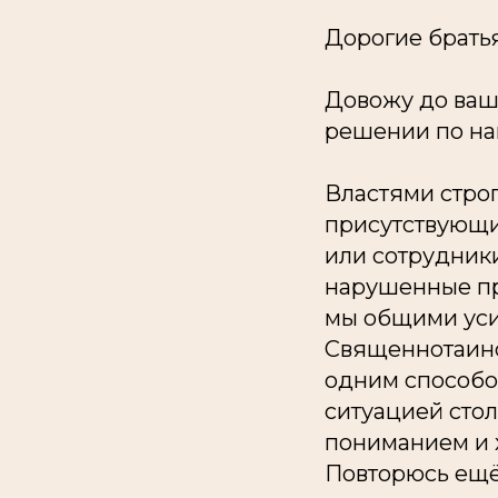
Дорогие братья
Довожу до ва
решении по на
Властями стро
присутствующи
или сотрудники
нарушенные пр
мы общими уси
Священнотаинст
одним способо
ситуацией стол
пониманием и 
Повторюсь ещё 