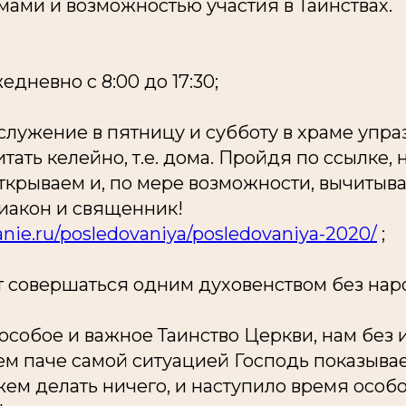
ами и возможностью участия в Таинствах.
едневно с 8:00 до 17:30;
лужение в пятницу и субботу в храме упра
тать келейно, т.е. дома. Пройдя по ссылке,
ткрываем и, по мере возможности, вычитыва
 диакон и священник!
anie.ru/posledovaniya/posledovaniya-2020/
;
т совершаться одним духовенством без нар
 особое и важное Таинство Церкви, нам без
ем паче самой ситуацией Господь показывает
ем делать ничего, и наступило время особ