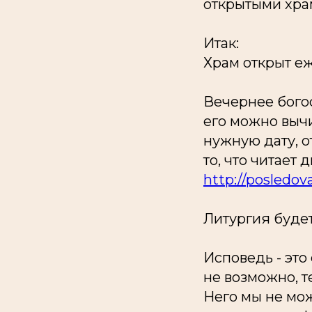
открытыми храм
Итак:
Храм открыт еж
Вечернее богос
его можно вычи
нужную дату, о
то, что читает
http://posledov
Литургия буде
Исповедь - это
не возможно, т
Него мы не мож