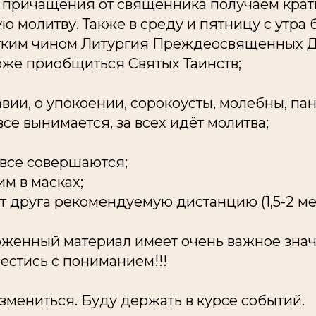
ь причащения от священника получаем крат
 молитву. Также в среду и пятницу с утра 
тким чином Литургия Преждеосвященных Д
оже приобщиться Святых Таинств;
авии, о упокоении, сорокоусты, молебны, па
се вынимается, за всех идёт молитва;
 все совершаются;
м в масках;
 друга рекомендуемую дистанцию (1,5-2 ме
женный материал имеет очень важное знач
естись с пониманием!!!
змениться. Буду держать в курсе событий.