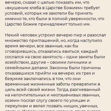
вечерю, сказал с целью показать им, что
«вкушение хлеба в Царстве Божием» требует
условий, которых не захотели бы принять
именно те, кто были в полной уверенности, что
Царство Божие принадлежит только им.
Некий человек устроил вечерю-пир и разослал
множество приглашений, но, когда наступило
время вечери, все званные, как бы
сговорившись, отказались явиться; каждый
сослался на свою занятость – одни заняты были
хозяйством, другие – своими личными и
семейными делами. Законны были причины
отказавшихся прийти на вечерю; их грех и
безумие заключались в том, что они
временные жизненные заботы превратили в
цель всей своей жизни. Тогда, разгневанный
на непочтительных и неотзывчивых званных,
хозяин послал слугу своего по улицам и
переулкам и велел позвать нищих, увечных,