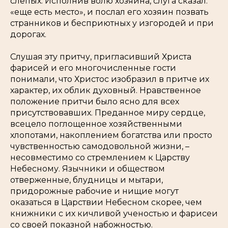
слепых. Исполнив волю хозяина, слуга сказал:
«еще есть место», и послал его хозяин позвать
странников и бесприютных у изгородей и при
дорогах.
Слушая эту притчу, пригласивший Христа
фарисей и его многочисленные гости
понимали, что Христос изобразил в притче их
характер, их облик духовный. Нравственное
положение притчи было ясно для всех
присутствовавших. Преданное миру сердце,
всецело поглощенное хозяйственными
хлопотами, накоплением богатства или просто
чувственностью самодовольной жизни, –
несовместимо со стремлением к Царству
Небесному. Язычники и обществом
отверженные, блудницы и мытари,
придорожные рабочие и нищие могут
оказаться в Царствии Небесном скорее, чем
книжники с их кичливой ученостью и фарисеи
со своей показной набожностью.