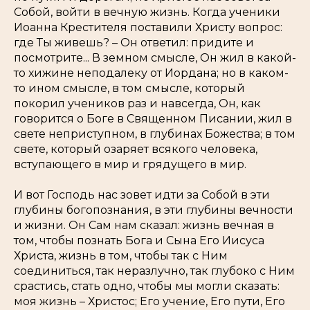
Собой, войти в вечную жизнь. Когда ученики
Иоанна Крестителя поставили Христу вопрос:
где Ты живешь? – Он ответил: придите и
посмотрите... В земном смысле, Он жил в какой-
то хижине неподалеку от Иордана; но в каком-
то ином смысле, в том смысле, который
покорил учеников раз и навсегда, Он, как
говорится о Боге в Священном Писании, жил в
свете неприступном, в глубинах Божества; в том
свете, который озаряет всякого человека,
вступающего в мир и грядущего в мир.
И вот Господь нас зовет идти за Собой в эти
глубины богопознания, в эти глубины вечности
и жизни. Он Сам нам сказал: жизнь вечная в
том, чтобы познать Бога и Сына Его Иисуса
Христа, жизнь в том, чтобы так с Ним
соединиться, так неразлучно, так глубоко с Ним
срастись, стать одно, чтобы мы могли сказать:
моя жизнь – Христос; Его учение, Его пути, Его