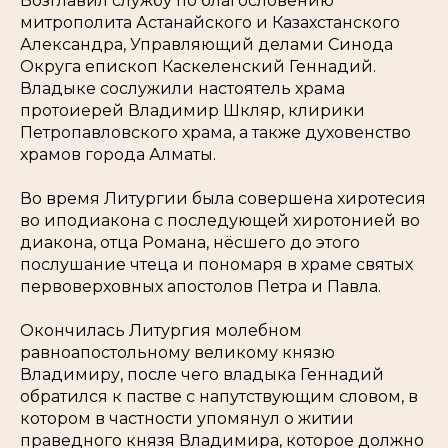
Возглавил службу по благословению
митрополита Астанайского и Казахстанского
Александра, Управляющий делами Синода
Округа епископ Каскеленский Геннадий.
Владыке сослужили настоятель храма
протоиерей Владимир Шкляр, клирики
Петропавловского храма, а также духовенство
храмов города Алматы.
Во время Литургии была совершена хиротесия
во иподиакона с последующей хиротонией во
диакона, отца Романа, нёсшего до этого
послушание чтеца и пономаря в храме святых
первоверховных апостолов Петра и Павла.
Окончилась Литургия молебном
равноапостольному великому князю
Владимиру, после чего владыка Геннадий
обратился к пастве с напутствующим словом, в
котором в частности упомянул о житии
праведного князя Владимира, которое должно