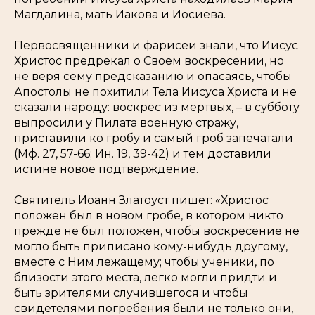
Магдалина, мать Иакова и Иосиева.
Первосвященники и фарисеи знали, что Иисус
Христос предрекал о Своем воскресении, но
не веря сему предсказанию и опасаясь, чтобы
Апостолы не похитили Тела Иисуса Христа и не
сказали народу: воскрес из мертвых, – в субботу
выпросили у Пилата военную стражу,
приставили ко гробу и самый гроб запечатали
(Мф. 27, 57-66; Ин. 19, 39-42) и тем доставили
истине новое подтверждение.
Святитель Иоанн Златоуст пишет: «Христос
положен был в новом гробе, в котором никто
прежде не был положен, чтобы воскресение не
могло быть приписано кому-нибудь другому,
вместе с Ним лежащему; чтобы ученики, по
близости этого места, легко могли придти и
быть зрителями случившегося и чтобы
свидетелями погребения были не только они,