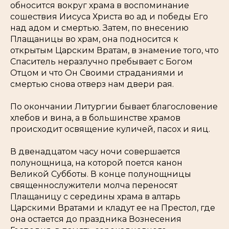
обносится вокруг храма в воспоминание
сошествия Иисуса Христа во ад и победы Его
над адом и смертью. Затем, по внесению
Плащаницы во храм, она подносится к
открытым Царским Вратам, в знамение того, что
Спаситель неразлучно пребывает с Богом
Отцом и что Он Своими страданиями и
смертью снова отверз нам двери рая.
По окончании Литургии бывает благословение
хлебов и вина, а в большинстве храмов
происходит освящение куличей, пасох и яиц.
В двенадцатом часу ночи совершается
полунощница, на которой поется канон
Великой Субботы. В конце полунощницы
священнослужители молча переносят
Плащаницу с середины храма в алтарь
Царскими Вратами и кладут ее на Престол, где
она остается до праздника Вознесения