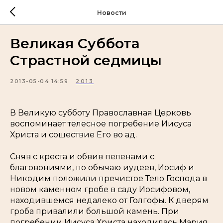
Новости
Великая Суббота
Страстной седмицы
2013-05-04 14:59
2013
В Великую субботу Православная Церковь
воспоминает телесное погребение Иисуса
Христа и сошествие Его во ад.
Сняв с креста и обвив пеленами с
благовониями, по обычаю иудеев, Иосиф и
Никодим положили пречистое Тело Господа в
новом каменном гробе в саду Иосифовом,
находившемся недалеко от Голгофы. К дверям
гроба привалили большой камень. При
погребении Иисуса Христа находилась Мария