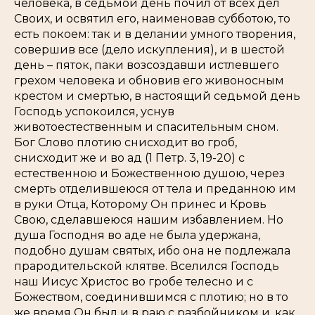
человека, в седьмой день почил от всех дел
Своих, и освятил его, наименовав субботою, то
есть покоем: так и в делании умного творения,
совершив все (дело искупления), и в шестой
день – пяток, паки возсоздавши истлевшего
грехом человека и обновив его живоносным
крестом и смертью, в настоящий седьмой день
Господь успокоился, уснув
животоестественным и спасительным сном.
Бог Слово плотию снисходит во гроб,
снисходит же и во ад (1 Петр. 3, 19-20) с
естественною и Божественною душою, через
смерть отделившеюся от тела и преданною им
в руки Отца, Которому Он принес и Кровь
Свою, сделавшеюся нашим избавлением. Но
душа Господня во аде не была удержана,
подобно душам святых, ибо она не подлежала
прародительской клятве. Вселился Господь
наш Иисус Христос во гробе телесно и с
Божеством, соединившимся с плотию; но в то
же время Он был и в раю с разбойником и, как