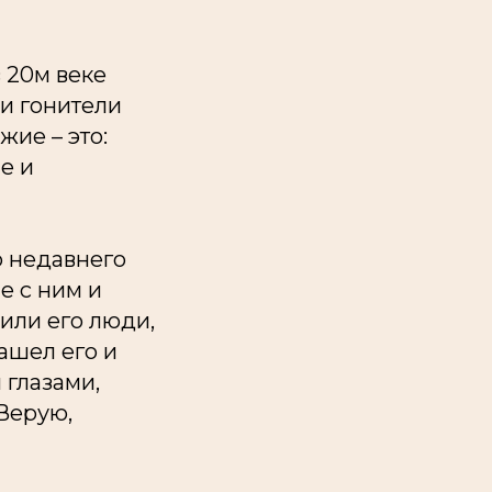
в 20м веке
 и гонители
жие – это:
е и
о недавнего
е с ним и
или его люди,
нашел его и
 глазами,
«Верую,