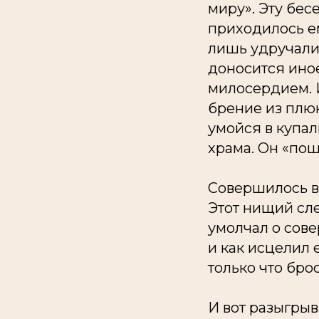
миру». Эту бес
приходилось ем
лишь удручали 
доносится иное
милосердием. 
брение из плюн
умойся в купал
храма. Он «пош
Совершилось ве
Этот нищий сл
умолчал о сов
и как исцелил 
только что бро
И вот разыгрыв