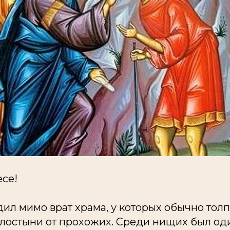
есе!
ил мимо врат храма, у которых обычно тол
остыни от прохожих. Среди нищих был оди