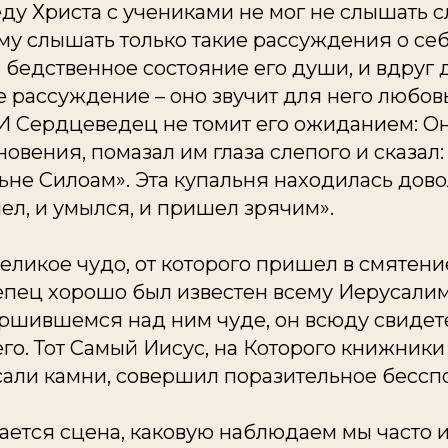
еду Христа с учениками не мог не слышать с
у слышать только такие рассуждения о себ
бедственное состояние его души, и вдруг д
 рассуждение – оно звучит для него любов
И Сердцеведец не томит его ожиданием: О
овения, помазал им глаза слепого и сказал:
ьне Силоам». Эта купальня находилась дово
ел, и умылся, и пришел зрячим».
ликое чудо, от которого пришел в смятение
епец хорошо был известен всему Иерусалиму
ершившемся над ним чуде, он всюду свидет
его. Тот Самый Иисус, на Которого книжник
сали камни, совершил поразительное бессп
ается сцена, каковую наблюдаем мы часто и