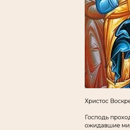
Христос Воскр
Господь проход
ожидавшие мил