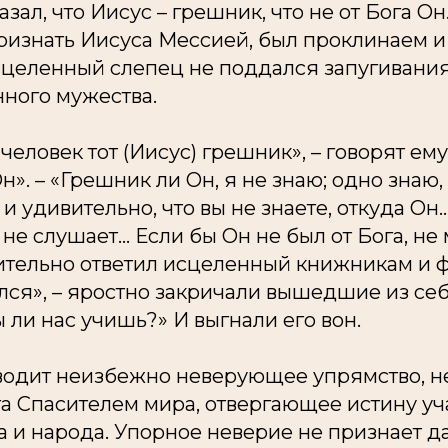
ал, что Иисус – грешник, что не от Бога Он.
изнать Иисуса Мессией, был проклинаем и 
исцеленный слепец не поддался запугивания
ного мужества.
человек тот (Иисус) грешник», – говорят ему
н». – «Грешник ли Он, я не знаю; одно знаю, 
. и удивительно, что вы не знаете, откуда Он.
не слушает... Если бы Он не был от Бога, не
ительно ответил исцеленный книжникам и ф
лся», – яростно закричали вышедшие из се
ы ли нас учишь?» И выгнали его вон.
оводит неизбежно неверующее упрямство, 
а Спасителем мира, отвергающее истину уч
 и народа. Упорное неверие не признает да