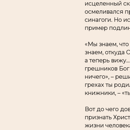
исцеленный сказ
осмеливался пр
синагоги. Но 
пример подлин
«Мы знаем, что 
знаем, откуда О
а теперь вижу..
грешников Бог 
ничего», – реш
грехах ты роди
книжники, – «т
Вот до чего д
признать Христ
жизни человека