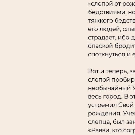
«слепой от рож
бедствиями, но
тяжкого бедст
его людей, слы
страдает, ибо 
опаской бродит
споткнуться и 
Вот и теперь, 
слепой пробира
необычайный У
весь город. В 
устремил Свой 
рождения. Учен
слепца, был за
«Равви, кто со