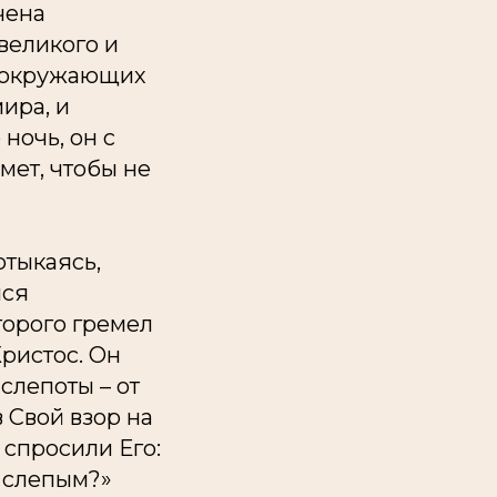
чена
великого и
ы окружающих
ира, и
ночь, он с
мет, чтобы не
отыкаясь,
лся
торого гремел
Христос. Он
слепоты – от
 Свой взор на
 спросили Его:
н слепым?»