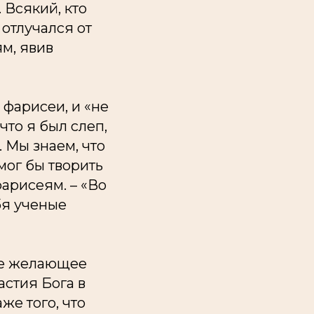
 Всякий, кто
отлучался от
м, явив
 фарисеи, и «не
что я был слеп,
.. Мы знаем, что
 мог бы творить
арисеям. – «Во
бя ученые
не желающее
астия Бога в
же того, что