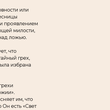
овности или
десницы
ли проявлением
ющей милости,
над ложью.
ет, что
айный грех,
была избрана
 грехи
ожии».
сняет им, что
 Он есть «Свет