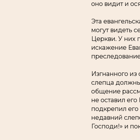
оно видит и ося
Эта евангельск
могут видеть с
Церкви. У них 
искажение Еван
преследование
Изгнанного из 
слепца должны 
общение рассма
не оставил его
подкрепил его 
недавний слепе
Господи!» и по