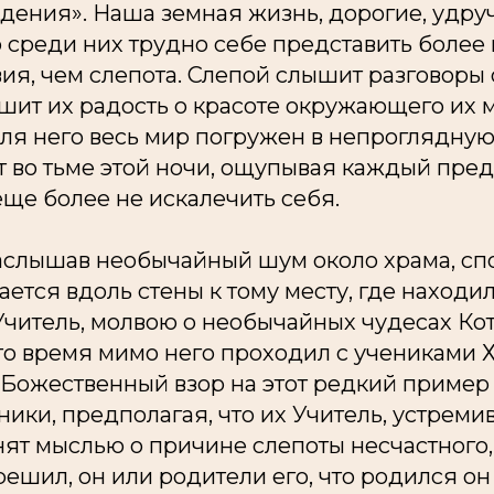
дения». Наша земная жизнь, дорогие, удру
 среди них трудно себе представить более 
вия, чем слепота. Слепой слышит разговор
шит их радость о красоте окружающего их м
для него весь мир погружен в непроглядную 
 во тьме этой ночи, ощупывая каждый пред
еще более не искалечить себя.
заслышав необычайный шум около храма, сп
ется вдоль стены к тому месту, где находи
читель, молвою о необычайных чудесах Ко
это время мимо него проходил с учениками 
Божественный взор на этот редкий пример 
ики, предполагая, что их Учитель, устремив
нят мыслью о причине слепоты несчастного,
грешил, он или родители его, что родился о