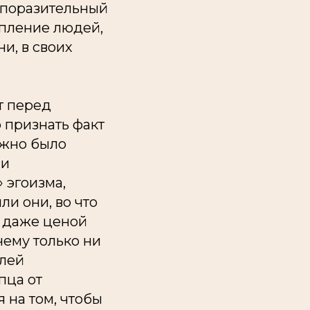
 поразительный
епление людей,
ни, в своих
т перед
 признать факт
ужно было
 и
 эгоизма,
и они, во что
, даже ценой
чему только ни
елей
пца от
 на том, чтобы