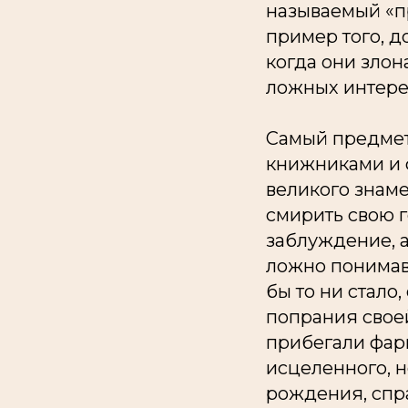
называемый «п
пример того, д
когда они злон
ложных интерес
Самый предмет
книжниками и ф
великого знаме
смирить свою г
заблуждение, а
ложно понимавш
бы то ни стало
попрания своей
прибегали фар
исцеленного, н
рождения, спра