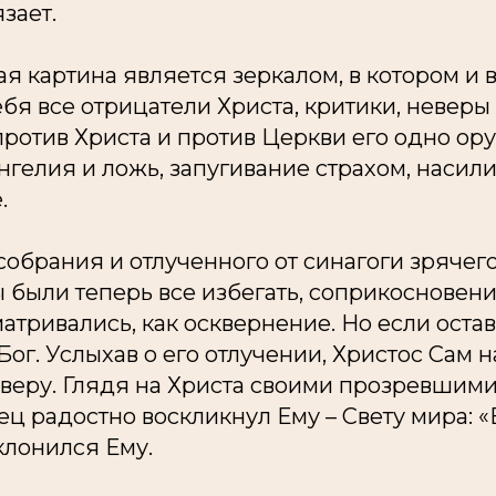
зает.
ая картина является зеркалом, в котором и 
ебя все отрицатели Христа, критики, неверы
против Христа и против Церкви его одно ору
гелия и ложь, запугивание страхом, насили
.
собрания и отлученного от синагоги зрячег
были теперь все избегать, соприкосновени
тривались, как осквернение. Но если остав
 Бог. Услыхав о его отлучении, Христос Сам 
веру. Глядя на Христа своими прозревшими
ц радостно воскликнул Ему – Свету мира: 
клонился Ему.