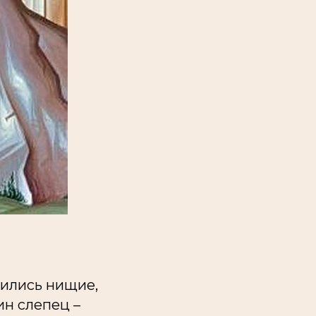
пились нищие,
н слепец –