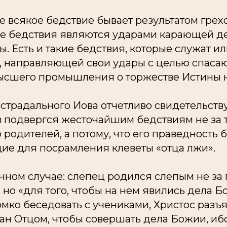
е всякое бедствие бывает результатом грех
все бедствия являются ударами карающей 
. Есть и такие бедствия, которые служат и
 направляющей свои удары с целью спаса
ысшего промышления о торжестве Истины 
традального Иова отчетливо свидетельству
 подвергся жесточайшим бедствиям не за т
 родителей, а потому, что его праведность 
дие для посрамления клеветы «отца лжи».
анном случае: слепец родился слепым не за
, но «для того, чтобы на нем явились дела Б
ко беседовать с учениками, Христос разъя
лан Отцом, чтобы совершать дела Божии, ибо