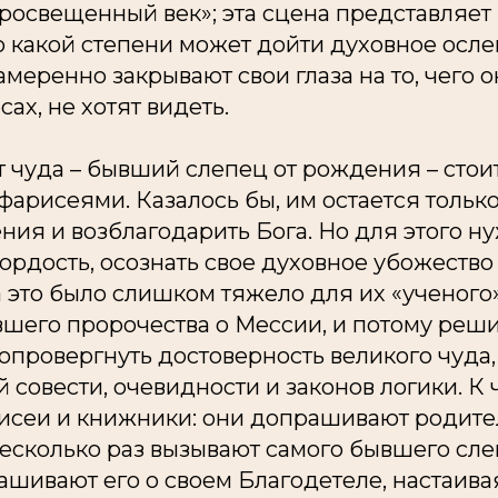
росвещенный век»; эта сцена представляет
о какой степени может дойти духовное осл
амеренно закрывают свои глаза на то, чего о
ах, не хотят видеть.
 чуда – бывший слепец от рождения – стои
арисеями. Казалось бы, им остается только
ния и возблагодарить Бога. Но для этого н
ордость, осознать свое духовное убожество
 это было слишком тяжело для их «ученого»
его пророчества о Мессии, и потому решил
, опровергнуть достоверность великого чуда
 совести, очевидности и законов логики. К 
исеи и книжники: они допрашивают родит
есколько раз вызывают самого бывшего сле
шивают его о своем Благодетеле, настаивая