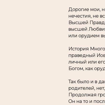
Дорогие мои, н
нечестия, не 
Высшей Правды
высшей Любви,
или орудием в
История Многос
праведный Иов
личный или его
Богом, как ору
Так было и в д
родителей, нет
Продолжая гром
Он на то и пос