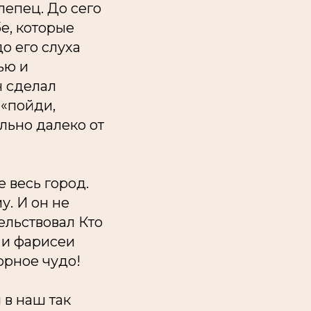
лепец. До сего
е, которые
о его слуха
ью и
н сделал
 «пойди,
льно далеко от
 весь город.
. И он не
ельствовал Кто
и и фарисеи
орное чудо!
 в наш так