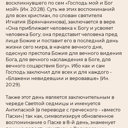
воскликнувшего по сем
«Господь мой и Бог
мой!»
(Ин. 20:28)
. Суть же этих воспоминаний
для всех христиан, по словам святителя
Игнатия (Брянчанинова), заключается в вере.
«Она приближает человека к Богу и усвояет
человека Богу; она представит человека пред
лице Божие и поставит его в последний день
жизни сего мира, в начале вечного дня,
одесную престола Божия для вечного видения
Бога, для вечного наслаждения в Боге, для
вечного соцарствия Богу».
Ибо как и сам
Господь заключил для всех и для каждого -
«Блажени невидевшии и веровавше» (Ин.
20:29)
.
Также этот день является заключительным в
череде Светлой седмицы и именуется
Антипасхой (в переводе с греческого - «вместо
Пасхи») так как, символизируя обновленное
воспоминание о Пасхе в 8-й день, знаменует