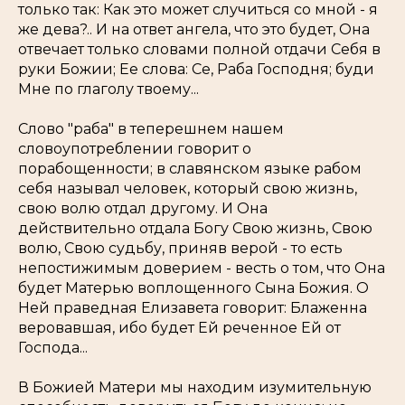
только так: Как это может случиться со мной - я
же дева?.. И на ответ ангела, что это будет, Она
отвечает только словами полной отдачи Себя в
руки Божии; Ее слова: Се, Раба Господня; буди
Мне по глаголу твоему...
Слово "раба" в теперешнем нашем
словоупотреблении говорит о
порабощенности; в славянском языке рабом
себя называл человек, который свою жизнь,
свою волю отдал другому. И Она
действительно отдала Богу Свою жизнь, Свою
волю, Свою судьбу, приняв верой - то есть
непостижимым доверием - весть о том, что Она
будет Матерью воплощенного Сына Божия. О
Ней праведная Елизавета говорит: Блаженна
веровавшая, ибо будет Ей реченное Ей от
Господа...
В Божией Матери мы находим изумительную