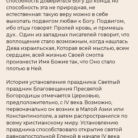
способность довериться Богу до конца; но
способность эта не природная, не
естественная: такую веру можно в себе
выкопать подвигом любви к Богу. Подвигом,
ибо отцы говорят: Пролей кровь, и примешь
дух... Один из западных писателей говорит, что
воплощение стало возможным, когда нашлась
Дева израильская, Которая всей мыслью, всем
сердцем, всей жизнью Своей смогла
произнести Имя Божие так, что Оно стало
плотью в Ней.
История установления праздника: Светлый
праздник Благовещения Пресвятой
Богородицы отмечается Церковью,
предположительно, с IV века. Возможно,
первоначально он возник в Малой Азии или
Константинополе, а затем распространился по
всему христианскому миру. Установлению
праздника способствовало открытие святой
равноапостольной Еленой в начале IV века