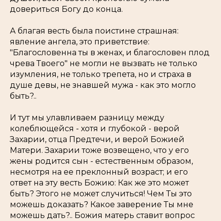
довериться Богу до конца.
А благая весть была поистине страшная:
явление ангела, это приветствие:
"Благословенна ты в женах, и благословен плод
чрева Твоего" не могли не вызвать не только
изумления, не только трепета, но и страха в
душе девы, не знавшей мужа - как это могло
быть?..
И тут мы улавливаем разницу между
колеблющейся - хотя и глубокой - верой
Захарии, отца Предтечи, и верой Божией
Матери. Захарии тоже возвещено, что у его
жены родится сын - естественным образом,
несмотря на ее преклонный возраст; и его
ответ на эту весть Божию: Как же это может
быть? Этого не может случиться! Чем Ты это
можешь доказать? Какое заверение Ты мне
можешь дать?.. Божия матерь ставит вопрос