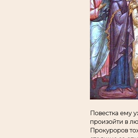
Повестка ему у
произойти в лю
Прокуроров тож