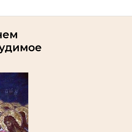
нем
судимое