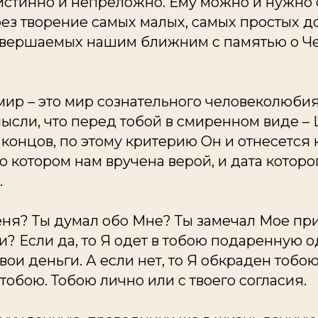
 истинно и непреложно. Ему можно и нужно
ез творение самых малых, самых простых д
овершаемых нашим ближним с памятью о Че
ир – это мир сознательного человеколюбия
ысли, что перед тобой в смиренном виде – 
 концов, по этому критерию Он и отнесется 
 о котором нам вручена верой, и дата которо
.
еня? Ты думал обо Мне? Ты замечал Мое при
? Если да, то Я одет в тобою подаренную 
вои деньги. А если нет, то Я обкраден тобою
тобою. Тобою лично или с твоего согласия.