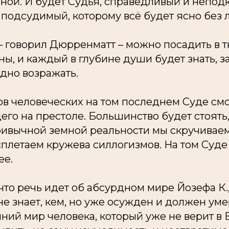
ной. И будет Судья, справедливый и непод
 подсудимый, которому всё будет ясно без 
– говорил Дюрренматт – можно посадить в 
ы, и каждый в глубине души будет знать, з
удно возражать.
ов человеческих на том последнем Суде см
его на престоле. Большинство будет стоять,
привычной земной реальности мы скручивае
плетаем кружева силлогизмов. На том Суде
ее.
что речь идет об абсурдном мире Йозефа К.
и не знает, кем, но уже осужден и должен ум
ний мир человека, который уже не верит в Б