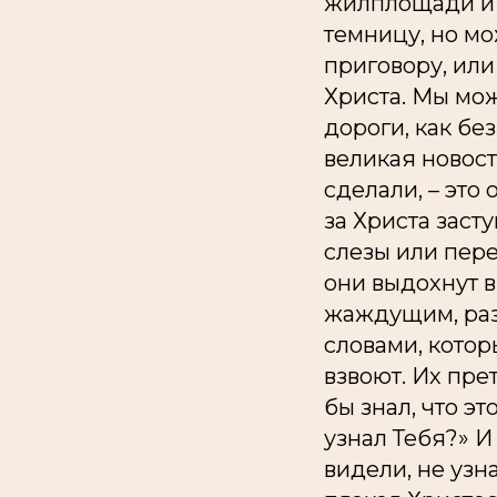
жилплощади и 
темницу, но мо
приговору, или
Христа. Мы мож
дороги, как бе
великая новост
сделали, – это
за Христа заст
слезы или пере
они выдохнут 
жаждущим, раз
словами, котор
взвоют. Их пре
бы знал, что э
узнал Тебя?» И 
видели, не узн