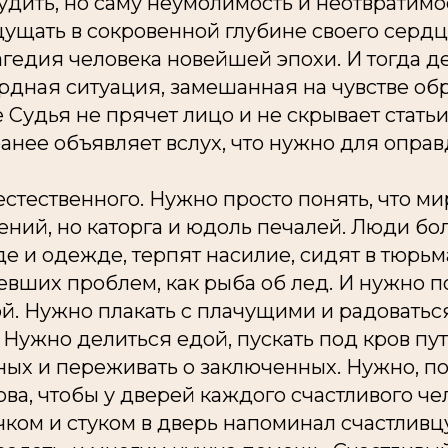
судить, но саму неумолимость и неотвратимо
щать в сокровенной глубине своего сердца
гедия человека новейшей эпохи. И тогда д
рдная ситуация, замешанная на чувстве об
 Судья не прячет лицо и не скрывает стать
ранее объявляет вслух, что нужно для оправ
стественного. Нужно просто понять, что мир
ний, но каторга и юдоль печалей. Люди бо
е и одежде, терпят насилие, сидят в тюрьм
евших проблем, как рыба об лед. И нужно 
ой. Нужно плакать с плачущими и радоватьс
Нужно делиться едой, пускать под кров п
ых и переживать о заключенных. Нужно, по
ва, чтобы у дверей каждого счастливого че
чком и стуком в дверь напоминал счастливцу