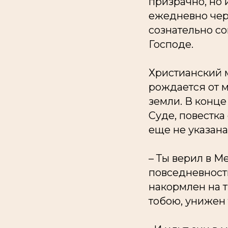
призрачно, но
ежедневно чер
сознательно с
Господе.
Христианский м
рождается от м
земли. В конце
Суде, повестка
еще не указана
– Ты верил в М
повседневности
накормлен на т
тобою, унижен 