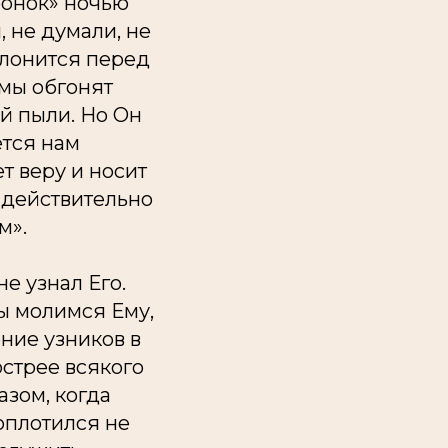
ронок» ночью
, не думали, не
клонится перед
имы обгонят
ой пыли. Но Он
ется нам
т веру и носит
ы действительно
м».
е узнал Его.
ы молимся Ему,
ение узников в
острее всякого
азом, когда
оплотился не