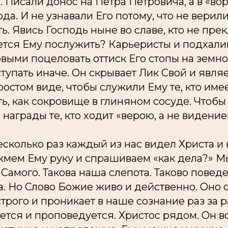
. Писали донос на Петра Петровича, а в «во
да. И не узнавали Его потому, что не верили
ь. Явись Господь ныне во славе, кто не пре
жется Ему послужить? Карьеристы и подхал
рвыми поцеловать оттиск Его стопы на земн
тупать иначе. Он скрывает Лик Свой и явля
остом виде, чтобы служили Ему те, кто имее
ть, как сокровище в глиняном сосуде. Чтоб
награды те, кто ходит «верою, а не видение
сколько раз каждый из нас видел Христа и н
мем Ему руку и спрашиваем «как дела?» М
 Самого. Такова наша слепота. Таково повед
. Но Слово Божие живо и действенно. Оно 
рого и проникает в наше сознание раз за р
ется и проповедуется. Христос рядом. Он в