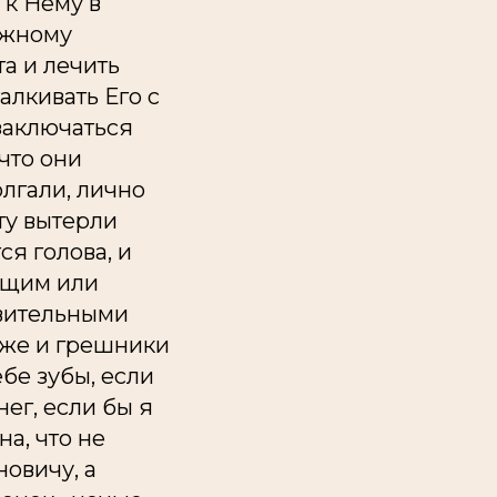
к Нему в
ожному
та и лечить
алкивать Его с
 заключаться
что они
олгали, лично
ту вытерли
ся голова, и
ущим или
вительными
акже и грешники
ебе зубы, если
нег, если бы я
на, что не
новичу, а