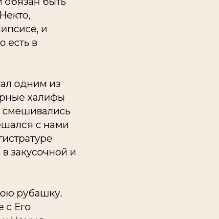
й обязан быть
Некто,
ипсисе, и
о есть в
тал одним из
дарные халифы
, смешивались
мешался с нами
гистратуре
 в закусочной и
нюю рубашку.
 с Его