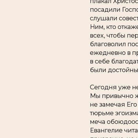
плакал Христос
посадили Госпо
слушали совест
Ним, кто отка
всех, чтобы пе
благоволил пос
ежедневно в пр
в себе благода
были достойны 
Сегодня уже не
Мы привычно ж
не замечая Его
тюрьме эгоизма
меча обоюдоост
Евангелие чита