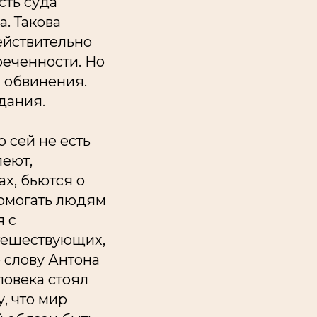
сть суда
. Такова
ействительно
реченности. Но
и обвинения.
дания.
 сей не есть
леют,
ах, бьются о
помогать людям
я с
утешествующих,
 слову Антона
ловека стоял
, что мир