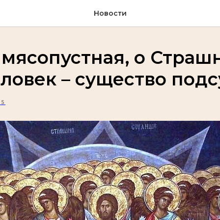
Новости
мясопустная, о Страш
еловек – существо под
15