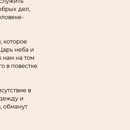
 служить
обрых дел,
ловеке-
, которое
Царь неба и
к нам на том
го в повестке
сутствие в
одежду и
, обманут