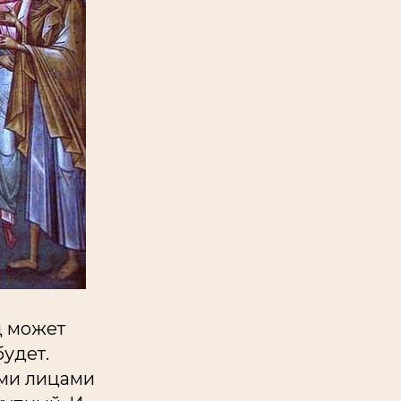
д может
будет.
ыми лицами