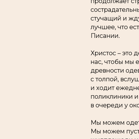
продолжает ст
сострадательны
стучащий и жду
лучшее, что ест
Писании.
Христос – это 
нас, чтобы мы 
древности оде
с толпой, вслу
и ходит ежедне
поликлиники и 
в очереди у ок
Мы можем одет
Мы можем пусти