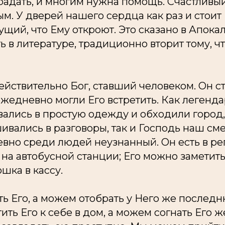
радать, и многим нужна помощь. Счастливы
м. У дверей нашего сердца как раз и стоит 
щий, что Ему откроют. Это сказано в Апокал
ь в литературе, традиционно вторит тому, чт
действительно Бог, ставший человеком. Он с
ежедневно могли Его встретить. Как леген
вались в простую одежду и обходили город
шивались в разговоры, так и Господь наш с
вно среди людей неузнанный. Он есть в ре
на автобусной станции; Его можно заметить
ошка в кассу.
ь Его, а можем отобрать у Него же послед
ть Его к себе в дом, а можем согнать Его же