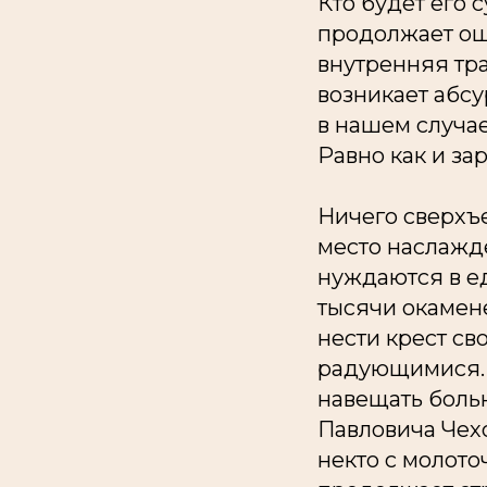
Кто будет его 
продолжает ощу
внутренняя тра
возникает абсу
в нашем случае
Равно как и за
Ничего сверхъе
место наслажде
нуждаются в ед
тысячи окамен
нести крест св
радующимися. 
навещать больн
Павловича Чехо
некто с молото