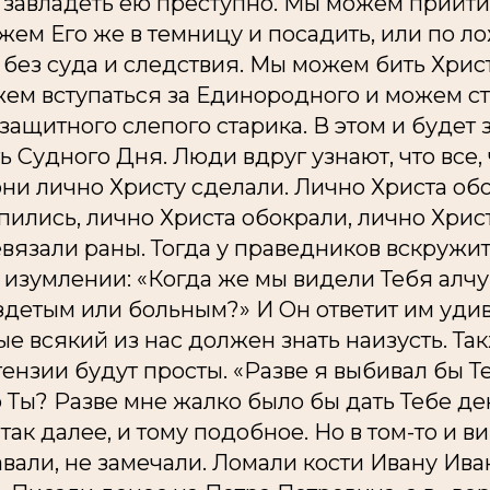
завладеть ею преступно. Мы можем прийти 
жем Его же в темницу и посадить, или по л
 без суда и следствия. Мы можем бить Хрис
ем вступаться за Единородного и можем ст
ззащитного слепого старика. В этом и будет
ь Судного Дня. Люди вдруг узнают, что все, 
 они лично Христу сделали. Лично Христа об
упились, лично Христа обокрали, лично Хрис
вязали раны. Тогда у праведников вскружит
в изумлении: «Когда же мы видели Тебя алч
детым или больным?» И Он ответит им уди
ые всякий из нас должен знать наизусть. Т
тензии будут просты. «Разве я выбивал бы Т
то Ты? Разве мне жалко было бы дать Тебе де
так далее, и тому подобное. Но в том-то и ви
авали, не замечали. Ломали кости Ивану Ива