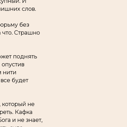
купный. И
лишних слов.
тюрьму без
а что. Страшно
ожет поднять
 опустив
м нити
 все будет
, который не
ереть. Кафка
ога и не знает,