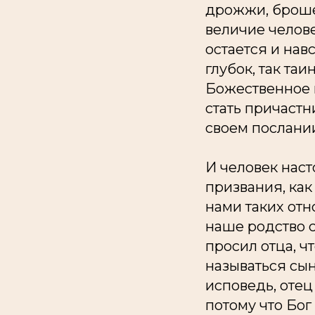
дрожжи, броше
величие челове
остается и навс
глубок, так таи
Божественное п
стать причастн
своем послани
И человек наст
призвания, как
нами таких отн
наше родство 
просил отца, ч
называться сын
исповедь, отец
потому что Бог