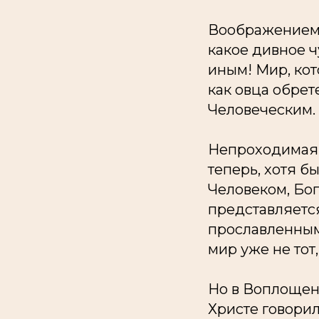
Воображением 
какое дивное ч
иным! Мир, кот
как овца обре
Человеческим.
Непроходимая 
теперь, хотя б
Человеком, Бог
представляется
прославленным 
мир уже не тот
Но в Воплощени
Христе говорил