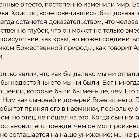
нные в тесто, постепенно изменили мир. Бо
ка. Христос, вочеловечившись, был доказат
егда останется доказательством, что человек
нственно глубок, что он может не только вме
рисутствие, как храм, но может соединитьс
иком Божественной природы, как говорит А
и.
олько велик, что как бы далеко мы ни отпал
 бы недостойны его мы ни были, Бог никогда
ошений, которые были бы меньше, чем Его 
с Ним как сыновей и дочерей Всевышнего. 
тобы тот принял его в наемники, поскольку 
ом; но отец не пошел на это. Когда сын нач
 остановил его прежде, чем он мог произнес
 не соглашается на наше унижение; мы не р