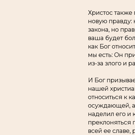
Христос также 
новую правду:
закона, но пра
ваша будет бол
как Бог относи
мы есть: Он пр
из-за злого и р
И Бог призывае
нашей христиа
относиться к к
осуждающей, а
наделил его и
преклоняться п
всей ее славе, 