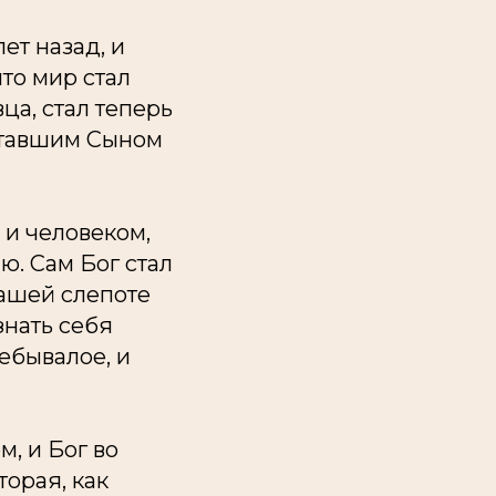
ет назад, и
то мир стал
ца, стал теперь
ставшим Сыном
 и человеком,
ю. Сам Бог стал
 нашей слепоте
знать себя
ебывалое, и
м, и Бог во
орая, как