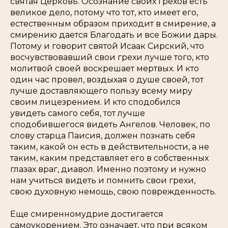
святая Церковь. Осознание своих грехов есть
великое дело, потому что тот, кто имеет его,
естественным образом приходит в смирение, а
смирению дается Благодать и все Божии дары.
Потому и говорит святой Исаак Сирский, что
восчувствовавший свои грехи лучше того, кто
молитвой своей воскрешает мертвых. И кто
один час провел, воздыхая о душе своей, тот
лучше доставляющего пользу всему миру
своим лицезрением. И кто сподобился
увидеть самого себя, тот лучше
сподобившегося видеть Ангелов. Человек, по
слову старца Паисия, должен познать себя
таким, какой он есть в действительности, а не
таким, каким представляет его в собственных
глазах враг, диавол. Именно поэтому и нужно
нам учиться видеть и помнить свои грехи,
свою духовную немощь, свою поврежденность.
Еще смиренномудрие достигается
самоукорением. Это означает, что при всяком