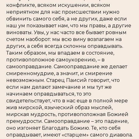
конфликте, всяком искушении, всяком
неприятном для нас происшествии нужно
обвинить самого себя, а не других, даже если
наш ум показывает нам, что мы правы, а другие
виноваты. Увы, у нас часто все бывает ровным
счетом наоборот: мы всю вину возлагаем на
других, а себя всегда склонны оправдывать.
Таким образом, мы впадаем в состояние,
противоположное самоукорению, – в
самооправдание. Самооправдание же делает
смиренномудрие, а значит, и смирение
невозможным. Старец Паисий говорит, что
если нам делают замечание и мы тут же
начинаем оправдываться, то это
свидетельствует, что в нас еще в полной мере
жив мирской, языческий образ мыслей,
мирская мудрость, противоположная Божией
премудрости. Самооправдание – это падение,
оно изгоняет Благодать Божию. Те, кто себя
оправдывает, имеют «старцем» самого диавола.