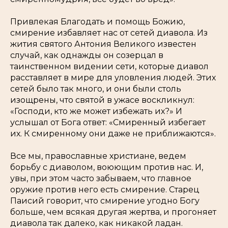
Привлекая Благодать и помощь Божию,
смирение избавляет нас от сетей диавола. Из
жития святого Антония Великого известен
случай, как однажды он созерцал в
таинственном видении сети, которые диавол
расставляет в мире для уловления людей. Этих
сетей было так много, и они были столь
изощрены, что святой в ужасе воскликнул:
«Господи, кто же может избежать их?» И
услышал от Бога ответ: «Смиренный избегает
их. К смиренному они даже не приближаются».
Все мы, православные христиане, ведем
борьбу с диаволом, воюющим против нас. И,
увы, при этом часто забываем, что главное
оружие против него есть смирение. Старец
Паисий говорит, что смирение угодно Богу
больше, чем всякая другая жертва, и прогоняет
диавола так далеко, как никакой ладан.