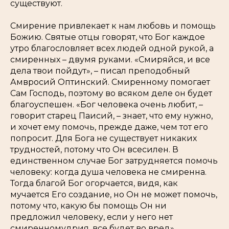
существуют.
Смирение привлекает к нам любовь и помощь
Божию. Святые отцы говорят, что Бог каждое
утро благословляет всех людей одной рукой, а
смиренных – двумя руками. «Смиряйся, и все
дела твои пойдут», – писал преподобный
Амвросий Оптинский. Смиренному помогает
Сам Господь, поэтому во всяком деле он будет
благоуспешен. «Бог человека очень любит, –
говорит старец Паисий, – знает, что ему нужно,
и хочет ему помочь, прежде даже, чем тот его
попросит. Для Бога не существует никаких
трудностей, потому что Он всесилен. В
единственном случае Бог затрудняется помочь
человеку: когда душа человека не смиренна.
Тогда благой Бог огорчается, видя, как
мучается Его создание, но Он не может помочь,
потому что, какую бы помощь Он ни
предложил человеку, если у него нет
смиренномудрия, все будет во вред».