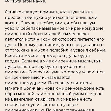
учиться этой науке.
Однако следует помнить, что наука эта не
простая, и ей нужно учиться в течение всей
жизни. Сначала необходимо, чтобы наш ум
усвоил себе так называемое смиренномудрие,
смиренный образ мыслей. Ум человека
является источником, от которого питается его
душа. Поэтому состояние души всегда зависит
от того, какие мысли полюбил и усвоил себе ум.
Если эти мысли гордые, то и душа будет
гордая. Если же в уме смиренные мысли, то и
душа мало-помалу будет приходить в
смирение. Состояние ума, которому усвоились
смиренные мысли, называется
смиренномудрием. По словам святителя
Игнатия Брянчанинова, смиренномудрие есть
образ мыслей, заимствованный умом всецело
из Евангелия, от Христа. А смирение есть
состояние души, соответствующее
смиренномудрию. По мере упражнения в