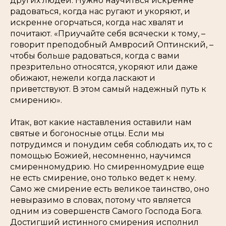
других людей. Нужно научиться искренне
радоваться, когда нас ругают и укоряют, и
искренне огорчаться, когда нас хвалят и
почитают. «Приучайте себя всячески к тому, –
говорит преподобный Амвросий Оптинский, –
чтобы больше радоваться, когда с вами
презрительно относятся, укоряют или даже
обижают, нежели когда ласкают и
приветствуют. В этом самый надежный путь к
смирению».
Итак, вот какие наставления оставили нам
святые и богоносные отцы. Если мы
потрудимся и понудим себя соблюдать их, то с
помощью Божией, несомненно, научимся
смиренномудрию. Но смиренномудрие еще
не есть смирение, оно только ведет к нему.
Само же смирение есть великое таинство, оно
невыразимо в словах, потому что является
одним из совершенств Самого Господа Бога.
Достигший истинного смирения исполнил