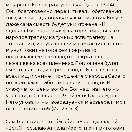
и царство Его не разрушится» (Дан. 7: 13–14).
Они благоговейно перечитывали обетования
того, что народы обратятся к истинному Богу и
даже сама смерть будет уничтожена: «И
сделает Господь Саваоф на горе сей для всех
народов трапезу из тучных яств, трапезу из
чистых вин, из тука костей и самых чистых вин;
и уничтожит на горе сей покрывало,
покрывающее все народы, покрывало,
лежащее на всех племенах. Поглощена будет
смерть навеки, и отрет Господь Бог слезы со
всех лиц, и снимет поношение с народа Своего
по всей земле; ибо так говорит Господь. И
скажут в тот день: вот Он, Бог наш! на Него мы
уповали, и Он спас нас! Сей есть Господь; на
Него уповали мы; возрадуемся и возвеселимся
во спасении Его!» (Ис. 25: 6–9).
Сам Бог придет, чтобы обитать среди людей:
«Вот, Я посылаю Ангела Моего, и он приготовит