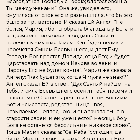
Благодатная! Господь с Тобою; благословенна
Ты между женами”. Она же, увидев его,
смутилась от слов его и размышляла, что бы это
было за приветствие. И сказал Ей Ангел: “Не
бойся, Мария, ибо Ты обрела благодать у Бога; и
вот, зачнешь во чреве, и родишь Сына, и
наречешь Ему имя: Иисус. Он будет велик и
наречется Сыном Всевышнего, и даст Ему
Господь Бог престол Давида, отца Его; и будет
царствовать над домом Иакова во веки, и
Царству Его не будет конца”. Мария же сказала
Ангелу: “Как будет это, когда Я мужа не знаю?”
Ангел сказал Ей в ответ: “Дух Святый найдет на
Тебя, и сила Всевышнего осенит Тебя; посему и
рождаемое Святое наречется Сыном Божиим.
Вот и Елисавета, родственница Твоя,
называемая неплодною, и она зачала сына в
старости своей, и ей уже шестой месяц, ибо у
Бога не останется бессильным никакое слово”.
Тогда Мария сказала: “Се, Раба Господня; да
будет Мне по слову твоему”. И отошел от Нее