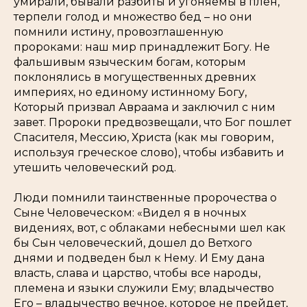
умирали, бывали разбиты и угоняемы в плен,
терпели голод и множество бед – но они
помнили истину, провозглашенную
пророками: наш мир принадлежит Богу. Не
фальшивым языческим богам, которым
поклонялись в могущественных древних
империях, но единому истинному Богу,
Который призвал Авраама и заключил с ним
завет. Пророки предвозвещали, что Бог пошлет
Спасителя, Мессию, Христа (как мы говорим,
используя греческое слово), чтобы избавить и
утешить человеческий род.
Люди помнили таинственные пророчества о
Сыне Человеческом: «Видел я в ночных
видениях, вот, с облаками небесными шел как
бы Сын человеческий, дошел до Ветхого
днями и подведен был к Нему. И Ему дана
власть, слава и царство, чтобы все народы,
племена и языки служили Ему; владычество
Его – владычество вечное, которое не прейдет,