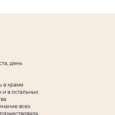
та, день
ь в храме
 и в остальных
тва
инание всех
сторжествовала.