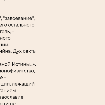
, "завоевание",
его остального.
ель, –
ного
ний.
ийна
. Дух секты
:
ой Истины...».
монофизитство,
е –
инцип, лежащий
етанием
равославие
чти не