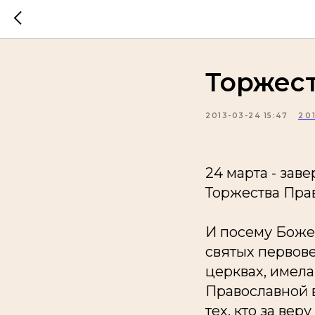
Торжес
2013-03-24 15:47
20
24 марта - за
Торжества Пра
И посему Боже
святых первове
церквах, имел
Православной 
тех, кто за ве