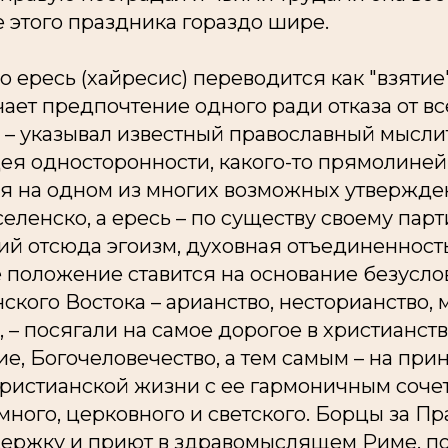
 этого праздника гораздо шире.
во
ересь (хайресис)
переводится как "взятие"
чает предпочтение одного ради отказа от вс
,
– указывал известный православный мыслит
ея односторонности, какого-то прямолиней
я на
одном
из многих возможных утвержде
селенско
, а ересь – по существу своему
парт
ий отсюда эгоизм, духовная отъединенность
положение ставится на основание безусловн
ского Востока – арианство, несторианство, 
 – посягали на самое дорогое в христианств
е, Богочеловечество, а тем самым – на пр
 христианской жизни с ее гармоничным соч
много, церковного и светского. Борцы за П
ержку и приют в здравомыслящем Риме, по