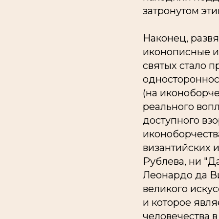
затронутом эт
Наконец, развя
иконописные и
святых стало 
одностороннос
(на иконоборче
реального воп
доступного взо
иконоборчества
византийских и
Рублева, ни "
Леонардо да Ви
великого искус
и которое явля
человечества 