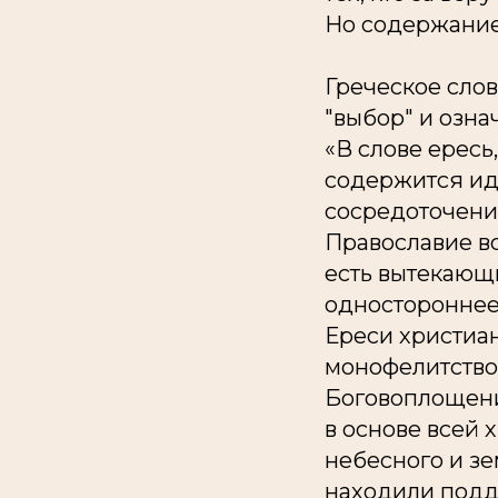
Но содержание
Греческое сло
"выбор" и озна
«В слове
ересь
содержится ид
сосредоточени
Православие
в
есть вытекающ
одностороннее 
Ереси христиан
монофелитство,
Боговоплощени
в основе всей
небесного и зе
находили подд