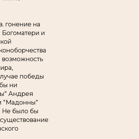
в. гонение на
 Богоматери и
ской
коноборчества
 в возможность
ира,
случае победы
 бы ни
цы" Андрея
и "Мадонны"
. Не было бы
е существование
нского