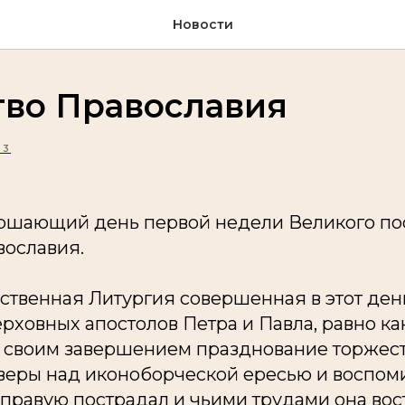
Новости
тво Православия
13
вершающий день первой недели Великого пос
вославия.
ственная Литургия совершенная в этот ден
рховных апостолов Петра и Павла, равно как
а своим завершением празднование торжес
веры над иконоборческой ересью и воспом
ру правую пострадал и чьими трудами она во