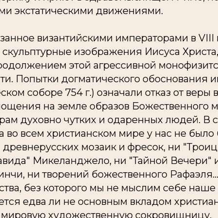
ими экстатическими движениями.
занное византийскими императорами в VIII 
 скульптурные изображения Иисуса Христа,
продолжением этой агрессивной монофизит
ти.
Попытки догматического обоснования и
ском соборе 754 г.) означали отказ от веры
лощения на земле образов Божественного м
рам духовно чутких и одаренных людей. В 
 во всем христианском мире у нас не было
 древнерусских мозаик и фресок, ни "Трои
Давида" Микеланджело, ни "Тайной Вечери" 
нчи, ни творений божественного Рафаэля..
ства, без которого мы не мыслим себе наш
ется едва ли не основным вкладом христиа
в мировую художественную сокровищницу.