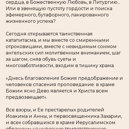
сердца, в Божественную Любовь, в Литургию...
Или в звенящую пустоту гордости и поиска
эфемерного, бутафорного, лакированного
жизненного успеха?
Сегодня открывается таинственная
катапитасма, и мы вместе со смиренными
отроковицами, вместе с невидимым сонмом
ангельских сил молитвенным вниманием, шаг
за шагом, сняв обувь суеты и
многозаботливости, входим в тишину храма.
«
Днесь благоволения Божия предображение и
человеков спасения проповедание: в храме
Божии ясно Дево является и Христа всем
предвозвещает
».
Все взоры, и Ее престарелых родителей
Иоакима и Анны, и первосвященника Захарии,
и всех собравшихся в храме Иерусалимском
обращены на чудесную трилетствующую