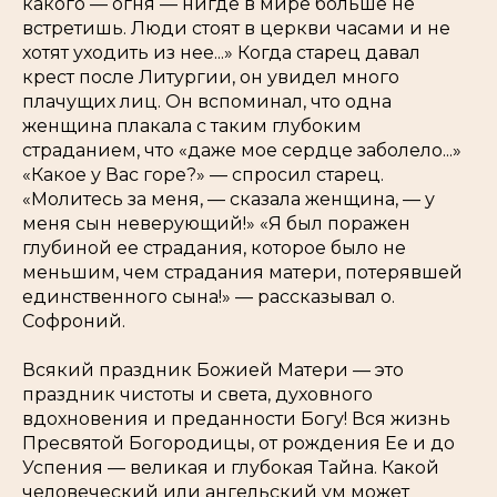
какого — огня — нигде в мире больше не
встретишь. Люди стоят в церкви часами и не
хотят уходить из нее...» Когда старец давал
крест после Литургии, он увидел много
плачущих лиц. Он вспоминал, что одна
женщина плакала с таким глубоким
страданием, что «даже мое сердце заболело...»
«Какое у Вас горе?» — спросил старец.
«Молитесь за меня, — сказала женщина, — у
меня сын неверующий!» «Я был поражен
глубиной ее страдания, которое было не
меньшим, чем страдания матери, потерявшей
единственного сына!» — рассказывал о.
Софроний.
Всякий праздник Божией Матери — это
праздник чистоты и света, духовного
вдохновения и преданности Богу! Вся жизнь
Пресвятой Богородицы, от рождения Ее и до
Успения — великая и глубокая Тайна. Какой
человеческий или ангельский ум может