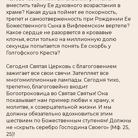
вместить тайну Ее духовного возрастания в
храме? Какая душа поймет ее покорность,
трепет и самоотверженность при Рождении Ее
Божественного Сына в Вифлеемском вертепе?
Какое сердце не разорвется в кровавые
клочья, если только на миллионную долю
секунды попытается понять Ее скорбь у
Голгофского Креста?
Сегодня Святая Церковь с благоговением
зажигает все свои свечи. Затепляет все
многомиллионные лампады. Сегодня тихо,
трепетно, благоговейно входит
Богоотроковица во Святая Святых! Она
показывает нам пример любви к храму, к
молитве, к созерцательной жизни. И мы
должны обязательно вдохновиться этим
шествием по Божественным ступеням! Должны
не «
скрыть серебро Господина Своего
» (Мф. 25,
25)!