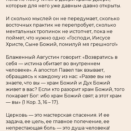
которые для него уже давным-давно открыты.
И сколько мыслей он не передумает, сколько
восточных практик не перепробует, сколько
ментальных тропинок не истопчет, пока не
поймет, что нужно одно: «Господи, Иисусе
Христе, Сыне Божий, помилуй мя грешного!»
Блаженный Августин говорит: «Возвратись в
себя — истина обитает во внутреннем
человеке». А апостол Павел так взывает,
обращаясь к каждому из нас: «
Разве вы не
знаете, что вы — храм Божий и Дух Божий
живет в вас? Если кто разорит храм Божий, того
покарает Бог: ибо храм Божий свят; а этот храм
— вы
» (1 Кор. 3, 16 – 17).
Церковь — это мастерская спасения. И ее
задача, ее цель, ее главное попечение, ее
непрестающая боль — это душа человека!