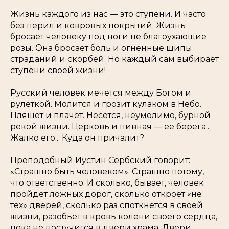
Жизнь каждого из нас — это ступени. И часто
без перил и ковровых покрытий. Жизнь
бросает человеку под ноги не благоухающие
розы. Она бросает боль и огненные шипы
страданий и скорбей. Но каждый сам выбирает
ступени своей жизни!
Русский человек мечется между Богом и
рулеткой. Молится и грозит кулаком в Небо.
Пляшет и плачет. Несется, неумолимо, бурной
рекой жизни. Церковь и пивная — ее берега...
Жалко его... Куда он причалит?
Преподобный Иустин Сербский говорит:
«Страшно быть человеком». Страшно потому,
что ответственно. И сколько, бывает, человек
пройдет ложных дорог, сколько откроет «не
тех» дверей, сколько раз споткнется в своей
жизни, разобьет в кровь колени своего сердца,
пока не постучится в двери храма. Двери,