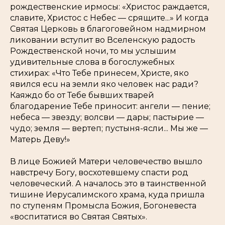
рождественские ирмосы: «
Христос раждается,
славите, Христос с Небес — срящите...
» И когда
Святая Церковь в благоговейном надмирном
ликовании вступит во Вселенскую радость
Рождественской ночи, то мы услышим
удивительные слова в богослужебных
стихирах: «
Что Тебе принесем, Христе, яко
явился ecu на земли яко человек нас ради?
Каяждо бо от Тебе бывших тварей
благодарение Тебе приносит: ангели — пение;
небеса — звезду; волсви — дары; пастырие —
чудо; земля — вертеп; пустыня-ясли... Мы же —
Матерь Деву!
»
В лице Божией Матери человечество вышло
навстречу Богу, восхотевшему спасти род
человеческий. А началось это в таинственной
тишине Иерусалимского храма, куда пришла
по ступеням Промысла Божия, Богоневеста
«
воспитатися во Святая Святых
».