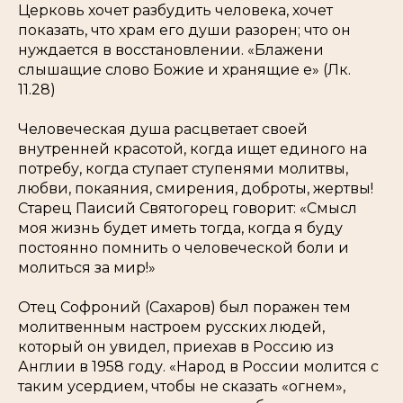
Церковь хочет разбудить человека, хочет
показать, что храм его души разорен; что он
нуждается в восстановлении. «
Блажени
слышащие слово Божие и хранящие е
» (Лк.
11.28)
Человеческая душа расцветает своей
внутренней красотой, когда ищет единого на
потребу, когда ступает ступенями молитвы,
любви, покаяния, смирения, доброты, жертвы!
Старец Паисий Святогорец говорит: «Смысл
моя жизнь будет иметь тогда, когда я буду
постоянно помнить о человеческой боли и
молиться за мир!»
Отец Софроний (Сахаров) был поражен тем
молитвенным настроем русских людей,
который он увидел, приехав в Россию из
Англии в 1958 году. «Народ в России молится с
таким усердием, чтобы не сказать «огнем»,