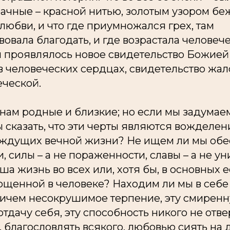
ачные – красной нитью, золотым узором беж
юбви, и что где приумножался грех, там
овала благодать, и где возрастала человеч
м проявлялось новое свидетельство Божией
в человеческих сердцах, свидетельство жал
еческой.
нам родные и близкие; но если мы задумае
 сказать, что эти черты являются вожделен
ждущих вечной жизни? Не ищем ли мы обе
и, силы – а не пораженности, славы – а не 
ша жизнь во всех или, хотя бы, в основных 
ощенной в человеке? Находим ли мы в себе
ничем несокрушимое терпение, эту смиренн
тдачу себя, эту способность никого не отвер
, благословлять всякого, любовью сиять на 