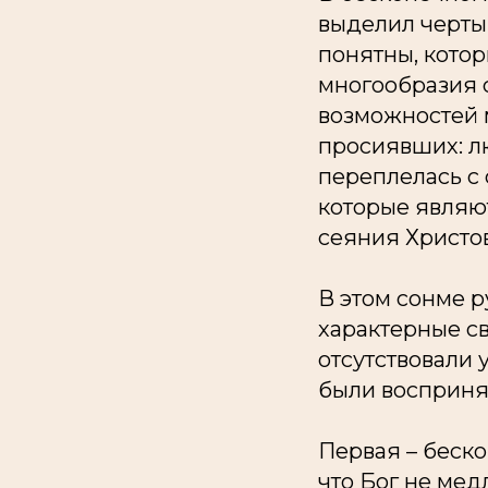
выделил черты 
понятны, котор
многообразия с
возможностей 
просиявших: лю
переплелась с
которые являю
сеяния Христов
В этом сонме р
характерные св
отсутствовали 
были восприня
Первая – беско
что Бог не мед