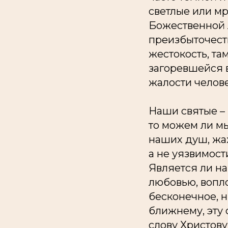
светлые или мр
Божественной л
преизбыточеств
жестокость, та
загоревшейся 
жалости челов
Наши святые – 
то можем ли мы
наших душ, жа
а не уязвимост
Является ли на
любовью, вопл
бесконечное, 
ближнему, эту о
слову Христову