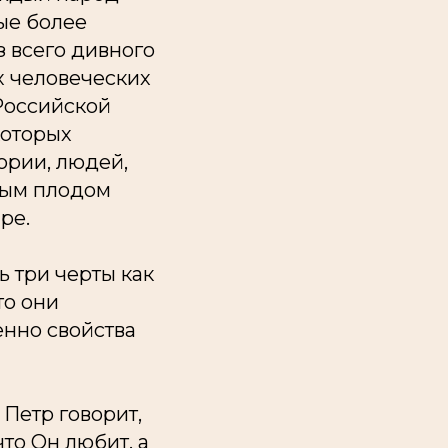
ые более
з всего дивного
х человеческих
Российской
которых
рии, людей,
ным плодом
ре.
ь три черты как
то они
менно свойства
Петр говорит,
что Он любит, а