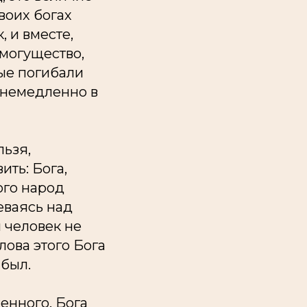
воих богах
, и вместе,
 могущество,
рые погибали
 немедленно в
льзя,
ить: Бога,
ого народ
еваясь над
м человек не
лова этого Бога
 был.
женного, Бога