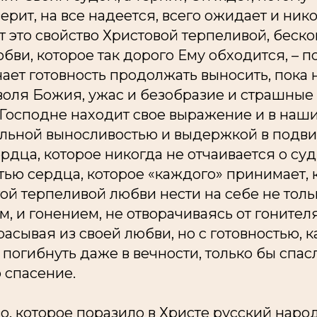
ерит, на все надеется, всего ожидает и ник
от это свойство Христовой терпеливой, беск
и, которое так дорого Ему обходится, – п
ает готовность продолжать выносить, пока 
воля Божия, ужас и безобразие и страшные 
 Господне находит свое выражение и в наши
льной выносливостью и выдержкой в подвиг
рдца, которое никогда не отчаивается о су
тью сердца, которое «каждого» принимает, 
ой терпеливой любви нести на себе не толь
м, и гонением, не отворачиваясь от гонителя
расывая из своей любви, но с готовностью, к
 погибнуть даже в вечности, только бы спасл
 спасение.
о, которое поразило в Христе русский народ