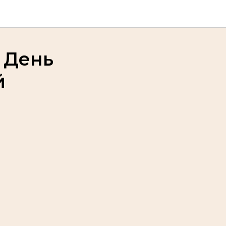
 День
й