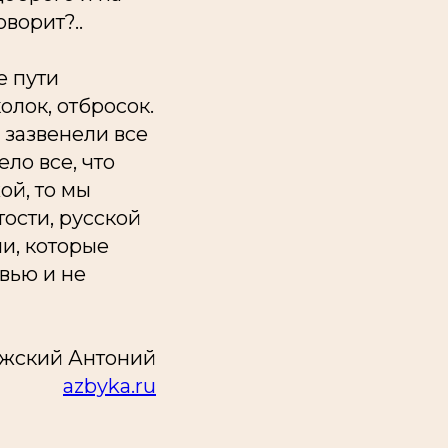
ворит?..
е пути
олок, отбросок.
 зазвенели все
ло все, что
ой, то мы
ости, русской
и, которые
вью и не
жский Антоний
azbyka.ru