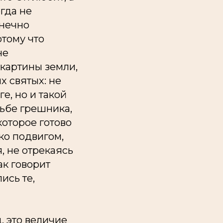
огда не
онечно
отому что
не
картины земли,
х святых: не
е, но и такой
дьбе грешника,
которое готово
ко подвигом,
, не отрекаясь
ак говорит
ись те,
, это величие