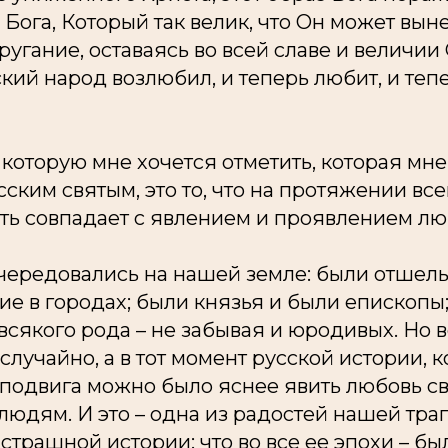
Бога, Который так велик, что Он может вын
угание, оставаясь во всей славе и величии
кий народ возлюбил, и теперь любит, и теп
, которую мне хочется отметить, которая мн
ским святым, это то, что на протяжении вс
ть совпадает с явлением и проявлением лю
 чередовались на нашей земле: были отшел
ие в городах; были князья и были епископы
сякого рода – не забывая и юродивых. Но в
случайно, а в тот момент русской истории, к
подвига можно было яснее явить любовь св
людям. И это – одна из радостей нашей тра
 страшной истории: что во все ее эпохи – бы