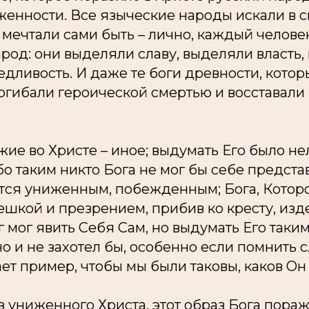
енности. Все языческие народы искали в с
м мечтали сами быть – лично, каждый человек
род: они выделяли славу, выделяли власть,
едливость. И даже те боги древности, кото
погибали героической смертью и восставали
ие во Христе – иное; выдумать Его было не
о таким никто Бога не мог бы себе представ
тся униженным, побежденным; Бога, Котор
шкой и презрением, прибив ко кресту, изд
ог мог явить Себя Сам, но выдумать Его таки
но и не захотел бы, особенно если помнить с
дает пример, чтобы мы были таковы, каков Он
аз униженного Христа, этот образ Бога пора