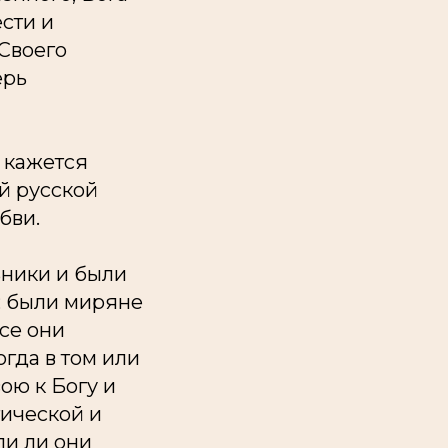
ести и
 Своего
ерь
е кажется
ей русской
бви.
ьники и были
; были миряне
се они
огда в том или
ою к Богу и
гической и
ли ли они