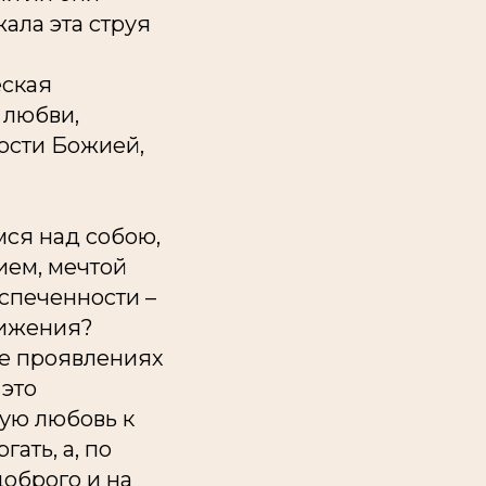
ала эта струя
еская
 любви,
ости Божией,
мся над собою,
ием, мечтой
спеченности –
унижения?
ее проявлениях
 это
ую любовь к
гать, а, по
доброго и на