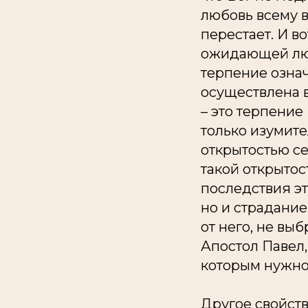
любовь всему в
перестает. И в
ожидающей любв
терпение означ
осуществлена 
– это терпение
только изумите
открытостью се
такой открытос
последствия эт
но и страдание
от него, не выб
Апостол Павел,
которым нужно
Другое свойств