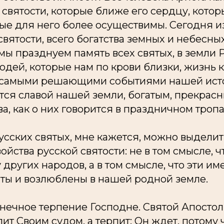
святости, которые ближе его сердцу, котор
ые для него более осуществимы. Сегодня и
вятости, всего богатства земных и небесны
мы празднуем память всех святых, в земли 
дей, которые нам по крови близки, жизнь 
 самыми решающими событиями нашей исто
тся славой нашей земли, богатым, прекрас
а, как о них говорится в праздничном тропа
усских святых, мне кажется, можно выделит
ойства русской святости: не в том смысле, ч
у других народов, а в том смысле, что эти и
ты и возлюблены в нашей родной земле.
нечное терпение Господне. Святой Апостол 
лит Своим судом, а терпит; Он ждет, потому 