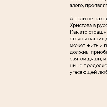
злого, проявля
А если не наход
Христова в рус
Как это страшн
струны наших д
может жить и п
должны приобщ
святой души, и
ныне продолжаю
угасающей люб