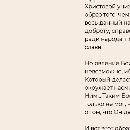
Христовой униж
образ того, че
весь данный на
доброту, справ
ради народа, 
славе.
Но явление Бож
невозможно, иб
Который делае
окружает насме
Ним... Таким Б
только не мог, 
о том, что Он 
И вот этот обр