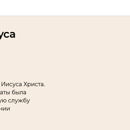
уса
 Иисуса Христа.
маты была
ую службу
ении