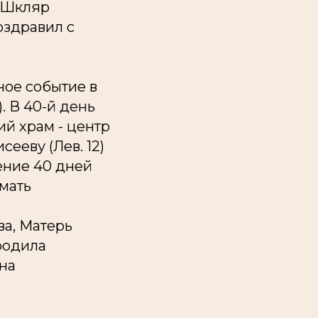
л Шкляр
оздравил с
ное событие в
. В 40-й день
й храм - центр
ееву (Лев. 12)
ение 40 дней
 мать
ва, Матерь
родила
Она