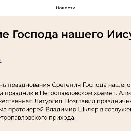
Новости
е Господа нашего Иис
7
ень празднования Сретения Господа нашего
й праздник в Петропавловском храме г. Ал
ественная Литургия. Возглавил праздничн
ама протоиерей Владимир Шкляр в сослуж
етропавловского прихода.