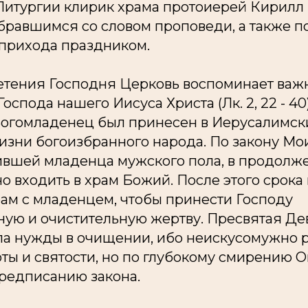
Литургии клирик храма протоиерей Кирил
бравшимся со словом проповеди, а также п
прихода праздником.
етения Господня Церковь воспоминает важ
спода нашего Иисуса Христа (Лк. 2, 22 - 40)
огомладенец был принесен в Иерусалимски
зни богоизбранного народа. По закону Моис
вшей младенца мужского пола, в продолж
 входить в храм Божий. После этого срока
рам с младенцем, чтобы принести Господу
ную и очистительную жертву. Пресвятая Де
ла нужды в очищении, ибо неискусомужно 
ты и святости, но по глубокому смирению 
редписанию закона.