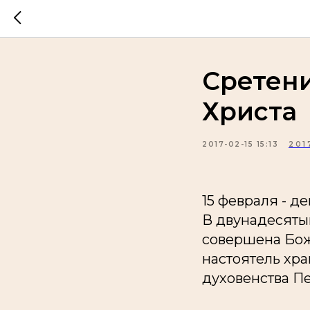
Сретени
Христа
2017-02-15 15:13
201
15 февраля - д
В двунадесяты
совершена Бож
настоятель хр
духовенства П