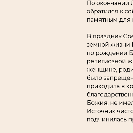
По окончании 
обратился к со
памятным для 
В праздник Ср
земной жизни Го
по рождении Б
религиозной жи
женщине, роди
было запрещено
приходила в х
благодарствен
Божия, не име
Источник чисто
подчинилась п