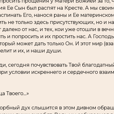
просить прощения у Матери Божией за то, 
я Ее Сын был распят на Кресте. А мы свои
пинать Его, нанося раны и Ее материнском
ть не только здесь присутствующих, но и н
далеко от нас, и тех, кои уже отошли в вечн
ь и попросить и их простить нас. А Господь
торый может дать только Он. И этот мир (вз
лит и их, и наши души.
ди, сегодня почувствовать Твой благодатны
при условии искреннего и сердечного взаи
ца Твоего…»
орбный дух слышится в этом дивном обра