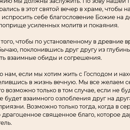
ожию мы должны заслужить. По зову нашей
ались в этот святой вечер в храме, чтобы н
а испросить себе благословение Божие на 
 поприще усиленных молитв и покаяния.
того, чтобы по установленному в древние 
ычаю, поклонившись друг другу из глубин
ить взаимные обиды и согрешения.
 нам, если мы хотим жить с Господом и нах
елившись в жизнь вечную. Мы все желаем с
то возможно только в том случае, если не б
е будет взаимного озлобления друг на друг
риязни. Возможно только тогда, когда в с
о драгоценное священное благо, которое да
ель.