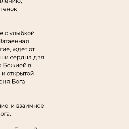
жалению,
ттенок
е с улыбкой
 Затаенная
гие, ждет от
наши сердца для
ю Божией в
 и открытой
еня Бога
ие, и взаимное
ога.