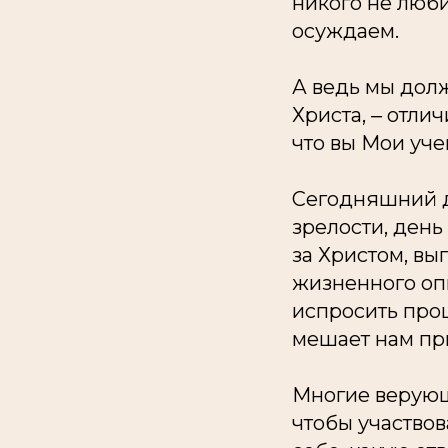
никого не люби
осуждаем.
А ведь мы долж
Христа, ‒ отли
что вы Мои уче
Сегодняшний д
зрелости, день
за Христом, вы
жизненного опы
испросить прощ
мешает нам пр
Многие верующи
чтобы участвов