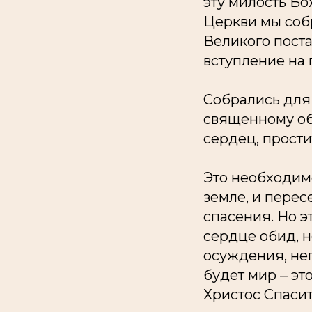
эту милость Б
Церкви мы собр
Великого пост
вступление на
Собрались для 
священному об
сердец, прост
Это необходимо
земле, и перес
спасения. Но э
сердце обид, н
осуждения, неп
будет мир ‒ эт
Христос Спасит