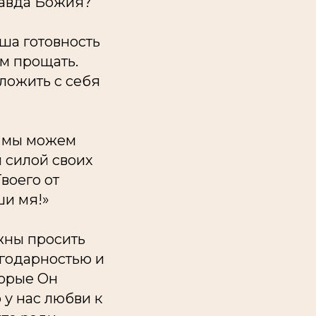
равда Божия?
ша готовность
ем прощать.
ложить с себя
а мы можем
й силой своих
воего от
ши мя!»
жны просить
агодарностью и
торые Он
 у нас любви к