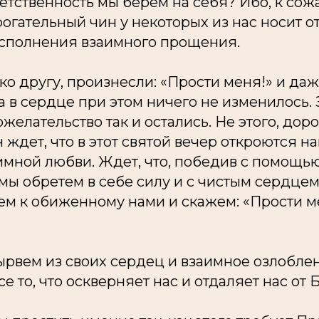
ветственность мы берем на себя? Ибо, к со
рогательный чин у некоторых из нас носит о
сполнения взаимного прощения.
о другу, произнесли: «Прости меня!» и даж
а в сердце при этом ничего не изменилось.
желательство так и остались. Не этого, доро
н ждет, что в этот святой вечер откроются 
имной любви. Ждет, что, победив с помощь
 мы обретем в себе силу и с чистым сердцем
м к обиженному нами и скажем: «Прости м
ырвем из своих сердец и взаимное озлоблен
е то, что оскверняет нас и отдаляет нас от Б