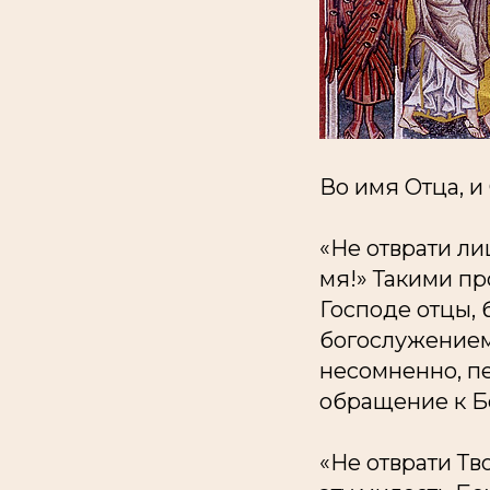
Во имя Отца, и
«Не отврати ли
мя!»
Такими пр
Господе отцы, 
богослужением
несомненно, пе
обращение к Б
«Не отврати Тв