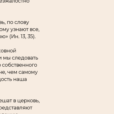
безжалостно
ь, по слову
ому узнают все,
 (Ин. 13, 35).
ховной
и мы следовать
з собственного
че, чем самому
дость наша
ешат в церковь,
представляют