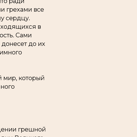
что ради
ми грехами все
у сердцу.
аходящихся в
ость. Сами
 донесет до их
аимного
й мир, который
много
щении грешной