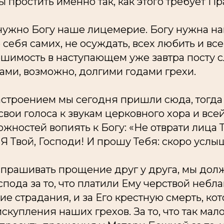
 простить именно так, как этого требует П
 нужно Богу наше лицемерие. Богу нужна на
е себя самих, не осуждать, всех любить и вс
шимость в наступающем уже завтра посту с
ами, возможно, долгими годами грехи.
настроением мы сегодня пришли сюда, тогд
вои голоса к звукам церковного хора и все
жностей вопиять к Богу: «Не отврати лица Т
 Я Твой, Господи! И прошу Тебя: скоро услы
прашивать прощение друг у друга, мы дол
пода за то, что платили Ему черствой небл
кие страдания, и за Его крестную смерть, ко
скупления наших грехов. За то, что так мало