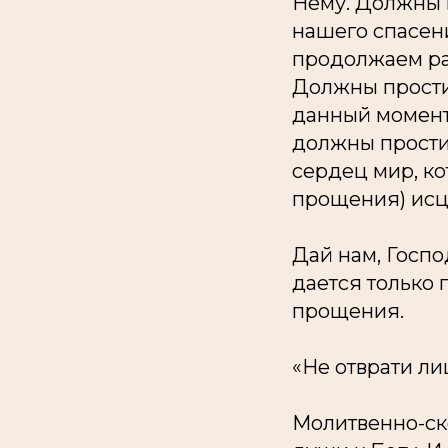
Нему. Должны 
нашего спасени
продолжаем рас
Должны прости
данный момент 
должны простит
сердец мир, ко
прощения) исце
Дай нам, Госпо
дается только 
прощения.
«Не отврати ли
Молитвенно-ск