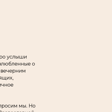
коро услыши
озлюбленные о
а вечерним
ящих,
ичное
 просим мы. Но