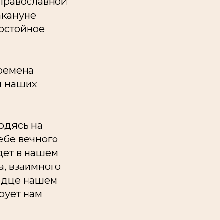
 Православной
акануне
достойное
времена
ы наших
одясь на
ебе вечного
удет в нашем
а, взаимного
ердце нашем
рует нам