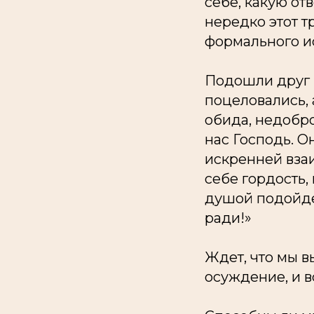
себе, какую от
нередко этот т
формального и
Подошли друг к
поцеловались, 
обида, недобро
нас Господь. О
искренней вза
себе гордость,
душой подойде
ради!»
Ждет, что мы в
осуждение, и вс