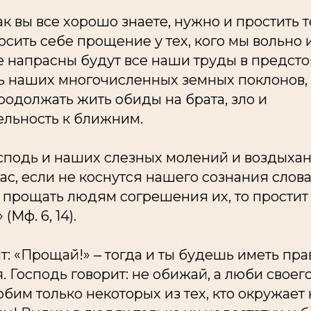
ак вы все хорошо знаете, нужно и простить те
осить себе прощение у тех, кого мы вольно
е напрасны будут все наши труды в предсто
ь наших многочисленных земных поклонов, 
одолжать жить обиды на брата, зло и
льность к ближним.
сподь и наших слезных молений и воздыхан
с, если не коснутся нашего сознания слова
 прощать людям согрешения их, то простит
Мф. 6, 14).
т: «Прощай!» ‒ тогда и ты будешь иметь пра
 Господь говорит: не обижай, а люби своег
юбим только некоторых из тех, кто окружает н