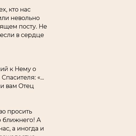
х, кто нас
 или невольно
ящем посту. Не
если в сердце
ий к Нему о
 Спасителя: «…
 и вам Отец
во просить
о ближнего! А
ас, а иногда и