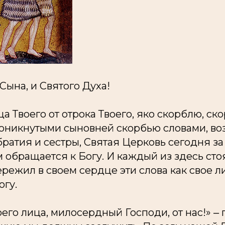
 Сына, и Святого Духа!
ца Твоего от отрока Твоего, яко скорблю, с
оникнутыми сыновней скорбью словами, в
братия и сестры, Святая Церковь сегодня з
 обращается к Богу. И каждый из здесь сто
режил в своем сердце эти слова как свое л
огу.
оего лица, милосердный Господи, от нас!» ‒