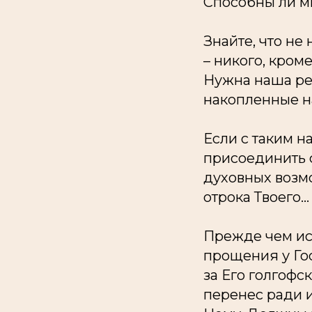
Способны ли мы
Знайте, что не
– никого, кром
Нужна наша ре
накопленные н
Если с таким 
присоединить с
духовных возмо
отрока Твоего…
Прежде чем ис
прощения у Гос
за Его голгофс
перенес ради и