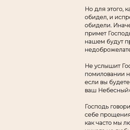
Но для этого, к
обидел, и испр
обидели. Инач
примет Господ
нашем будут пр
недоброжелате
Не услышит Го
помиловании на
если вы будете
ваш Небесный» (
Господь говори
себе прощения.
как часто мы л