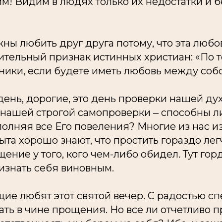
м! Видим в людях только их недостатки и 
ны любить друг друга потому, что эта любов
чительный признак истинных христиан: «По т
ники, если будете иметь любовь между собою»
ень, дорогие, это день проверки нашей ду
 нашей строгой самопроверки ‒ способны л
полняя все Его повеления? Многие из нас и
та хорошо знают, что простить гораздо лег
ение у того, кого чем-либо обидел. Тут гор
изнать себя виновным.
е любят этот святой вечер. С радостью сп
ать в чине прощения. Но все ли отчетливо 