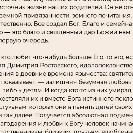
источник жизни наших родителей. Он не от
земной привязанности, земного почитания. 
тественно. Все создал Бог. Благо и семейна
о — это благо и священный дар Божий нам.
 первую очередь.
 кто любит что-нибудь больше Его, то это, ес
ля Димитрия Ростовского, идолопоклонство
ения в древние времена язычества: святит
о показывает, — излишняя безумная любовь 
либо к детям. И когда кто-то из них умирал,
ествляли их и вместо Бога истинного покл
туканам, которых они в память детей своих
и так далее. Получается абсолютная подмен
агодарения и любви к Богу человек начина
дственникам, близким, друзьям, влюбленны