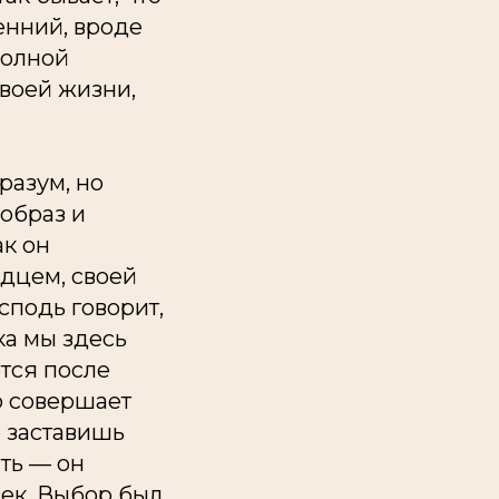
енний, вроде
полной
воей жизни,
разум, но
 образ и
ак он
рдцем, своей
сподь говорит,
ка мы здесь
ется после
о совершает
е заставишь
сть — он
век. Выбор был