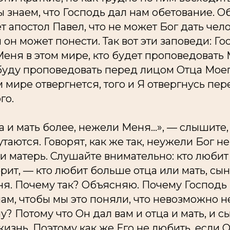
 знаем, что Господь дал нам обетование. О
т апостол Павел, что не может Бог дать че
 он может понести. Так вот эти заповеди: Го
Меня в этом мире, кто будет проповедовать 
 буду проповедовать перед лицом Отца Мое
м мире отвергнется, того и Я отвергнусь пе
го.
а и мать более, нежели Меня…», — слышите,
утаются. Говорят, как же так, неужели Бог н
и матерь. Слушайте внимательно: кто люби
рит, — кто любит больше отца или мать, сына
ня. Почему так? Объясняю. Почему Господь 
ам, чтобы мы это поняли, что невозможно н
? Потому что Он дал вам и отца и мать, и сы
 жизнь. Поэтому как же Его не любить, если 