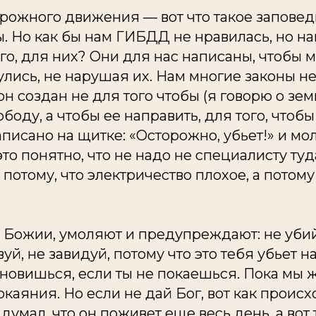
рожного движения — вот что такое заповед
ы. Но как бы нам ГИБДД не нравилась, но н
го, для них? Они для нас написаны, чтобы 
лись, не нарушая их. Нам многие законы не
он создан не для того чтобы (я говорю о зе
ободу, а чтобы ее направить, для того, чтоб
писано на щитке: «Осторожно, убьет!» и мо
то понятно, что не надо не специалисту туда
 потому, что электричество плохое, а потому
 Божии, умоляют и предупреждают: не убий,
й, не завидуй, потому что это тебя убьет на
ановишься, если ты не покаешься. Пока мы ж
каяния. Но если не дай Бог, вот как происх
думал, что он поживет еще весь день, а вот 