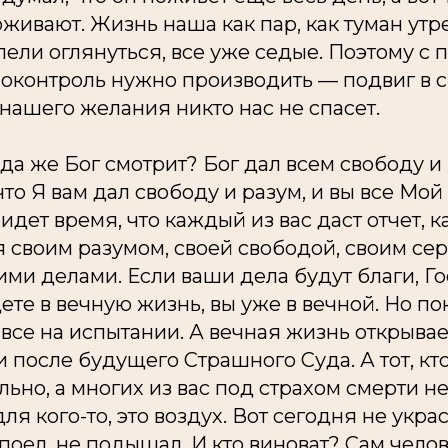
оживают. Жизнь наша как пар, как туман утр
успели оглянуться, все уже седые. Поэтому с 
моконтроль нужно производить — подвиг в с
 нашего желания никто нас не спасет.
куда же Бог смотрит? Бог дал всем свободу и 
то Я вам дал свободу и разум, и вы все Мой
идет время, что каждый из вас даст отчет, к
 своим разумом, своей свободой, своим се
ими делами. Если ваши дела будут благи, Го
дете в вечную жизнь, вы уже в вечной. Но по
все на испытании. А вечная жизнь открыва
 после будущего Страшного Суда. А тот, кт
льно, а многих из вас под страхом смерти н
для кого-то, это воздух. Вот сегодня не укра
е поел, не подышал. И кто виноват? Сам чело