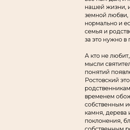
нашей жизни, 
земной любви, 
нормально и ес
семья и родств
за это нужно в
А кто не любит,
мысли святите
понятий появл
Ростовский эт
родственникам 
временем обож
собственным ис
камня, дерева 
поклонения, бл
собственным ро