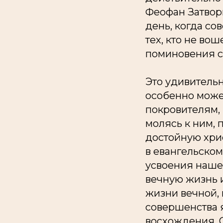
Феофан Затвор
день, когда со
тех, кто не во
поминовения с
Это удивительн
особенно може
покровителям, 
молясь к ним, 
достойную хри
в евангельском
усвоения наше
вечную жизнь и
жизни вечной,
совершенства я
восхождения. О