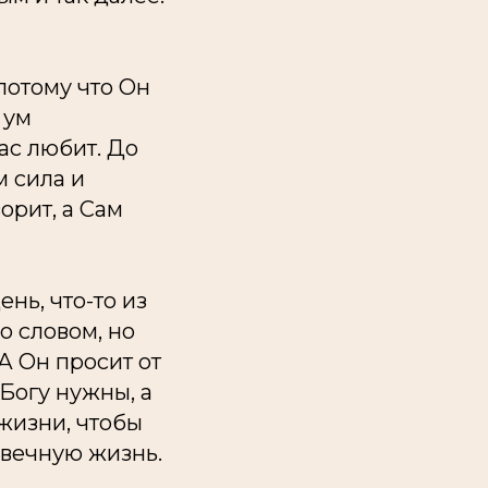
потому что Он
 ум
ас любит. До
м сила и
орит, а Сам
нь, что-то из
о словом, но
А Он просит от
Богу нужны, а
жизни, чтобы
 вечную жизнь.