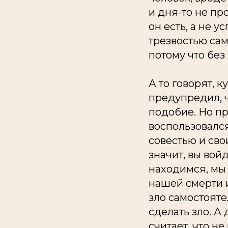
и дня-то не пр
он есть, а не 
трезвостью са
потому что без
А то говорят, 
предупредил, ч
подобие. Но пр
воспользовался
совестью и сво
значит, вы вой
находимся, мы 
нашей смерти и
зло самостояте
сделать зло. А 
считает, что н