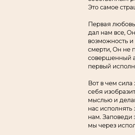
Это самое стр
Первая любовь,
дал нам все, О
возможность и 
смерти, Он не п
совершенный ав
первый исполн
Вот в чем сила
себя изобразит
мыслью и делам
нас исполнять 
нам. Заповеди 
мы через испо