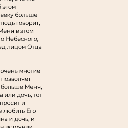
б этом
ловеку больше
сподь говорит,
Меня в этом
го Небесного;
ред лицом Отца
 очень многие
е позволяет
т больше Меня,
 или дочь, тот
просит и
е любить Его
на и дочь, и
Он источник