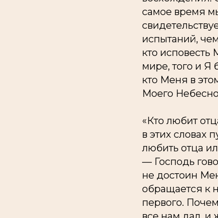
самое время мы
свидетельствуе
испытаний, чем
кто исповесть 
мире, того и Я
кто Меня в это
Моего Небесно
«Кто любит отц
в этих словах п
любить отца ил
— Господь гово
не достоин Ме
обращается к н
первого. Почему
все нам дал, и