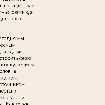
ла праздновать
ных святых, а
едневного
сегодня мы
бесным
 когда мы,
устроить свою
Богослужением
условие
будущую
источником
асоты и
ти ступени
 Но, в то же