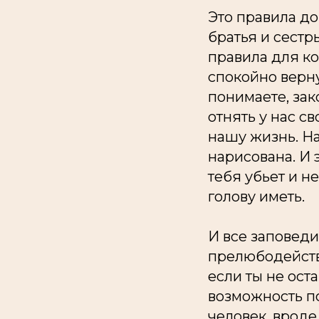
Это правила до
братья и сестр
правила для ко
спокойно верну
понимаете, зак
отнять у нас св
нашу жизнь. На
нарисована. И э
тебя убьет и не
голову иметь.
И все заповеди
прелюбодейству
если ты не ост
возможность по
человек, вроде 