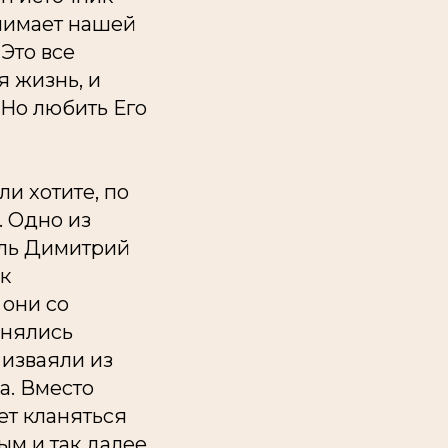
нимает нашей
Это все
я жизнь, и
 Но любить Его
ли хотите, по
. Одно из
ель Димитрий
к
 они со
онялись
 изваяли из
а. Вместо
ет кланяться
м и так далее.