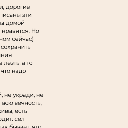
и, дорогие
аписаны эти
мы домой
 нравятся. Но
мном сейчас)
ы сохранить
лния
 лезть, а то
 что надо
 не укради, не
 всю вечность,
ивы, есть
одит: сел
так бывает, что