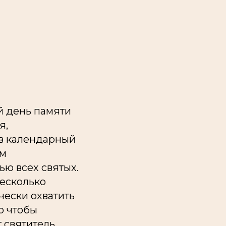
й день памяти
я,
 в календарный
ом
ью всех святых.
несколько
чески охватить
о чтобы
т святитель