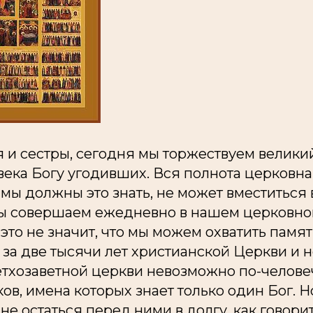
 и сестры, сегодня мы торжествуем велики
 века Богу угодивших. Вся полнота церковна
мы должны это знать, не может вместиться
о мы совершаем ежедневно в нашем церковн
это не значит, что мы можем охватить памят
за две тысячи лет христианской Церкви и 
етхозаветной церкви невозможно по-челове
ов, имена которых знает только один Бог. Н
не остаться перед ними в долгу, как говори