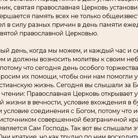
ник, святая православная Церковь установи
вершается память всех не только общеизвест
шел в силу разных причин в день памяти еж
вятой православной Церковью.
ый день, когда мы можем, и каждый час и 
м и должны возносить молитвы к своим не
потому что сегодня день особого торжества,
просим их помощи, чтобы они нам помогли 
стианскую жизнь. Сегодня вы слышали за 
 чтении: Православная Церковь открывает 
й жизни в вечности, условие вхождения в 
 условие соединения с Богом, потому что 
 источником совершенной безграничной кр
вляется Сам Господь. Так вот вы слышали э
ни краткие, но как трудно по ним восходить.