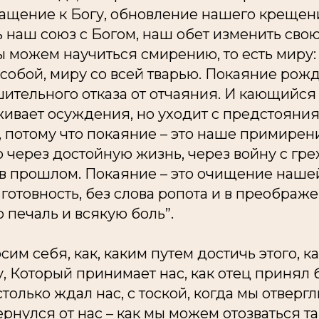
ащение к Богу, обновление нашего крещени
 наш союз с Богом, наш обет изменить свою
ы можем научиться смирению, то есть миру:
собой, миру со всей тварью. Покаяние рожд
тельного отказа от отчаяния. И кающийся –
ивает осуждения, но уходит с предстояния
, потому что покаяние – это наше примирени
о через достойную жизнь, через войну с гре
в прошлом. Покаяние – это очищение нашей
 готовность, без слова ропота и в преображ
 печаль и всякую боль”.
сим себя, как, каким путем достичь этого, 
у, Который принимает нас, как отец принял 
только ждал нас, с тоской, когда мы отвергли
ернулся от нас – как мы можем отозваться та