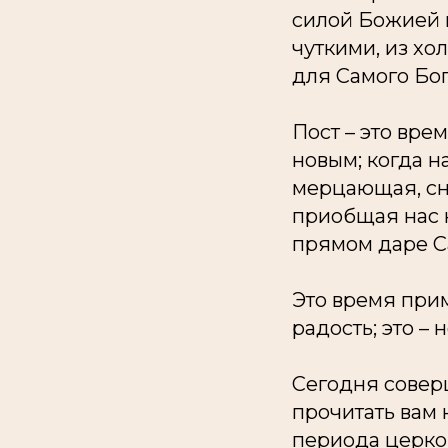
силой Божией п
чуткими, из хо
для Самого Бог
Пост – это врем
новым; когда н
мерцающая, сно
приобщая нас к
прямом даре С
Это время при
радость; это – 
Сегодня соверш
прочитать вам 
периода церков