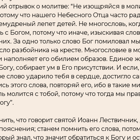
ий отрывок о молитве: “Не изощряйся в мо
отому что нашего Небесного Отца часто рад
емудреный лепет детей. Не многословь, ког
 с Богом, потому что иначе, изыскивая слов
них. За одно только слово Бог помиловал мы
сло разбойника на кресте. Многословие в м
и наполняет его обилием образов. Единое ж
огу, собирает ум в Его присутствии. И если,
е слово ударило тебя в сердце, достигло с
сь этого слова, повторяй его, ибо в такие м
ь молится с тобой, потому что тогда мы пр
огу”.
ить, что говорит святой Иоанн Лествичник,
пояснения; станем помнить его слова, потом
рый знал, что значит обратиться к Богу и ос