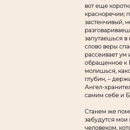
вот еще коротк
красноречии; п
застенчивый, н
разговариваешь
запутаешься в 
слово веры спа
рассеивает ум 
обращенное к Б
молишься, како
глубин, – держи
Ангел-хранител
самим себе и Б
Станем же помн
забудутся мои 
человеком, кото