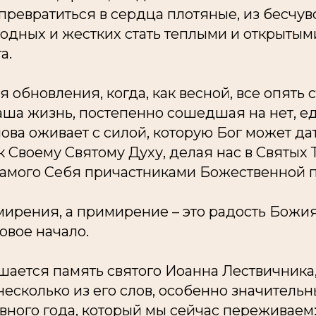
ревратиться в сердца плотяные, из бесчув
лодных и жестких стать теплыми и открытым
а.
я обновления, когда, как весной, все опять 
аша жизнь, постепенно сошедшая на нет, е
ва оживает с силой, которую Бог может дат
 Своему Святому Духу, делая нас в Святых Т
амого Себя причастниками Божественной 
мирения, а примирение – это радость Божи
новое начало.
ается память святого Иоанна Лествичника,
несколько из его слов, особенно значительн
ного года, который мы сейчас переживаем: