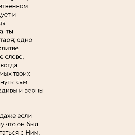
литвенном
ует и
да
а, ты
таря; одно
олитве
е слово,
 когда
амых твоих
инуты сам
авдивы и верны
 даже если
у что он был
таться с Ним,