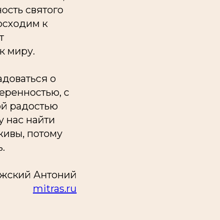
ость святого
осходим к
т
к миру.
адоваться о
веренностью, с
ой радостью
у нас найти
живы, потому
.
жский Антоний
mitras.ru