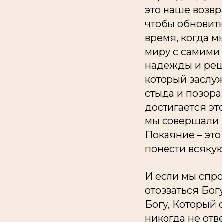
это наше возвр
чтобы обновить
время, когда м
миру с самими 
надежды и реши
который заслуж
стыда и позора
достигается эт
мы совершали 
Покаяние – это
понести всякую
И если мы спро
отозваться Бог
Богу, Который с
никогда не отв