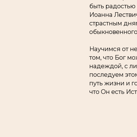
быть радостью 
Иоанна Лествич
страстным дням
обыкновенного,
Научимся от не
том, что Бог м
надеждой, с ли
последуем это
путь жизни и г
что Он есть Ис