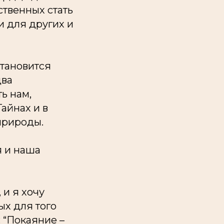
ственных стать
и для других и
становится
два
ь нам,
айнах и в
природы.
я и наша
 и я хочу
ых для того
 “Покаяние –