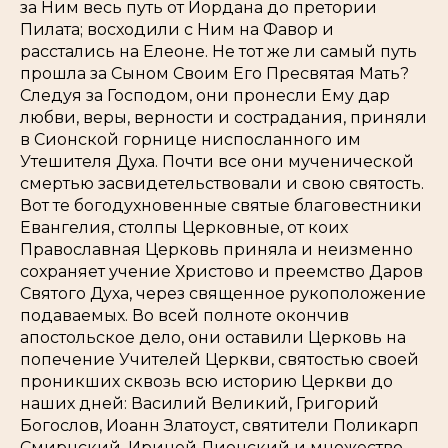
за Ним весь путь от Иордана до претории
Пилата; восходили с Ним на Фавор и
расстались на Елеоне. Не тот же ли самый путь
прошла за Сыном Своим Его Пресвятая Мать?
Следуя за Господом, они пронесли Ему дар
любви, веры, верности и сострадания, приняли
в Сионской горнице ниспосланного им
Утешителя Духа. Почти все они мученической
смертью засвидетельствовали и свою святость.
Вот те богодухновенные святые благовестники
Евангелия, столпы Церковные, от коих
Православная Церковь приняла и неизменно
сохраняет учение Христово и преемство Даров
Святого Духа, через священное рукоположение
подаваемых. Во всей полноте окончив
апостольское дело, они оставили Церковь на
попечение Учителей Церкви, святостью своей
проникших сквозь всю историю Церкви до
наших дней: Василий Великий, Григорий
Богослов, Иоанн Златоуст, святители Поликарп
Смирнский, Ириней Лионский и множество