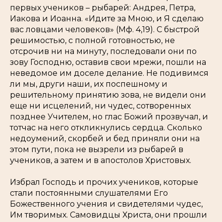
первых учеников – рыбарей: Андрея, Петра,
Иакова и Иоанна
. «Идите за Мною, и Я сделаю
вас ловцами человеков»
(Мф. 4,19). С быстрой
решимостью, с полной готовностью, не
отсрочив ни на минуту, последовали они по
зову Господню, оставив свои мрежи, пошли на
неведомое им доселе делание. Не подивимся
ли мы, други наши, их поспешному и
решительному принятию зова, не видели они
еще ни исцелений, ни чудес, сотворенных
позднее Учителем, но глас Божий прозвучал, и
тотчас на него откликнулись сердца. Сколько
недоумений, скорбей и бед приняли они на
этом пути, пока не вызрели из рыбарей в
учеников, а затем и в апостолов Христовых.
Избрал Господь и прочих учеников, которые
стали постоянными слушателями Его
Божественного учения и свидетелями чудес,
Им творимых. Самовидцы Христа, они прошли