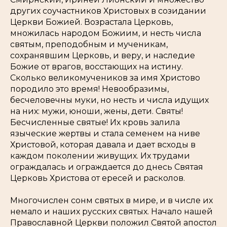
других соучастников Христовых в созидании
Церкви Божией. Возрастала Церковь,
множилась народом Божиим, и несть числа
святым, преподобным и мученикам,
сохранявшим Церковь, и веру, и наследие
Божие от врагов, восстающих на истину.
Сколько великомучеников за имя Христово
породило это время! Невообразимы,
бесчеловечны муки, но несть и числа идущих
на них: мужи, юноши, жены, дети. Святы!
Бесчисленные святые! Их кровь залила
языческие жертвы и стала семенем на ниве
Христовой, которая давала и дает всходы в
каждом поколении живущих. Их трудами
ограждалась и ограждается до днесь Святая
Церковь Христова от ересей и расколов.
Многочислен сонм святых в мире, и в числе их
немало и наших русских святых. Начало нашей
Православной Церкви положил Святой апостол