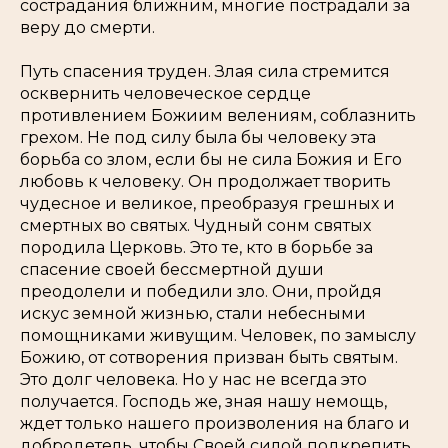
сострадания ближним, многие пострадали за
веру до смерти.
Путь спасения труден. Злая сила стремится
осквернить человеческое сердце
противлением Божиим велениям, соблазнить
грехом. Не под силу была бы человеку эта
борьба со злом, если бы не сила Божия и Его
любовь к человеку. Он продолжает творить
чудесное и великое, преобразуя грешных и
смертных во святых. Чудный сонм святых
породила Церковь. Это те, кто в борьбе за
спасение своей бессмертной души
преодолели и победили зло. Они, пройдя
искус земной жизнью, стали небесными
помощниками живущим. Человек, по замыслу
Божию, от сотворения призван быть святым.
Это долг человека. Но у нас не всегда это
получается. Господь же, зная нашу немощь,
ждет только нашего произволения на благо и
добродетель, чтобы Своей силой подкрепить