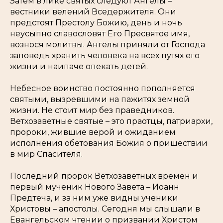
Затем в лике святых следуют Ангелы –
вестники велений Вседержителя. Они
предстоят Престолу Божию, день и ночь
неусыпно славословят Его Пресвятое имя,
вознося молитвы. Ангелы приняли от Господа
заповедь хранить человека на всех путях его
жизни и наипаче опекать детей.
Небесное воинство постоянно пополняется
святыми, вызревшими на пажитях земной
жизни. Не стоит мир без праведников.
Ветхозаветные святые – это праотцы, патриархи,
пророки, жившие верой и ожиданием
исполнения обетования Божия о пришествии
в мир Спасителя.
Последний пророк Ветхозаветных времен и
первый мученик Нового Завета – Иоанн
Предтеча, и за ним уже видны ученики
Христовы – апостолы. Сегодня мы слышали в
Евангельском чтении о призвании Христом