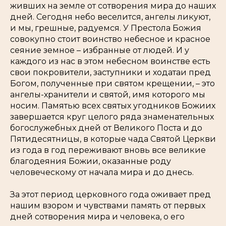
живших на земле от сотворения мира до наших
дней. Сегодня небо веселится, ангелы ликуют,
и мы, грешные, радуемся. У Престола Божия
совокупно стоит воинство небесное и красное
сеяние земное – избранные от людей. И у
каждого из нас в этом небесном воинстве есть
свои покровители, заступники и ходатаи пред
Богом, полученные при святом крещении, – это
ангелы-хранители и святой, имя которого мы
носим. Памятью всех святых угодников Божиих
завершается круг целого ряда знаменательных
богослужебных дней от Великого Поста и до
Пятидесятницы, в которые чада Святой Церкви
из года в год переживают вновь все великие
благодеяния Божии, оказанные роду
человеческому от начала мира и до днесь.
За этот период церковного года оживает пред
нашим взором и чувствами память от первых
дней сотворения мира и человека, о его