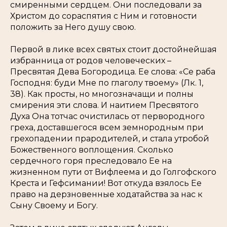
смиренными сердцем. Они последовали за
Христом до сораспятия с Ним и готовности
положить за Него душу свою.
Первой в лике всех святых стоит достойнейшая
избранница от родов человеческих –
Пресвятая Дева Богородица. Ее слова: «Се раба
Господня: буди Мне по глаголу твоему» (Лк. 1,
38). Как просты, но многозначащи и полны
смирения эти слова. И наитием Пресвятого
Духа Она тотчас очистилась от первородного
греха, доставшегося всем земнородным при
грехопадении прародителей, и стала утробой
Божественного воплощения. Сколько
сердечного горя преследовало Ее на
жизненном пути от Вифлеема и до Голгофского
Креста и Гефсимании! Вот откуда взялось Ее
право на дерзновенные ходатайства за нас к
Сыну Своему и Богу.