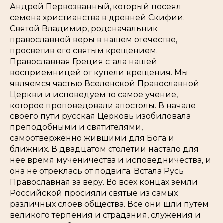
Андрей Первозванный, который посеял
семена христианства в древней Скифии.
Святой Владимир, родоначальник
православной веры в нашем отечестве,
просветив его святым крещением.
Православная Греция стала нашей
восприемницей от купели крещения. Мы
являемся частью Вселенской Православной
Церкви и исповедуем то самое учение,
которое проповедовали апостолы. В начале
своего пути русская Церковь изобиловала
преподобными и святителями,
самоотверженно жившими для Бога и
ближних. В двадцатом столетии настало для
нее время мученичества и исповедничества, и
она не отреклась от подвига. Встала Русь
Православная за веру. Во всех концах земли
Российской просияли святые из самых
различных слоев общества. Все они шли путем
великого терпения и страдания, служения и