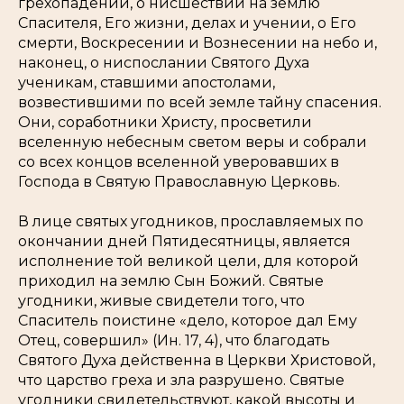
грехопадении, о нисшествии на землю
Спасителя, Его жизни, делах и учении, о Его
смерти, Воскресении и Вознесении на небо и,
наконец, о ниспослании Святого Духа
ученикам, ставшими апостолами,
возвестившими по всей земле тайну спасения.
Они, соработники Христу, просветили
вселенную небесным светом веры и собрали
со всех концов вселенной уверовавших в
Господа в Святую Православную Церковь.
В лице святых угодников, прославляемых по
окончании дней Пятидесятницы, является
исполнение той великой цели, для которой
приходил на землю Сын Божий. Святые
угодники, живые свидетели того, что
Спаситель поистине «дело, которое дал Ему
Отец, совершил» (Ин. 17, 4), что благодать
Святого Духа действенна в Церкви Христовой,
что царство греха и зла разрушено. Святые
угодники свидетельствуют, какой высоты и