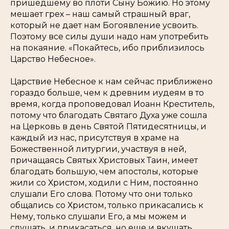
пришедшему во плоти Сыну Божию. Но этому
мешает грех – наш самый страшный враг,
который не дает нам Богоявление усвоить.
Поэтому все силы души надо нам употребить
на покаяние. «Покайтесь, ибо приблизилось
Царство Небесное».
Царствие Небесное к нам сейчас приближено
гораздо больше, чем к древним иудеям в то
время, когда проповедовал Иоанн Креститель,
потому что благодать Святаго Духа уже сошла
на Церковь в день Святой Пятидесятницы, и
каждый из нас, присутствуя в храме на
Божественной литургии, участвуя в ней,
причащаясь Святых Христовых Таин, имеет
благодать большую, чем апостолы, которые
жили со Христом, ходили с Ним, постоянно
слушали Его слова. Потому что они только
общались со Христом, только прикасались к
Нему, только слушали Его, а мы можем и
слушать, и прикасаться, но еще и вкушать