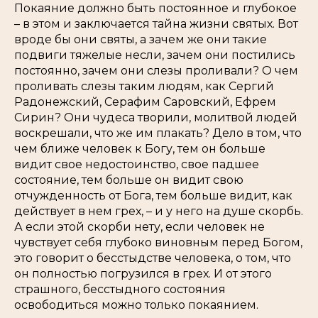
Покаяние должно быть постоянное и глубокое
– в этом и заключается тайна жизни святых. Вот
вроде бы они святы, а зачем же они такие
подвиги тяжелые несли, зачем они постились
постоянно, зачем они слезы проливали? О чем
проливать слезы таким людям, как Сергий
Радонежский, Серафим Саровский, Ефрем
Сирин? Они чудеса творили, молитвой людей
воскрешали, что же им плакать? Дело в том, что
чем ближе человек к Богу, тем он больше
видит свое недостоинство, свое падшее
состояние, тем больше он видит свою
отчужденность от Бога, тем больше видит, как
действует в нем грех, – и у него на душе скорбь.
А если этой скорби нету, если человек не
чувствует себя глубоко виновным перед Богом,
это говорит о бесстыдстве человека, о том, что
он полностью погрузился в грех. И от этого
страшного, бесстыдного состояния
освободиться можно только покаянием.