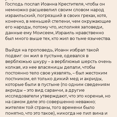
Господь послал Иоанна Крестителя, чтобы он
немножко расшевелил своим словом народ
израильский, погрязший в своих грехах, хотя,
конечно, в меньшей степени, чем окружающие
его народы, потому что, исполняя заповеди,
данные ему Моисеем, Израиль нравственно
был много выше тех, кто жил во тьме язычества.
Выйдя на проповедь, Иоанн избрал такой
подвиг: он жил в пустыне, одевался в
верблюжью шкуру – а верблюжья шерсть очень
колкая, из нее власяницы делали, чтобы
постоянно тело свое уязвлять, – был жестоким
постником, ел только дикий мед и акриды,
которые были в пустыне (по одним сведениям
акриды – это вид саранчи, а другие
исследователи утверждают, что это коренья, но
на самом деле это совершенно неважно;
жителям той страны, того времени было
понятно, что это такое), никогда не пил вина и