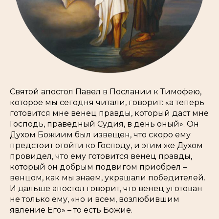
Святой апостол Павел в Послании к Тимофею,
которое мы сегодня читали, говорит: «а теперь
готовится мне венец правды, который даст мне
Господь, праведный Судия, в день оный». Он
Духом Божиим был извещен, что скоро ему
предстоит отойти ко Господу, и этим же Духом
провидел, что ему готовится венец правды,
который он добрым подвигом приобрел –
венцом, как мы знаем, украшали победителей.
И дальше апостол говорит, что венец уготован
не только ему, «но и всем, возлюбившим
явление Его» – то есть Божие.