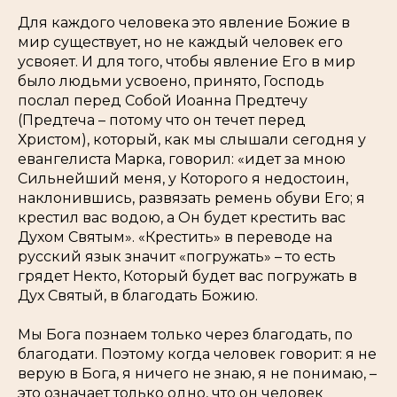
Для каждого человека это явление Божие в
мир существует, но не каждый человек его
усвояет. И для того, чтобы явление Его в мир
было людьми усвоено, принято, Господь
послал перед Собой Иоанна Предтечу
(Предтеча – потому что он течет перед
Христом), который, как мы слышали сегодня у
евангелиста Марка, говорил: «идет за мною
Сильнейший меня, у Которого я недостоин,
наклонившись, развязать ремень обуви Его; я
крестил вас водою, а Он будет крестить вас
Духом Святым». «Крестить» в переводе на
русский язык значит «погружать» – то есть
грядет Некто, Который будет вас погружать в
Дух Святый, в благодать Божию.
Мы Бога познаем только через благодать, по
благодати. Поэтому когда человек говорит: я не
верую в Бога, я ничего не знаю, я не понимаю, –
это означает только одно, что он человек