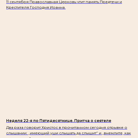
11 сентября Православная Церковь чтит память Предтечи и
Крестителя Господня Иоанна.
Неделя 22-я по Пятидесятнице. Притча о сеятеле
Два раза говорит Христос в прочитанном сегодня отрывке о
слышании: „имеющий уши слышать да слышит” и „внемлите, как