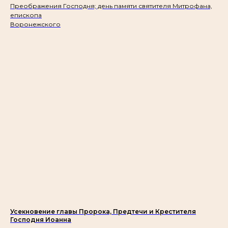
Преображения Господня; день памяти святителя Митрофана,
епископа
Воронежского
Усекновение главы Пророка, Предтечи и Крестителя
Господня Иоанна