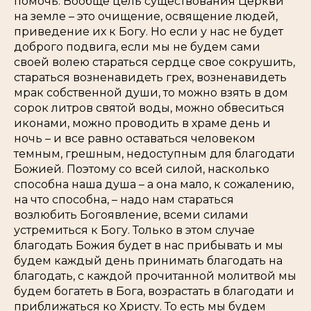
помочь. Вообще цель существования Церкви
на земле – это очищение, освящение людей,
приведение их к Богу. Но если у нас не будет
доброго подвига, если мы не будем сами
своей волею стараться сердце свое сокрушить,
стараться возненавидеть грех, возненавидеть
мрак собственной души, то можно взять в дом
сорок литров святой воды, можно обвеситься
иконами, можно проводить в храме день и
ночь – и все равно оставаться человеком
темным, грешным, недоступным для благодати
Божией. Поэтому со всей силой, насколько
способна наша душа – а она мало, к сожалению,
на что способна, – надо нам стараться
возлюбить Богоявление, всеми силами
устремиться к Богу. Только в этом случае
благодать Божия будет в нас прибывать и мы
будем каждый день принимать благодать на
благодать, с каждой прочитанной молитвой мы
будем богатеть в Бога, возрастать в благодати и
приближаться ко Христу. То есть мы будем