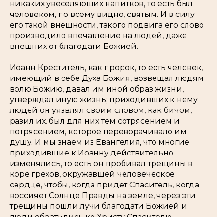
никаких увеселяющих напитков, то есть был
человеком, по всему видно, святым. И в силу
его такой внешности, такого подвига его слово
производило впечатление на людей, даже
внешних от благодати Божией.
Иоанн Креститель, как пророк, то есть человек,
имеющий в себе Духа Божия, возвещал людям
волю Божию, давал им иной образ жизни,
утверждал иную жизнь; приходивших к нему
людей он уязвлял своим словом, как бичом,
разил их, был для них тем сотрясением и
потрясением, которое переворачивало им
душу. И мы знаем из Евангелия, что многие
приходившие к Иоанну действительно
изменялись, то есть он пробивал трещины в
коре грехов, окружавшей человеческое
сердце, чтобы, когда придет Спаситель, когда
воссияет Солнце Правды на земле, через эти
трещины пошли лучи благодати Божией и
люди обратились ко Христу Спасителю.