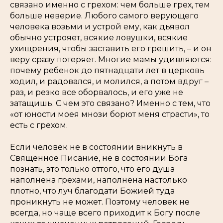
связано именно с грехом: чем больше грех, тем
больше неверие. Любого самого верующего
человека возьми и устрой ему, как дьявол
обычно устрояет, всякие ловушки, всякие
ухищрения, чтобы заставить его грешить, – и он
веру сразу потеряет. Многие мамы удивляются:
почему ребенок до пятнадцати лет в церковь
ходил, и радовался, и молился, а потом вдруг –
раз, и резко все оборвалось, и его уже не
затащишь. С чем это связано? Именно с тем, что
«от юности моея мнози борют меня страсти», то
есть с грехом.
Если человек не в состоянии вникнуть в
Священное Писание, не в состоянии Бога
познать, это только оттого, что его душа
наполнена грехами, наполнена настолько
плотно, что луч благодати Божией туда
проникнуть не может. Поэтому человек не
всегда, но чаще всего приходит к Богу после