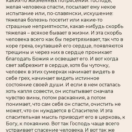
каких-то жизненных потрясений. Господь,
желая человека спасти, посылает ему некое
испытание или, по-славянски, искушение:
тяжелая болезнь посетит или какие-то
страшные неприятности, какая-нибудь скорбь
тяжелая – всякое бывает в жизни. И эта скорбь
человека всего как бы перетряхивает, так что в
коре греха, окутавшей его сердце, появляются
трещины и через них в сердце проникает
благодать Божия и освещает его. И вот когда
свет забрезжит в сердце, хотя бы чуточку,
человек в этих сумерках начинает видеть в
себе грех, начинает видеть истинное
состояние своей души. И если в нем осталась
хоть капля совести, он испытывает сначала
чувство вины, потом раскаяния, а потом
понимает, что сам себя он спасти, очистить не
может, что он нуждается в Спасителе. И эта
спасительная мысль приводит его в церковь, к
Богу, к покаянию. Вот так Господь чаще всего
устраивает спасение человека. И вот так же