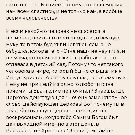
жить по воле Божией, потому что воля Божия –
нам всем спастись, и не только нам, а вообще
всему человечеству.
И если какой-то человек не спасется, а
погибнет, пойдет в преисподнюю, в вечную
муку, то в этом будет виноват он сам, а не
бабушка, которая его «Отче наш» не научила, и
не мама, которая всю жизнь работала, а его
отдавала в детский сад. Потому что нет такого
человека в мире, который бы не слышал имя
Иисус Христос. А раз ты слышал, то почему ты к
Нему не пришел? Из одного любопытства
почему ты Евангелие не почитал? Знаешь, где
церковь действующая? – очень замечательное
слово: действующая церковь! Вот почему ты в
эту действующую церковь не ходил по
воскресеньям, когда тебе Самим Богом был
дан выходной именно в этот день, в
Воскресение Христово? Значит, ты сам не