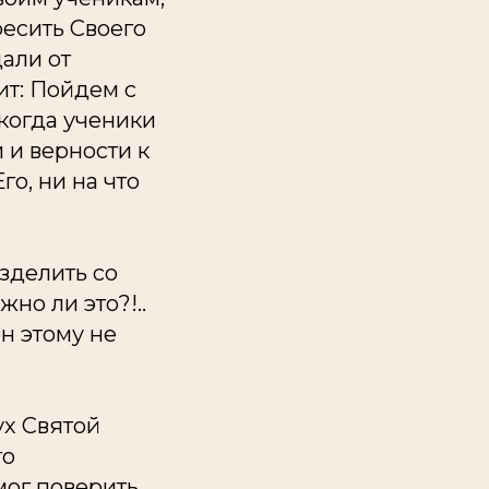
ресить Своего
дали от
ит: Пойдем с
 когда ученики
 и верности к
го, ни на что
азделить со
но ли это?!..
н этому не
ух Святой
то
ог поверить,