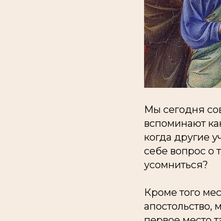
Мы сегодня со
вспоминают как
когда другие у
себе вопрос о т
усомниться?
Кроме того мес
апостольство, 
первое место т