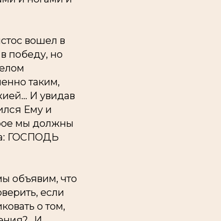
истос вошел в
в победу, но
телом
менно таким,
ией... И увидав
ился Ему и
орое мы должны
ра: ГОСПОДЬ
мы объявим, что
оверить, если
ковать о том,
ения?.. И