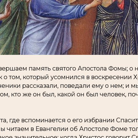
вершаем память святого Апостола Фомы; о 
 о том, который усомнился в воскресении Х
ченики рассказали, поведали ему о нем; и 
ом, кто же он был, какой он был человек, по
та, где вспоминается о его избрании Спаси
мы читаем в Евангелии об Апостоле Фоме тол
акое значительное: когда Христос говорит С