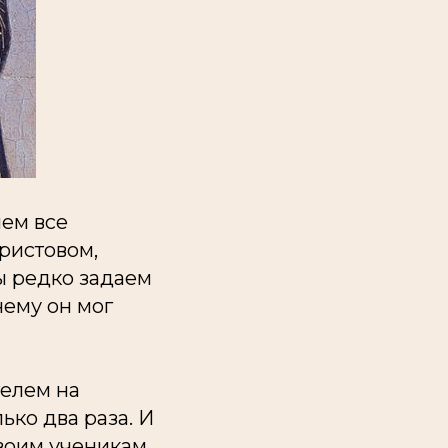
нем все
ристовом,
мы редко задаем
чему он мог
телем на
ько два раза. И
воим ученикам,