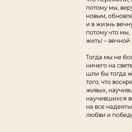
потому мы, ве
новым, обновл
и в жизнь вечн
потому что мы
жить! – вечной
Тогда мы не бо
ничего на свет
шли бы тогда 
того, что воск
живых, научивш
научившихся ве
на все надеять
любви и побед