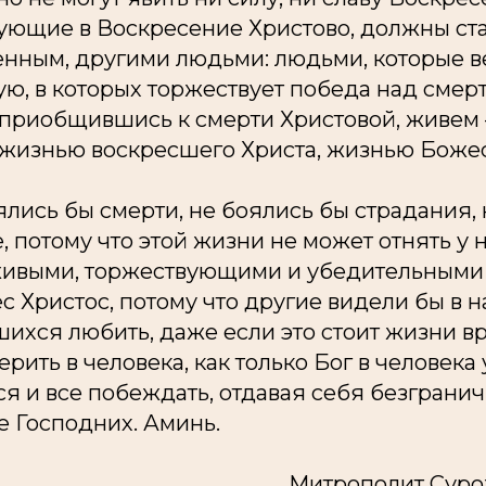
рующие в Воскресение Христово, должны ст
енным, другими людьми: людьми, которые в
ую, в которых торжествует победа над смер
, приобщившись к смерти Христовой, живем
 жизнью воскресшего Христа, жизнью Божес
ялись бы смерти, не боялись бы страдания,
е, потому что этой жизни не может отнять у 
живыми, торжествующими и убедительными
рес Христос, потому что другие видели бы в 
ихся любить, даже если это стоит жизни в
рить в человека, как только Бог в человека 
ся и все побеждать, отдавая себя безгранич
е Господних. Аминь.
Митрополит Суро