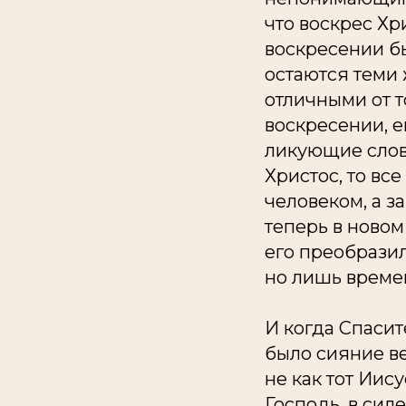
что воскрес Хр
воскресении бы
остаются теми
отличными от т
воскресении, е
ликующие слова
Христос, то вс
человеком, а з
теперь в новом
его преобразил
но лишь времен
И когда Спасит
было сияние в
не как тот Иис
Господь, в сил