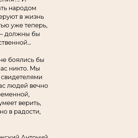
ать народом
еруют в жизнь
тью уже теперь,
 – должны бы
твенной...
 не боялись бы
нас никто. Мы
 свидетелями
нас людей вечно
ременной,
умеет верить,
но в радости,
жский Антоний