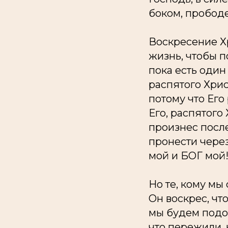
боком, прободе
Воскресение Хр
жизнь, чтобы п
пока есть один
распятого Хрис
потому что Его
Его, распятого
произнес посл
пронести чере
мой и БОГ мой!.
Но те, кому мы
Он воскрес, что
мы будем подоб
что пережили, 