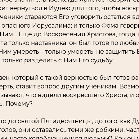
ит вернуться в Иудею для того, чтобы воск
ученики стараются Его уговорить остаться в
 опасного Иерусалима; и только Фома говор
Ним... Еще до Воскресения Христова, тогда,
те только наставника, он был готов по любви
Ним умереть – только умереть: не защитить Е
 только разделить с Ним Его судьбу...
овек, который с такой верностью был готов р
рть, ставит вопрос другим ученикам: Возмож
зывают, что видели воскресшего Христа, и о
ь. Почему?
что до святой Пятидесятницы, до того, как Д
олов, они оставались теми же робкими, час
, часто колеблющимися людьми? Как он м