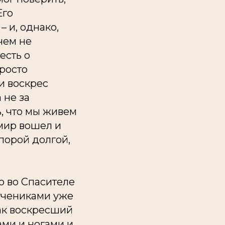
Его
– и, однако,
чем не
есть о
просто
и воскрес
 не за
ь, что мы живем
 мир вошел и
порой долгой,
то во Спасителе
учениками уже
как воскресший
ами и ногами и