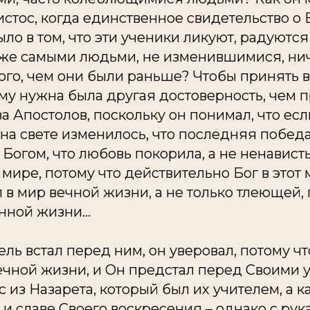
истос, когда единственное свидетельство о 
ло в том, что эти ученики ликуют, радуются 
 же самыми людьми, не изменившимися, ни
ого, чем они были раньше? Чтобы принять в
му нужна была другая достоверность, чем 
 Апостолов, поскольку он понимал, что есл
е на свете изменилось, что последняя победа
а Богом, что любовь покорила, а не ненавист
 мире, потому что действительно Бог в этот
 в мир вечной жизни, а не только тлеющей, 
ной жизни...
ель встал перед ним, он уверовал, потому ч
ечной жизни, и Он предстал перед Своими 
ус из Назарета, который был их учителем, а 
е и славе Своего воскресения – однако с рук