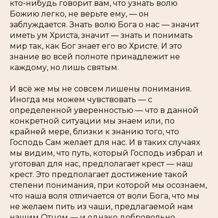
кто-нибудь говорит вам, что узнать волю
Божию легко, не верьте ему, — он
заблуждается. Знать волю Бога о нас — значит
иметь ум Христа, значит — знать и понимать
мир так, как Бог знает его во Христе. И это
знание во всей полноте принадлежит не
каждому, но лишь святым.
И всё же мы не совсем лишены понимания.
Иногда мы можем чувствовать — с
определенной уверенностью — что в данной
конкретной ситуации мы знаем или, по
крайней мере, близки к знанию того, что
Господь Сам желает для нас. И в таких случаях
мы видим, что путь, который Господь избрал и
уготовал для нас, предполагает крест —
наш
крест. Это предполагает достижение такой
степени понимания, при которой мы осознаем,
что наша воля отличается от воли Бога, что мы
не
желаем пить из чаши, предлагаемой нам
нашим Отцом — и однако добровольно,