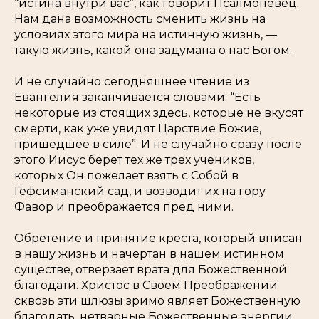
“истина внутри вас”, как говорит Псалмопевец.
Нам дана возможность сменить жизнь на
условиях
этого
мира на
истинную
жизнь, —
такую жизнь, какой она задумана о нас Богом.
И не случайно сегодняшнее чтение из
Евангелия заканчивается словами: “Есть
некоторые из стоящих здесь, которые не вкусят
смерти, как уже увидят Царствие Божие,
пришедшее в силе”. И не случайно сразу после
этого Иисус берет тех же трех учеников,
которых Он пожелает взять с Собой в
Гефсиманский сад, и возводит их на гору
Фавор и
преображается
пред ними.
Обретение и принятие креста, который вписан
в нашу жизнь и начертан в нашем истинном
существе, отверзает врата для Божественной
благодати. Христос в Своем Преображении
сквозь эти шлюзы зримо являет Божественную
благодать, нетварные Божественные энергии,