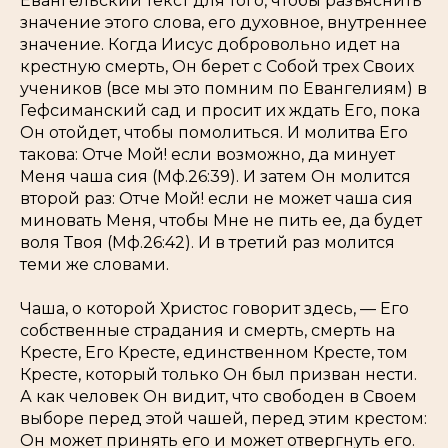
Евангельский текст для того, чтобы разъяснить
значение этого слова, его духовное, внутреннее
значение. Когда Иисус добровольно идет на
крестную смерть, Он берет с Собой трех Своих
учеников (все мы это помним по Евангелиям) в
Гефсиманский сад и просит их ждать Его, пока
Он отойдет, чтобы помолиться. И молитва Его
такова:
Отче Мой! если возможно, да минует
Меня чаша сия
(Мф.26:39). И затем Он молится
второй раз:
Отче Мой! если не может чаша сия
миновать Меня, чтобы Мне не пить ее, да будет
воля Твоя
(Мф.26:42). И в третий раз молится
теми же словами.
Чаша
, о которой Христос говорит здесь, — Его
собственные страдания и смерть, смерть на
Кресте, Его Кресте, единственном Кресте, том
Кресте, который только Он был призван нести.
А как человек Он видит, что свободен в Своем
выборе перед этой чашей, перед этим крестом:
Он может принять его и может отвергнуть его.