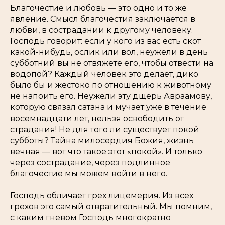
Благочестие и любовь — это одно и то же
явление. Смысл благочестия заключается в
любви, в сострадании к другому человеку.
Господь говорит: если у кого из вас есть скот
какой-нибудь, ослик или вол, неужели в день
субботний вы не отвяжете его, чтобы отвести на
водопой? Каждый человек это делает, дико
было бы и жестоко по отношению к животному
не напоить его. Неужели эту дщерь Авраамову,
которую связал сатана и мучает уже в течение
восемнадцати лет, нельзя освободить от
страдания! Не для того ли существует покой
субботы? Тайна милосердия Божия, жизнь
вечная — вот что такое этот «покой». И только
через сострадание, через подлинное
благочестие мы можем войти в него.
Господь обличает грех лицемерия. Из всех
грехов это самый отвратительный. Мы помним,
с каким гневом Господь многократно