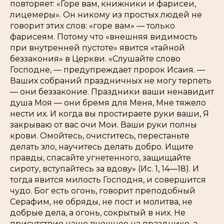
повторяет: «Горе вам, книжники и фарисеи,
лицемеры». Он никому из простых людей не
говорит этих слов: «горе вам» — только
фарисеям. Потому что «внешняя видимость
при внутренней пустоте» явится «тайной
беззакония» в Церкви. «Слушайте слово
Господне, — предупреждает пророк Исаия. —
Ваших собраний праздничных не могу терпеть
— они беззаконие. Праздники ваши ненавидит
душа Моя — они бремя для Меня, Мне тяжело
нести их. И когда вы простираете руки ваши, Я
закрываю от вас очи Мои. Ваши руки полны
крови. Омойтесь, очиститесь, перестаньте
делать зло, научитесь делать добро. Ищите
правды, спасайте угнетенного, защищайте
сироту, вступайтесь за вдову» (Ис. 1, 14—18). И
тогда явится милость Господня, и совершится
чудо. Бог есть огонь, говорит преподобный
Серафим, не обряды, не пост и молитва, не
добрые дела, а огонь, сокрытый в них. Не
присутствие наше внешнее на празднике, а