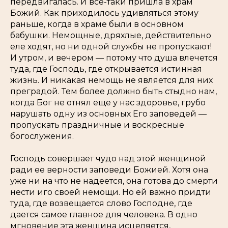
передвигалась. И все-таки пришла в храм
Божий. Как приходилось удивляться этому
раньше, когда в храме были в основном
бабушки. Немощные, дряхлые, действительно
еле ходят, но ни одной службы не пропускают!
И утром, и вечером — потому что душа влечется
туда, где Господь, где открывается истинная
жизнь. И никакая немощь не является для них
преградой. Тем более должно быть стыдно нам,
когда Бог не отнял еще у нас здоровье, грубо
нарушать одну из основных Его заповедей —
пропускать праздничные и воскресные
богослужения.
Господь совершает чудо над этой женщиной
ради ее верности заповеди Божией. Хотя она
уже ни на что не надеется, она готова до смерти
нести иго своей немощи. Но ей важно придти
туда, где возвещается слово Господне, где
дается самое главное для человека. В одно
мгновение эта женщина исцеляется,