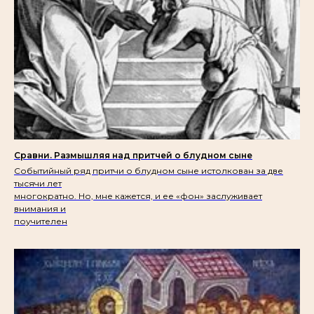
Сравни. Размышляя над притчей о блудном сыне
Событийный ряд притчи о блудном сыне истолкован за две
тысячи лет
многократно. Но, мне кажется, и ее «фон» заслуживает
внимания и
поучителен