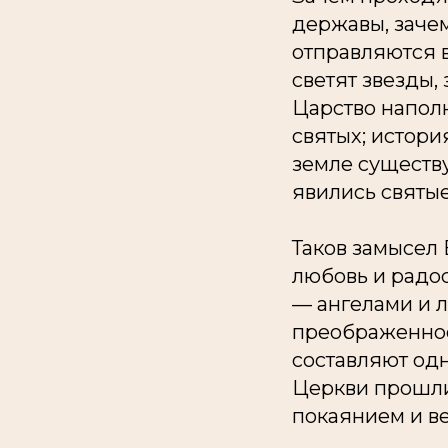
державы, заче
отправляются в
светят звезды,
Царство напол
святых; истори
земле существу
явились святы
Таков замысел 
любовь и радос
— ангелами и л
преображенное
составляют одн
Церкви прошли 
покаянием и ве