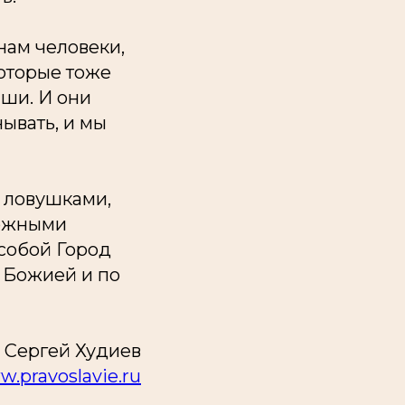
нам человеки,
которые тоже
аши. И они
нывать, и мы
о ловушками,
ложными
 собой Город
 Божией и по
Сергей Худиев
.pravoslavie.ru