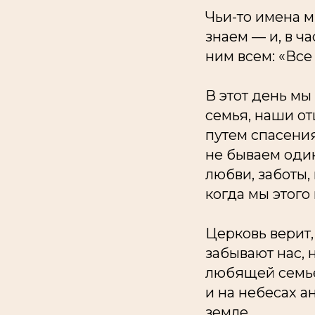
Чьи-то имена м
знаем — и, в ч
ним всем: «Все 
В этот день мы
семья, наши от
путем спасени
не бываем оди
любви, заботы,
когда мы этого
Церковь верит,
забывают нас, 
любящей семье
и на небесах а
земле.