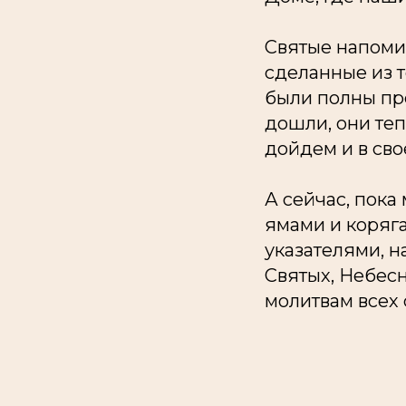
Святые напоми
сделанные из т
были полны пр
дошли, они теп
дойдем и в св
А сейчас, пока
ямами и коряг
указателями, н
Святых, Небес
молитвам всех 