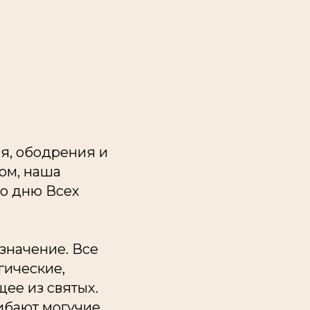
я, ободрения и
ом, наша
ко дню Всех
азначение. Все
гические,
щее из святых.
гибают могучие