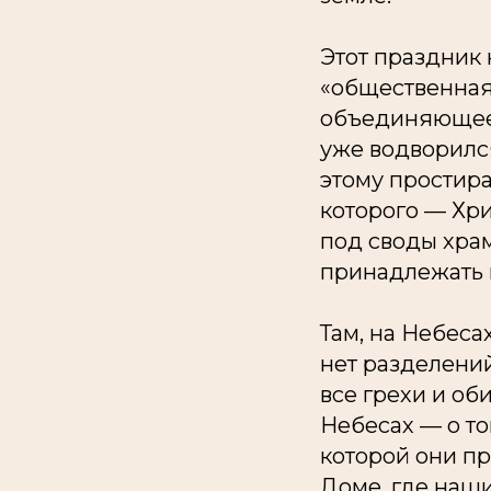
Этот праздник 
«общественная 
объединяющее 
уже водворилс
этому простира
которого — Хри
под своды храм
принадлежать н
Там, на Небесах
нет разделений
все грехи и об
Небесах — о то
которой они пр
Доме, где наши