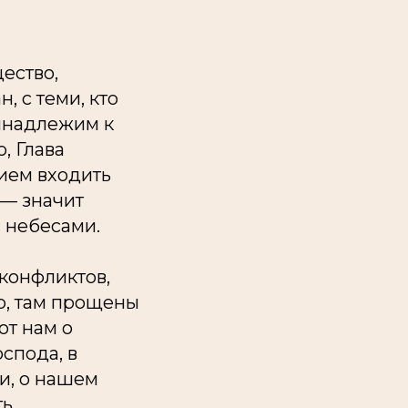
ество,
 с теми, кто
инадлежим к
, Глава
нием входить
 — значит
с небесами.
 конфликтов,
о, там прощены
ют нам о
спода, в
и, о нашем
ь.