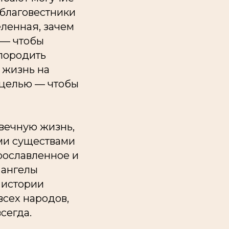
 благовестники
еленная, зачем
 — чтобы
 породить
, жизнь на
е целью — чтобы
 вечную жизнь,
ыми существами
прославленное и
 ангелы
 истории
всех народов,
сегда.