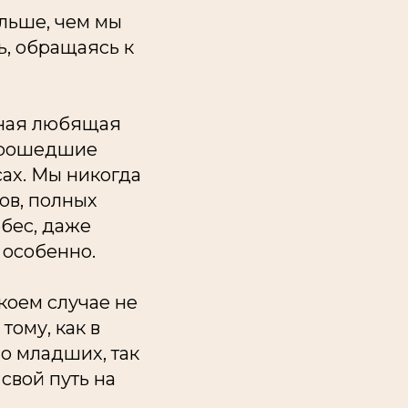
ольше, чем мы
ь, обращаясь к
омная любящая
 прошедшие
ах. Мы никогда
ов, полных
ебес, даже
 особенно.
 коем случае не
тому, как в
о младших, так
свой путь на