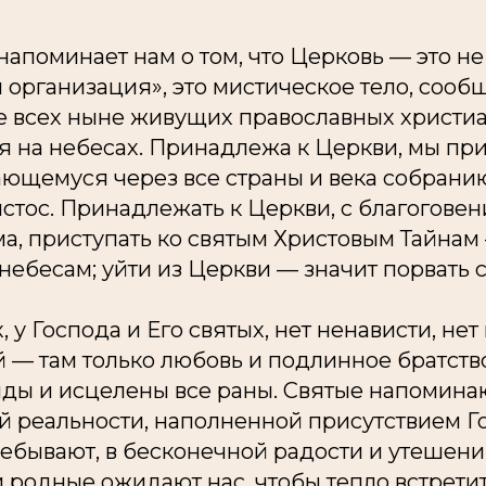
напоминает нам о том, что Церковь — это не
организация», это мистическое тело, сообщ
всех ныне живущих православных христиан,
я на небесах. Принадлежа к Церкви, мы пр
ющемуся через все страны и века собранию
стос. Принадлежать к Церкви, с благогове
а, приступать ко святым Христовым Тайнам
ебесам; уйти из Церкви — значит порвать 
, у Господа и Его святых, нет ненависти, нет
 — там только любовь и подлинное братств
иды и исцелены все раны. Святые напомина
й реальности, наполненной присутствием Го
ебывают, в бесконечной радости и утешени
 родные ожидают нас, чтобы тепло встретит