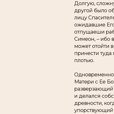
Долгую, сложн
другой было об
лицу Спасителя 
ожидавшие Его 
отпущаеши раба
Симеон, – ибо в
может отойти в
принести туда 
плотью.
Одновременно 
Матери с Ее Б
разверзающий 
и делался собс
древности, ког
упорствующий ф