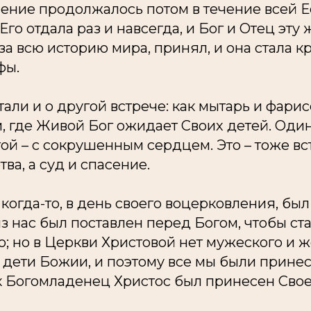
ние продолжалось потом в течение всей Е
го отдала раз и навсегда, и Бог и Отец эту 
а всю историю мира, принял, и она стала к
фы.
али и о другой встрече: как мытарь и фари
ам, где Живой Бог ожидает Своих детей. Оди
ой – с сокрушенным сердцем. Это – тоже вст
ва, а суд и спасение.
когда-то, в день своего воцерковления, бы
з нас был поставлен перед Богом, чтобы ста
; но в Церкви Христовой нет мужеского и ж
– дети Божии, и поэтому все мы были прине
ак Богомладенец Христос был принесен Сво