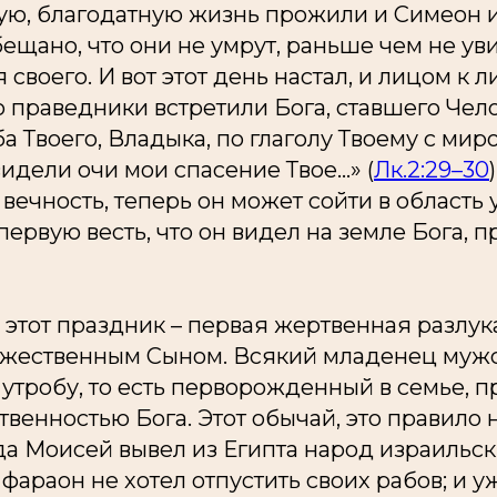
ую, благодатную жизнь прожили и Симеон и
ещано, что они не умрут, раньше чем не ув
своего. И вот этот день настал, и лицом к л
праведники встретили Бога, ставшего Чело
 Твоего, Владыка, по глаголу Твоему с миром
идели очи мои спасение Твое...» (
Лк.2:29–30
 вечность, теперь он может сойти в область
первую весть, что он видел на земле Бога,
этот праздник – первая жертвенная разлу
ожественным Сыном. Всякий младенец мужс
утробу, то есть перворожденный в семье, п
твенностью Бога. Этот обычай, это правило 
да Моисей вывел из Египта народ израильск
араон не хотел отпустить своих рабов; и у