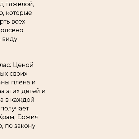
д тяжелой,
р, которые
рть всех
трясено
в виду
глас: Ценой
ых своих
аны плена и
за этих детей и
а в каждой
 получает
 Храм, Божия
, по закону