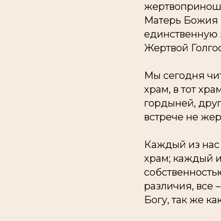
жертвоприноше
Матерь Божия Е
единственную з
Жертвой Голго
Мы сегодня чит
храм, в тот хр
гордыней, друг
встрече не жерт
Каждый из нас 
храм; каждый и
собственностью
различия, все 
Богу, так же к