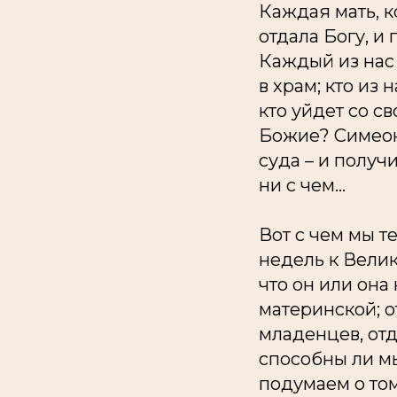
Каждая мать, к
отдала Богу, и
Каждый из нас 
в храм; кто из 
кто уйдет со с
Божие? Симеон
суда – и получ
ни с чем...
Вот с чем мы 
недель к Велик
что он или она
материнской; о
младенцев, отд
способны ли мы
подумаем о том