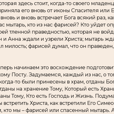
оторая здесь стоит, когда-то своего младен
 приняла его вновь от иконы Спасителя или
вновь и вновь встречает Бога всякий раз, к
нас мытарь, кто из нас фарисей? Кто уйдет о
воей тленной праведностью, которая не войд
 и Анна ждали и узрели Христа; мытарь жда
ил милость; фарисей думал, что он праведен,
теперь начинаем это восхождение подготов
ому Посту. Задумаемся, каждый из нас, о том
 когда-то были принесены в храм, отданы Б
тданы на хранение Тому, Который есть Хран
аны Тому, Кто есть Господь и Жизнь. Подума
 встретить Христа, как встретили Его Симео
, кто мы – фарисей или спасенный мытарь. 