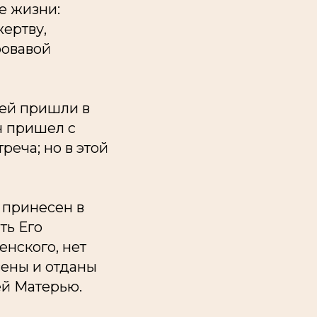
е жизни:
жертву,
ровавой
сей пришли в
н пришел с
реча; но в этой
л принесен в
ть Его
енского, нет
сены и отданы
ей Матерью.