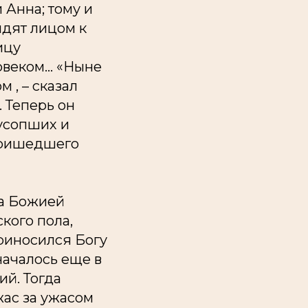
 Анна; тому и
идят лицом к
ицу
веком... «Ныне
 , – сказал
). Теперь он
 усопших и
 пришедшего
ка Божией
кого пола,
риносился Богу
началось еще в
ий. Тогда
жас за ужасом