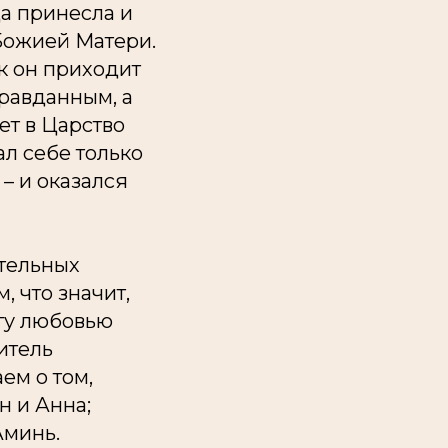
ца принесла и
 Божией Матери.
ак он приходит
правданным, а
ет в Царство
л себе только
 – и оказался
ительных
, что значит,
огу любовью
итель
ем о том,
н и Анна;
Аминь.