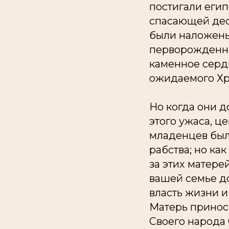
постигали еги
спасающей дес
были наложены
перворожденны
каменное сердц
ожидаемого Хри
Но когда они д
этого ужаса, 
младенцев были
рабства; но как
за этих матер
вашей семье до
власть жизни и
Матерь приноси
Своего народа 