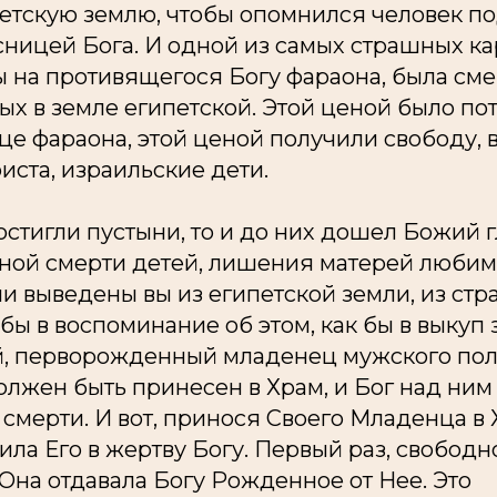
петскую землю, чтобы опомнился человек по
ницей Бога. И одной из самых страшных ка
 на противящегося Богу фараона, была сме
х в земле египетской. Этой ценой было по
е фараона, этой ценой получили свободу, 
ста, израильские дети.
остигли пустыни, то и до них дошел Божий 
ценой смерти детей, лишения матерей любим
 выведены вы из египетской земли, из стр
 бы в воспоминание об этом, как бы в выкуп 
ей, перворожденный младенец мужского пол
лжен быть принесен в Храм, и Бог над ним
 смерти. И вот, принося Своего Младенца в
ла Его в жертву Богу. Первый раз, свободно
Она отдавала Богу Рожденное от Нее. Это