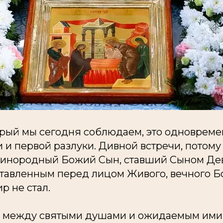
орый мы сегодня соблюдаем, это одноврем
 и первой разлуки. Дивной встречи, потому ч
инородный Божий Сын, ставший Сыном Дев
тавленным перед лицом Живого, вечного Бо
р не стал.
е, между святыми душами и ожидаемым ими