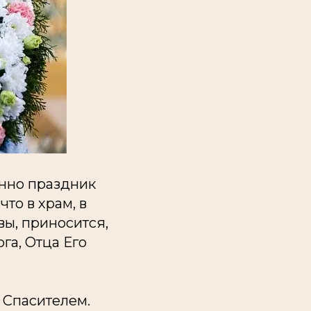
енно праздник
то в храм, в
ы, приносится,
га, Отца Его
 Спасителем.