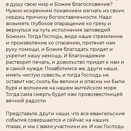
в душу свою мир и Божие благословение?
Нужно искренним покаянием изгнать из своих
сердец причину богооставленности. Надо
возыметь глубокое отвращение ко греху и
вернуться на путь исполнения заповедей
Божиих. Тогда Господь, видя наше стремление
и произволение ко спасению, протянет нам
руку помощи, и Божия благодать придет и
укрепит нашу немощь. И благонадежие
растворит печаль, и довольство придет к нам и
в самой нужде. Позаботимся же, други наши,
иметь чистую совесть, и тогда Господь не
оставит нас, сколь бы велики и опасны ни были
буря и волнение на нашем житейском море.
Тогда сама смерть будет нам провозвестницей
вечной радости.
Представьте, други наши, что все евангельские
события совершаются и сейчас на наших
глазах, и мы с вами участники их. И как Господь