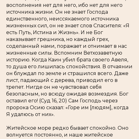
восполнения нет для него, ибо нет для него
источника жизни. Он не знает Господа
единственного, неиссякаемого источника
жизненных сил, он не знает слов Спасителя:
«Я
есть Путь, Истина и Жизнь».
И не Бог
наказывает грешника, но каждый грех,
соделанный нами, поражает и отнимает в нас
жизненные силы. Вспомним Ветхозаветную
историю. Когда Каин убил брата своего Авеля,
то душа его лишилась спокойствия. В отчаянии
он блуждал по земле и страшился всего. Даже
лист, падающий с дерева, приводил его в
трепет. Нигде он не чувствовал себя
безопасным, но всюду ожидая возмездия. Бог
оставил его! (Суд 16, 20) Сам Господь через
пророка Осию сказал:
«Горе им
[людям],
когда
Я удалюсь от них
».
Житейское море редко бывает спокойно. Оно
волнуется постоянно, и наше житейское