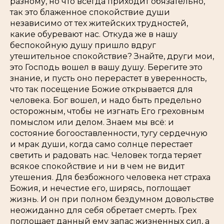
разному, но что всегда приходит обязательно,
так это блаженное спокойствие души
независимо от тех житейских трудностей,
какие обуревают нас. Откуда же в нашу
беспокойную душу пришло вдруг
утешительное спокойствие? Знайте, други мои,
это Господь вошел в вашу душу. Берегите это
знание, и пусть оно перерастет в уверенность,
что так посещение Божие открывается для
человека. Бог вошел, и надо быть предельно
осторожным, чтобы не изгнать Его греховным
помыслом или делом. Знаем мы всё: и
состояние богооставленности, тугу сердечную
и мрак души, когда само солнце перестает
светить и радовать нас. Человек тогда теряет
всякое спокойствие и ни в чем не видит
утешения. Для безбожного человека нет страха
Божия, и нечестие его, ширясь, поглощает
жизнь. И он при полном бездумном довольстве
неожиданно для себя обретает смерть. Грех
поглощает данный ему запас жизненных сил, а