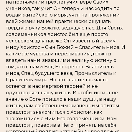
на протяжении трех лет учил вере Своих
учеников, так учит Он теперь и нас ходить по
водам житейского моря, учит на протяжении
всей жизни нашей практически ощущать
твердую руку Божию, ведущую нас. Для Своих
современников Христос был еще просто
человеком, для нас же Он известный всему
миру Христос – Сын Божий – Спаситель мира. И
какие же чувства и переживания должны
владеть нами, знающими великую истину о
том, что с нами Бог, Бог крепок, Властитель
мира, Отец будущего века, Промыслитель и
Правитель мира. Но это знание так часто
остается в нас мертвой теорией и не
одухотворяет нашу жизнь. И чтобы истинное
знание о Боге пришло в наши души, в нашу
жизнь, нам собственным жизненным опытом
предстоит знакомиться с Христом, как
знакомились с Ним Его современники. Нам
предстоит, поверив в Него, принять на себя
жертвенный подвиг, который Он предложил