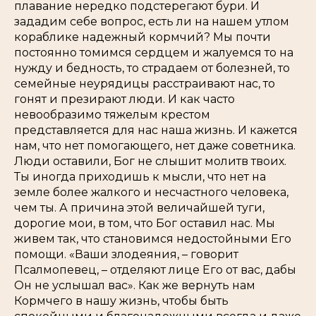
плавание нередко подстерегают бури. И
зададим себе вопрос, есть ли на нашем утлом
кораблике надежный кормчий? Мы почти
постоянно томимся сердцем и жалуемся то на
нужду и бедность, то страдаем от болезней, то
семейные неурядицы расстраивают нас, то
гонят и презирают люди. И как часто
невообразимо тяжелым крестом
представляется для нас наша жизнь. И кажется
нам, что нет помогающего, нет даже советника.
Люди оставили, Бог не слышит молитв твоих.
Ты иногда приходишь к мысли, что нет на
земле более жалкого и несчастного человека,
чем ты. А причина этой величайшей туги,
дорогие мои, в том, что Бог оставил нас. Мы
живем так, что становимся недостойными Его
помощи.
«Ваши злодеяния
, – говорит
Псалмопевец, –
отделяют лице Его от вас, дабы
Он не услышал вас».
Как же вернуть нам
Кормчего в нашу жизнь, чтобы быть