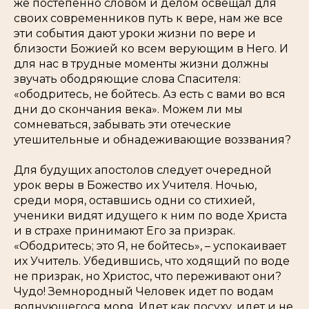
же постепенно словом и делом освещал для
своих современников путь к вере, нам же все
эти события дают уроки жизни по вере и
близости Божией ко всем верующим в Него. И
для нас в трудные моменты жизни должны
звучать ободряющие слова Спасителя:
«ободритесь, не бойтесь. Аз есть с вами во вся
дни до скончания века»
. Можем ли мы
сомневаться, забывать эти отеческие
утешительные и обнадеживающие воззвания?
Для будущих апостолов следует очередной
урок веры в Божество их Учителя. Ночью,
среди моря, оставшись одни со стихией,
ученики видят идущего к ним по воде Христа
и в страхе принимают Его за призрак.
«Ободритесь; это Я, не бойтесь»,
– успокаивает
их Учитель. Убедившись, что ходящий по воде
не призрак, но Христос, что переживают они?
Чудо! Земнородный Человек идет по водам
волнующегося моря. Идет как посуху, идет и не