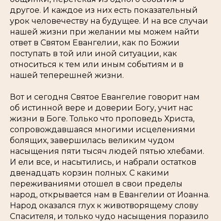
другое. И каждое из них есть показательный
урок человечеству на будущее. И на все случаи
нашей жизни при желании мы можем найти
ответ в Святом Евангелии, как по Божии
поступать в той или иной ситуации, как
относиться к тем или иным событиям и в
нашей теперешней жизни.
Вот и сегодня Святое Евангелие говорит нам
об истинной вере и доверии Богу, учит нас
жизни в Боге. Только что проповедь Христа,
сопровождавшаяся многими исцелениями
болящих, завершилась великим чудом
насыщения пяти тысяч людей пятью хлебами.
И ели все, и насытились, и набрали остатков
двенадцать корзин полных. С какими
переживаниями отошел в свои пределы
народ, открывается нам в Евангелии от Иоанна.
Народ оказался глух к животворящему слову
Спасителя, и только чудо насыщения поразило