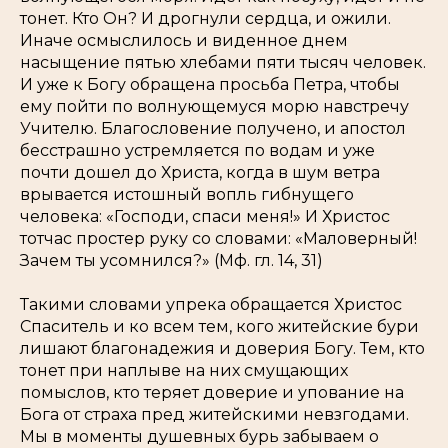
тонет. Кто Он? И дрогнули сердца, и ожили.
Иначе осмыслилось и виденное днем
насыщение пятью хлебами пяти тысяч человек.
И уже к Богу обращена просьба Петра, чтобы
ему пойти по волнующемуся морю навстречу
Учителю. Благословение получено, и апостол
бесстрашно устремляется по водам и уже
почти дошел до Христа, когда в шум ветра
врывается истошный вопль гибнущего
человека:
«Господи, спаси меня!»
И Христос
тотчас простер руку со словами:
«Маловерный!
Зачем ты усомнился?»
(Мф. гл. 14, 31)
Такими словами упрека обращается Христос
Спаситель и ко всем тем, кого житейские бури
лишают благонадежия и доверия Богу. Тем, кто
тонет при наплыве на них смущающих
помыслов, кто теряет доверие и упование на
Бога от страха пред житейскими невзгодами.
Мы в моменты душевных бурь забываем о